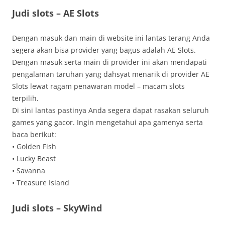
Judi slots – AE Slots
Dengan masuk dan main di website ini lantas terang Anda
segera akan bisa provider yang bagus adalah AE Slots.
Dengan masuk serta main di provider ini akan mendapati
pengalaman taruhan yang dahsyat menarik di provider AE
Slots lewat ragam penawaran model – macam slots
terpilih.
Di sini lantas pastinya Anda segera dapat rasakan seluruh
games yang gacor. Ingin mengetahui apa gamenya serta
baca berikut:
• Golden Fish
• Lucky Beast
• Savanna
• Treasure Island
Judi slots – SkyWind