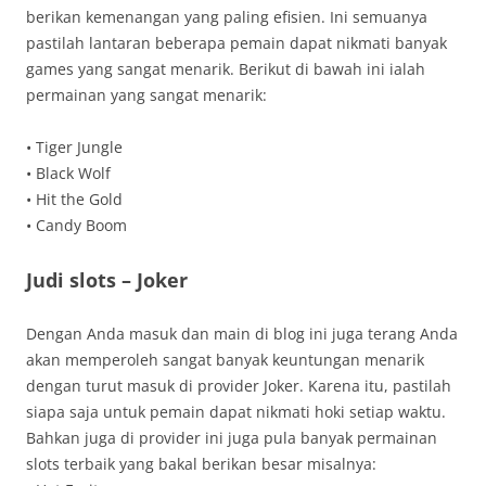
berikan kemenangan yang paling efisien. Ini semuanya
pastilah lantaran beberapa pemain dapat nikmati banyak
games yang sangat menarik. Berikut di bawah ini ialah
permainan yang sangat menarik:
• Tiger Jungle
• Black Wolf
• Hit the Gold
• Candy Boom
Judi slots – Joker
Dengan Anda masuk dan main di blog ini juga terang Anda
akan memperoleh sangat banyak keuntungan menarik
dengan turut masuk di provider Joker. Karena itu, pastilah
siapa saja untuk pemain dapat nikmati hoki setiap waktu.
Bahkan juga di provider ini juga pula banyak permainan
slots terbaik yang bakal berikan besar misalnya: