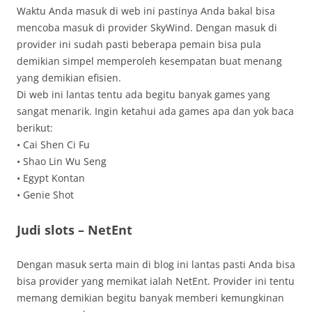
Waktu Anda masuk di web ini pastinya Anda bakal bisa
mencoba masuk di provider SkyWind. Dengan masuk di
provider ini sudah pasti beberapa pemain bisa pula
demikian simpel memperoleh kesempatan buat menang
yang demikian efisien.
Di web ini lantas tentu ada begitu banyak games yang
sangat menarik. Ingin ketahui ada games apa dan yok baca
berikut:
• Cai Shen Ci Fu
• Shao Lin Wu Seng
• Egypt Kontan
• Genie Shot
Judi slots – NetEnt
Dengan masuk serta main di blog ini lantas pasti Anda bisa
bisa provider yang memikat ialah NetEnt. Provider ini tentu
memang demikian begitu banyak memberi kemungkinan