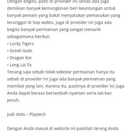
Dengan begitu, pasti di provider ini lantas ada juga
demikian banyak kemungkinan beri keuntungan untuk
banyak pemain yang bakal menyatukan pemasukan yang
terunggul di tiap waktu. Juga di provider ini juga ada
begitu banyak permainan yang sangat menarik
sebagaimana berikut:
• Lucky Tigers
• Greek Gods
• Dragon Koi
• Long Lai Fa
Tenang saja sebab tidak sekedar permainan hanya itu
sebab di provider ini juga ada banyak permainan yang
memikat yang lain. Karena itu, pastinya di provider ini juga
Anda dapat berasa bertambah nyaman serta tak kan
jenuh.
Judi slots – Playtech
Dengan Anda masuk di website ini pastilah terang Anda