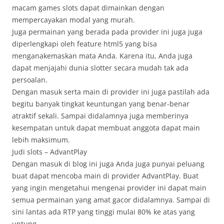
macam games slots dapat dimainkan dengan
mempercayakan modal yang murah.
Juga permainan yang berada pada provider ini juga juga
diperlengkapi oleh feature html5 yang bisa
menganakemaskan mata Anda. Karena itu, Anda juga
dapat menjajahi dunia slotter secara mudah tak ada
persoalan.
Dengan masuk serta main di provider ini juga pastilah ada
begitu banyak tingkat keuntungan yang benar-benar
atraktif sekali. Sampai didalamnya juga memberinya
kesempatan untuk dapat membuat anggota dapat main
lebih maksimum.
Judi slots – AdvantPlay
Dengan masuk di blog ini juga Anda juga punyai peluang
buat dapat mencoba main di provider AdvantPlay. Buat
yang ingin mengetahui mengenai provider ini dapat main
semua permainan yang amat gacor didalamnya. Sampai di
sini lantas ada RTP yang tinggi mulai 80% ke atas yang
untung.