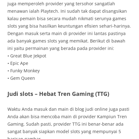
juga memperoleh provider yang tersohor sangatlah
menawan ialah Playtech. Ini sudah tak dapat disangsikan
kalau pemain bisa secara mudah nikmati serunya games
slots yang bisa hasilkan keuntungan efisien sehari-harinya.
Dengan masuk serta main di provider ini lantas pastinya
ada banyak games slots yang memikat. Berikut di bawah
ini yaitu permainan yang berada pada provider ini:
• Great Blue Jekpot
• Epic Ape
• Funky Monkey
• Gem Queen
Judi slots – Hebat Tren Gaming (TTG)
Waktu Anda masuk dan main di blog judi online juga pasti
Anda akan bisa mencoba main di provider Kampiun Tren
Gaming. Sudah pasti, provider TTG ini benar-benar ada
sangat banyak siapkan model slots yang mempunyai 5
barisan gambar.