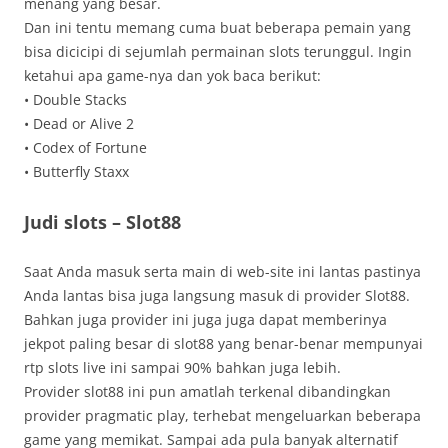
menang yang besar.
Dan ini tentu memang cuma buat beberapa pemain yang
bisa dicicipi di sejumlah permainan slots terunggul. Ingin
ketahui apa game-nya dan yok baca berikut:
• Double Stacks
• Dead or Alive 2
• Codex of Fortune
• Butterfly Staxx
Judi slots – Slot88
Saat Anda masuk serta main di web-site ini lantas pastinya
Anda lantas bisa juga langsung masuk di provider Slot88.
Bahkan juga provider ini juga juga dapat memberinya
jekpot paling besar di slot88 yang benar-benar mempunyai
rtp slots live ini sampai 90% bahkan juga lebih.
Provider slot88 ini pun amatlah terkenal dibandingkan
provider pragmatic play, terhebat mengeluarkan beberapa
game yang memikat. Sampai ada pula banyak alternatif