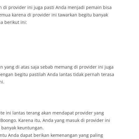
di provider ini juga pasti Anda menjadi pemain bisa
emua karena di provider ini tawarkan begitu banyak
berikut ini:
 yang di atas saja sebab memang di provider ini juga
engan begitu pastilah Anda lantas tidak pernah terasa
i.
te ini lantas terang akan mendapat provider yang
oongo. Karena itu, Anda yang masuk di provider ini
u banyak keuntungan.
entu Anda dapat berikan kemenangan yang paling