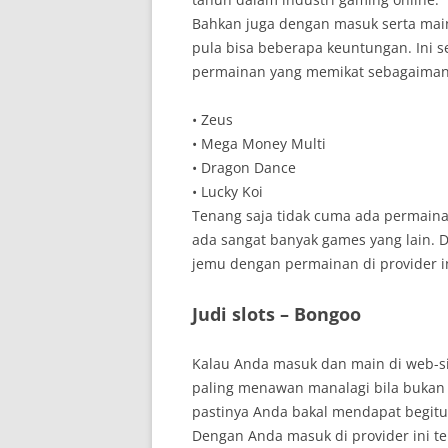
Bahkan juga dengan masuk serta main 
pula bisa beberapa keuntungan. Ini s
permainan yang memikat sebagaimana 
• Zeus
• Mega Money Multi
• Dragon Dance
• Lucky Koi
Tenang saja tidak cuma ada permainan
ada sangat banyak games yang lain. D
jemu dengan permainan di provider in
Judi slots – Bongoo
Kalau Anda masuk dan main di web-si
paling menawan manalagi bila bukan B
pastinya Anda bakal mendapat begit
Dengan Anda masuk di provider ini t