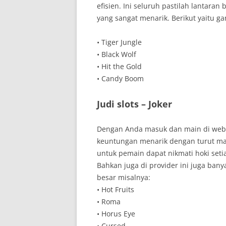
efisien. Ini seluruh pastilah lantar
yang sangat menarik. Berikut yaitu g
• Tiger Jungle
• Black Wolf
• Hit the Gold
• Candy Boom
Judi slots – Joker
Dengan Anda masuk dan main di webs
keuntungan menarik dengan turut masuk
untuk pemain dapat nikmati hoki seti
Bahkan juga di provider ini juga ban
besar misalnya:
• Hot Fruits
• Roma
• Horus Eye
• Cursed