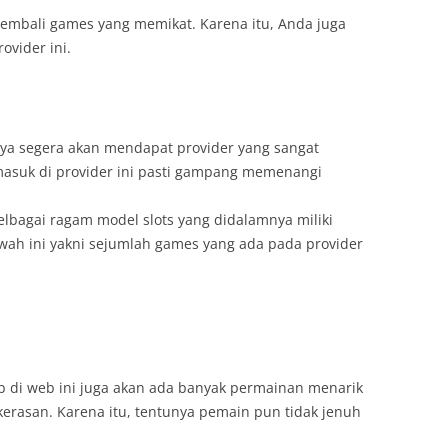
k kembali games yang memikat. Karena itu, Anda juga
ovider ini.
nya segera akan mendapat provider yang sangat
masuk di provider ini pasti gampang memenangi
elbagai ragam model slots yang didalamnya miliki
awah ini yakni sejumlah games yang ada pada provider
ab di web ini juga akan ada banyak permainan menarik
erasan. Karena itu, tentunya pemain pun tidak jenuh