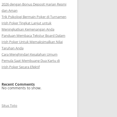
2026 dengan Bonus Deposit Harian Resmi
dan Aman
Trik Psikologi Bermain Poker di Turnamen
Irish Poker Tingkat Lanjut untuk
Meningkatkan Kemenangan Anda
Panduan Membaca Tekstur Board Dalam
Irish Poker Untuk Memaksimalkan Nilai
Taruhan Anda
Cara Menghindari Kesalahan Umum
Pemula Saat Membuang Dua Kartu di
Irish Poker Secara Efektif
Recent Comments
No comments to show.
Situs Toto