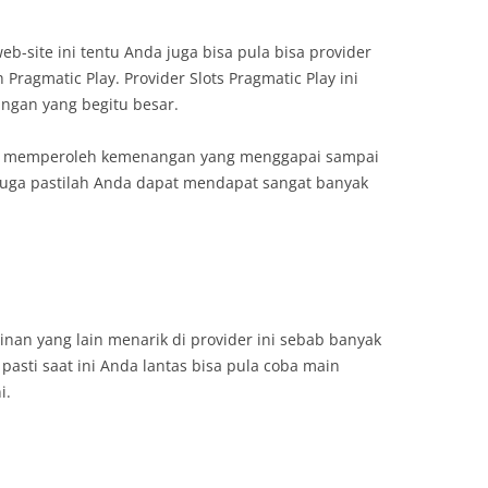
b-site ini tentu Anda juga bisa pula bisa provider
Pragmatic Play. Provider Slots Pragmatic Play ini
ngan yang begitu besar.
kan memperoleh kemenangan yang menggapai sampai
 juga pastilah Anda dapat mendapat sangat banyak
nan yang lain menarik di provider ini sebab banyak
pasti saat ini Anda lantas bisa pula coba main
i.