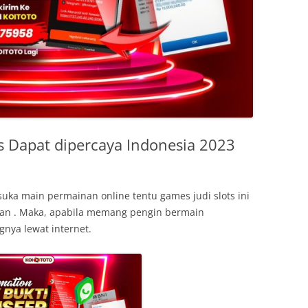
ts Dapat dipercaya Indonesia 2023
suka main permainan online tentu games judi slots ini
kan . Maka, apabila memang pengin bermain
gnya lewat internet.