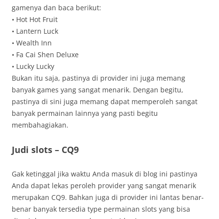
gamenya dan baca berikut:
• Hot Hot Fruit
• Lantern Luck
• Wealth Inn
• Fa Cai Shen Deluxe
• Lucky Lucky
Bukan itu saja, pastinya di provider ini juga memang
banyak games yang sangat menarik. Dengan begitu,
pastinya di sini juga memang dapat memperoleh sangat
banyak permainan lainnya yang pasti begitu
membahagiakan.
Judi slots – CQ9
Gak ketinggal jika waktu Anda masuk di blog ini pastinya
Anda dapat lekas peroleh provider yang sangat menarik
merupakan CQ9. Bahkan juga di provider ini lantas benar-
benar banyak tersedia type permainan slots yang bisa