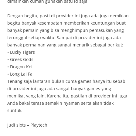
dimainkan cuman gunakan satu id saja.
Dengan begitu, pasti di provider ini juga ada juga demikian
begitu banyak kesempatan memberikan keuntungan buat
banyak pemain yang bisa menghimpun pemasukan yang
terunggul setiap waktu. Sampai di provider ini juga ada
banyak permainan yang sangat menarik sebagai berikut:
• Lucky Tigers
• Greek Gods
• Dragon Koi
• Long Lai Fa
Tenang saja lantaran bukan cuma games hanya itu sebab
di provider ini juga ada sangat banyak games yang
memikat yang lain. Karena itu, pastilah di provider ini juga
Anda bakal terasa semakin nyaman serta akan tidak
suntuk.
Judi slots – Playtech