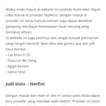
Waktu Anda masuk di website ini pastilah Anda akan dapat
coba masuk di provider SkyWind. Dengan masuk di
provider ini tentu banyak pemain juga dapat demikian
gampang mendapat kesempatan buat menang yang
demikian efisien.
Di website ini juga pastinya ada sangat banyak permainan
yang sangat menarik. Mau tahu ada games apa dan yok
baca berikut:
• Cai Shen Ci Fu
• Shao Lin Wu Seng
• Egypt Kontan
• Genie Shot
Judi slots – NetEnt
Dengan masuk dan main di site ini lantas pasti Anda dapat
bisa provider yang memikat ialah NetEnt. Provider ini tentu