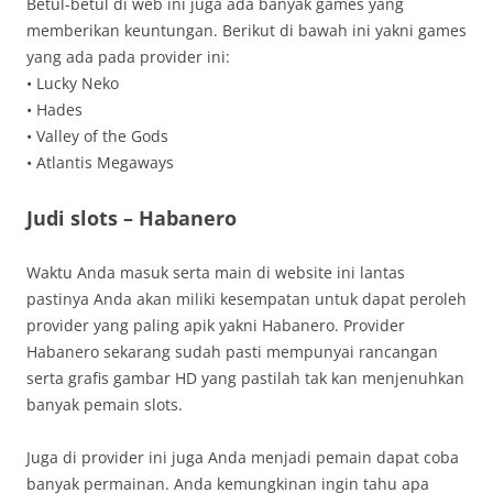
Betul-betul di web ini juga ada banyak games yang
memberikan keuntungan. Berikut di bawah ini yakni games
yang ada pada provider ini:
• Lucky Neko
• Hades
• Valley of the Gods
• Atlantis Megaways
Judi slots – Habanero
Waktu Anda masuk serta main di website ini lantas
pastinya Anda akan miliki kesempatan untuk dapat peroleh
provider yang paling apik yakni Habanero. Provider
Habanero sekarang sudah pasti mempunyai rancangan
serta grafis gambar HD yang pastilah tak kan menjenuhkan
banyak pemain slots.
Juga di provider ini juga Anda menjadi pemain dapat coba
banyak permainan. Anda kemungkinan ingin tahu apa