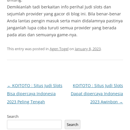
Demikianlah tadi berkaitan info perihal Judi slots dan
sejumlah provider yang gacor di blog ini. Bila benar-benar
Anda lantas pengin masuk serta main didalamnya pastinya
janganlah lupa coba turuti semua provider yang berada
pada atas dan semuanya game-nya.
This entry was posted in
Agen Togel
on
January 8, 2023
.
Post
←
KOITOTO : Situs Judi Slots
KOITOTO : Situs Judi Slots
navigation
Bisa dipercaya Indonesia
Dapat dipercaya Indonesia
2023 Peling Tengah
2023 Awinbon
→
Search
Search