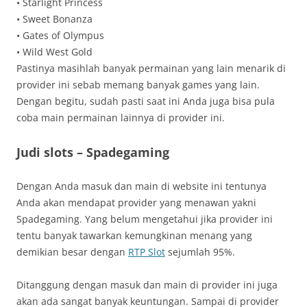
• Starlight Princess
• Sweet Bonanza
• Gates of Olympus
• Wild West Gold
Pastinya masihlah banyak permainan yang lain menarik di
provider ini sebab memang banyak games yang lain.
Dengan begitu, sudah pasti saat ini Anda juga bisa pula
coba main permainan lainnya di provider ini.
Judi slots – Spadegaming
Dengan Anda masuk dan main di website ini tentunya
Anda akan mendapat provider yang menawan yakni
Spadegaming. Yang belum mengetahui jika provider ini
tentu banyak tawarkan kemungkinan menang yang
demikian besar dengan
RTP Slot
sejumlah 95%.
Ditanggung dengan masuk dan main di provider ini juga
akan ada sangat banyak keuntungan. Sampai di provider