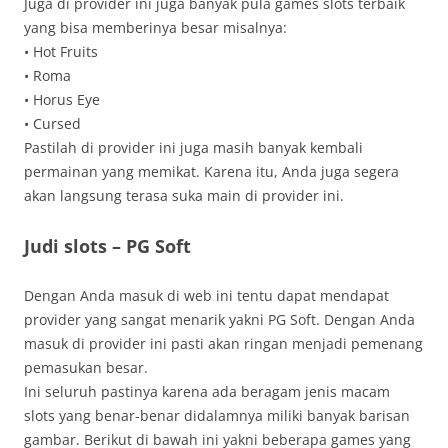
Juga di provider ini juga banyak pula games slots terbaik
yang bisa memberinya besar misalnya:
• Hot Fruits
• Roma
• Horus Eye
• Cursed
Pastilah di provider ini juga masih banyak kembali
permainan yang memikat. Karena itu, Anda juga segera
akan langsung terasa suka main di provider ini.
Judi slots – PG Soft
Dengan Anda masuk di web ini tentu dapat mendapat
provider yang sangat menarik yakni PG Soft. Dengan Anda
masuk di provider ini pasti akan ringan menjadi pemenang
pemasukan besar.
Ini seluruh pastinya karena ada beragam jenis macam
slots yang benar-benar didalamnya miliki banyak barisan
gambar. Berikut di bawah ini yakni beberapa games yang