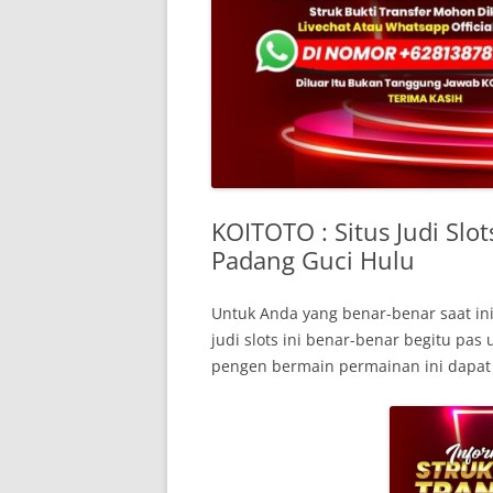
KOITOTO : Situs Judi Slo
Padang Guci Hulu
Untuk Anda yang benar-benar saat in
judi slots ini benar-benar begitu pa
pengen bermain permainan ini dapat d