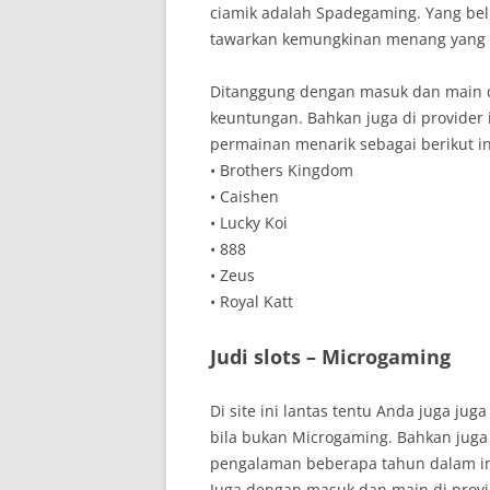
ciamik adalah Spadegaming. Yang belu
tawarkan kemungkinan menang yang
Ditanggung dengan masuk dan main di
keuntungan. Bahkan juga di provider i
permainan menarik sebagai berikut in
• Brothers Kingdom
• Caishen
• Lucky Koi
• 888
• Zeus
• Royal Katt
Judi slots – Microgaming
Di site ini lantas tentu Anda juga j
bila bukan Microgaming. Bahkan juga
pengalaman beberapa tahun dalam in
Juga dengan masuk dan main di provid