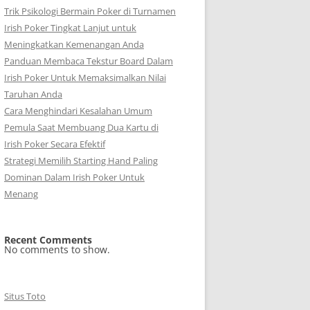
Trik Psikologi Bermain Poker di Turnamen
Irish Poker Tingkat Lanjut untuk
Meningkatkan Kemenangan Anda
Panduan Membaca Tekstur Board Dalam
Irish Poker Untuk Memaksimalkan Nilai
Taruhan Anda
Cara Menghindari Kesalahan Umum
Pemula Saat Membuang Dua Kartu di
Irish Poker Secara Efektif
Strategi Memilih Starting Hand Paling
Dominan Dalam Irish Poker Untuk
Menang
Recent Comments
No comments to show.
Situs Toto