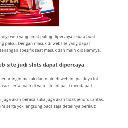
tangi web yang amat paling dipercaya sebab buat
ang palsu. Dengan masuk di website yang dapat
esenangan spesifik saat masuk dan main didalamnya.
b-site judi slots dapat dipercaya
enar ingin masuk dan main di web ini pastinya ini
suk serta main di web-site ini pasti mendapati
 juga akan berasa suka juga akan tidak jenuh. Lantas,
ini serta yok langsung baca saja detailnya berikut: