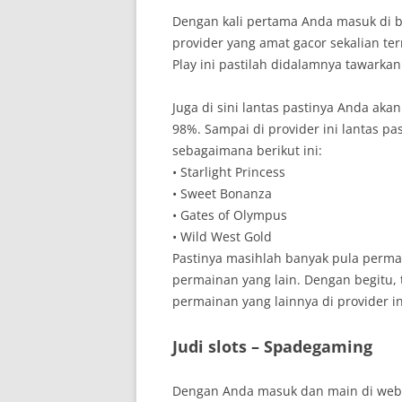
Dengan kali pertama Anda masuk di bl
provider yang amat gacor sekalian ter
Play ini pastilah didalamnya tawarka
Juga di sini lantas pastinya Anda a
98%. Sampai di provider ini lantas p
sebagaimana berikut ini:
• Starlight Princess
• Sweet Bonanza
• Gates of Olympus
• Wild West Gold
Pastinya masihlah banyak pula permai
permainan yang lain. Dengan begitu, 
permainan yang lainnya di provider in
Judi slots – Spadegaming
Dengan Anda masuk dan main di web 