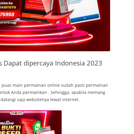
ts Dapat dipercaya Indonesia 2023
i puas main permainan online sudah pasti permainan
s untuk Anda permainkan . Sehingga, apabila memang
atangi saja websitenya lewat internet.