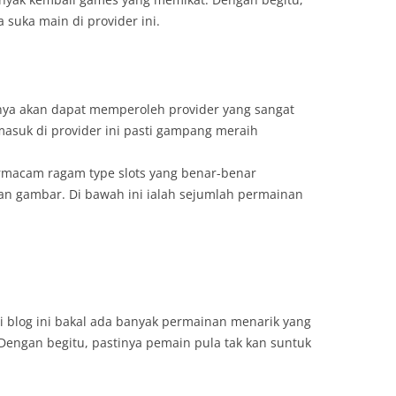
 suka main di provider ini.
nya akan dapat memperoleh provider yang sangat
masuk di provider ini pasti gampang meraih
ermacam ragam type slots yang benar-benar
n gambar. Di bawah ini ialah sejumlah permainan
di blog ini bakal ada banyak permainan menarik yang
Dengan begitu, pastinya pemain pula tak kan suntuk