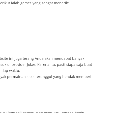
erikut ialah games yang sangat menarik:
site ini juga terang Anda akan mendapat banyak
 di provider Joker. Karena itu, pasti siapa saja buat
 tiap waktu.
anyak permainan slots terunggul yang hendak memberi
banyak kembali games yang memikat. Dengan begitu,