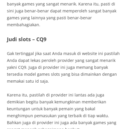
banyak games yang sangat menarik. Karena itu, pasti di
sini juga benar-benar dapat memperoleh sangat banyak
games yang lainnya yang pasti benar-benar
membahagiakan.
Judi slots – CQ9
Gak tertinggal jika saat Anda masuk di website ini pastilah
Anda dapat lekas peroleh provider yang sangat menarik
yakni CQ9. Juga di provider ini juga memang banyak
tersedia model games slots yang bisa dimainkan dengan
memakai satu id saja.
Karena itu, pastilah di provider ini lantas ada juga
demikian begitu banyak kemungkinan memberikan
keuntungan untuk banyak pemain yang bakal
menghimpun pemasukan yang terbaik di tiap waktu.
Bahkan juga di provider ini juga ada banyak games yang