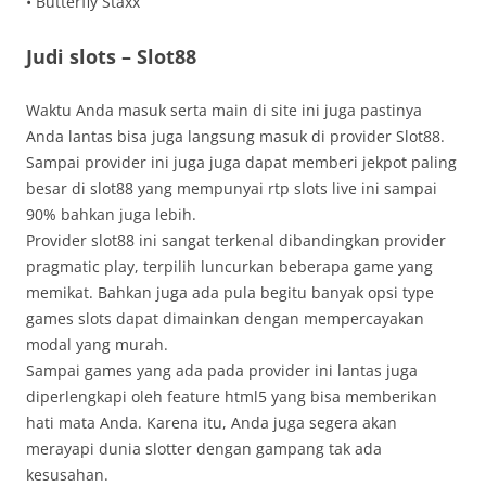
• Butterfly Staxx
Judi slots – Slot88
Waktu Anda masuk serta main di site ini juga pastinya
Anda lantas bisa juga langsung masuk di provider Slot88.
Sampai provider ini juga juga dapat memberi jekpot paling
besar di slot88 yang mempunyai rtp slots live ini sampai
90% bahkan juga lebih.
Provider slot88 ini sangat terkenal dibandingkan provider
pragmatic play, terpilih luncurkan beberapa game yang
memikat. Bahkan juga ada pula begitu banyak opsi type
games slots dapat dimainkan dengan mempercayakan
modal yang murah.
Sampai games yang ada pada provider ini lantas juga
diperlengkapi oleh feature html5 yang bisa memberikan
hati mata Anda. Karena itu, Anda juga segera akan
merayapi dunia slotter dengan gampang tak ada
kesusahan.