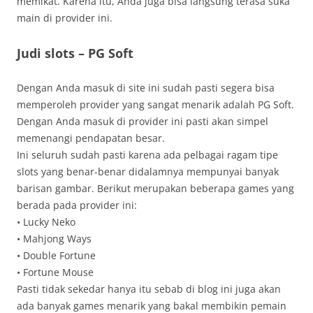
memikat. Karena itu, Anda juga bisa langsung terasa suka
main di provider ini.
Judi slots – PG Soft
Dengan Anda masuk di site ini sudah pasti segera bisa
memperoleh provider yang sangat menarik adalah PG Soft.
Dengan Anda masuk di provider ini pasti akan simpel
memenangi pendapatan besar.
Ini seluruh sudah pasti karena ada pelbagai ragam tipe
slots yang benar-benar didalamnya mempunyai banyak
barisan gambar. Berikut merupakan beberapa games yang
berada pada provider ini:
• Lucky Neko
• Mahjong Ways
• Double Fortune
• Fortune Mouse
Pasti tidak sekedar hanya itu sebab di blog ini juga akan
ada banyak games menarik yang bakal membikin pemain