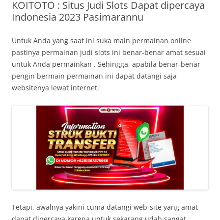
KOITOTO : Situs Judi Slots Dapat dipercaya
Indonesia 2023 Pasimarannu
Untuk Anda yang saat ini suka main permainan online
pastinya permainan judi slots ini benar-benar amat sesuai
untuk Anda permainkan . Sehingga, apabila benar-benar
pengin bermain permainan ini dapat datangi saja
websitenya lewat internet.
Tetapi, awalnya yakini cuma datangi web-site yang amat
dapat dipercaya karena untuk sekarang udah sangat