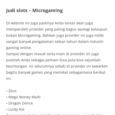
Judi slots – Microgaming
Di website ini juga pastinya Anda lantas akan juga
memperoleh provider yang paling bagus apalagi kalaupun
bukan Microgaming. Bahkan juga provider ini juga miliki
sangat banyak pengalaman sekian tahun dalam industri
gaming online.
Sampai dengan masuk serta main di provider ini juga
pastilah Anda sebagai pemain bisa pula bisa sejumlah
keuntungan. Ini seluruhnya sebab di provider ini tawarkan
begitu banyak games yang memikat sebagaimana berikut
ini:
• Zeus
• Mega Money Multi
• Dragon Dance
• Lucky Koi