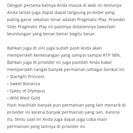
Dengan pertama kalinya Anda masuk di web ini tentunya
Anda lantas juga dapat dapat langsung provider yang
paling gacor sekalian tenar adalah Pragmatic Play. Provider
Slots Pragmatic Play ini pastinya didalamnya tawarkan
keuntungan yang benar-benar begitu besar.
Bahkan juga di sini juga sudah pasti Anda akan
memperoleh kemenangan yang sampai sampai RTP 98%.
Bahkan juga di provider ini juga pastilah Anda bakal
memperoleh sangat banyak permainan sebagai berikut ini:
• Starlight Princess
• Sweet Bonanza
• Gates of Olympus
• Wild West Gold
Pasti masihlah banyak pun permainan yang lain menarik di
provider ini karena banyak permainan yang lain. Karena
itu, tentu saat ini Anda juga dapat juga coba main
permainan yang lainnya di provider ini.