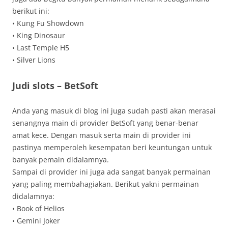
berikut ini:
• Kung Fu Showdown
• King Dinosaur
• Last Temple H5
• Silver Lions
Judi slots – BetSoft
Anda yang masuk di blog ini juga sudah pasti akan merasai
senangnya main di provider BetSoft yang benar-benar
amat kece. Dengan masuk serta main di provider ini
pastinya memperoleh kesempatan beri keuntungan untuk
banyak pemain didalamnya.
Sampai di provider ini juga ada sangat banyak permainan
yang paling membahagiakan. Berikut yakni permainan
didalamnya:
• Book of Helios
• Gemini Joker