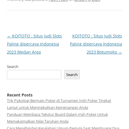
Post
←
KOITOTO : Situs Judi Slots
KOITOTO : Situs Judi Slots
navigation
Paling dipercaya Indonesia
Paling dipercaya Indonesia
2023 Medan Area
2023 Botumoito
→
Search
Search
Recent Posts
Trik Psikologi Bermain Poker di Turnamen Irish Poker Tingkat
Lanjut untuk Meningkatkan Kemenangan Anda
Panduan Membaca Tekstur Board Dalam Irish Poker Untuk
Memaksimalkan Nilai Taruhan Anda
Cara Menghindari Kesalahan Umum Pemula Saat Membuang Dua