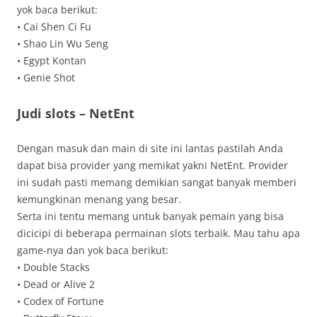
yok baca berikut:
• Cai Shen Ci Fu
• Shao Lin Wu Seng
• Egypt Kontan
• Genie Shot
Judi slots – NetEnt
Dengan masuk dan main di site ini lantas pastilah Anda
dapat bisa provider yang memikat yakni NetEnt. Provider
ini sudah pasti memang demikian sangat banyak memberi
kemungkinan menang yang besar.
Serta ini tentu memang untuk banyak pemain yang bisa
dicicipi di beberapa permainan slots terbaik. Mau tahu apa
game-nya dan yok baca berikut:
• Double Stacks
• Dead or Alive 2
• Codex of Fortune