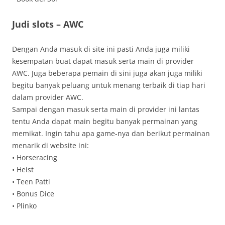
Judi slots – AWC
Dengan Anda masuk di site ini pasti Anda juga miliki
kesempatan buat dapat masuk serta main di provider
AWC. Juga beberapa pemain di sini juga akan juga miliki
begitu banyak peluang untuk menang terbaik di tiap hari
dalam provider AWC.
Sampai dengan masuk serta main di provider ini lantas
tentu Anda dapat main begitu banyak permainan yang
memikat. Ingin tahu apa game-nya dan berikut permainan
menarik di website ini:
• Horseracing
• Heist
• Teen Patti
• Bonus Dice
• Plinko