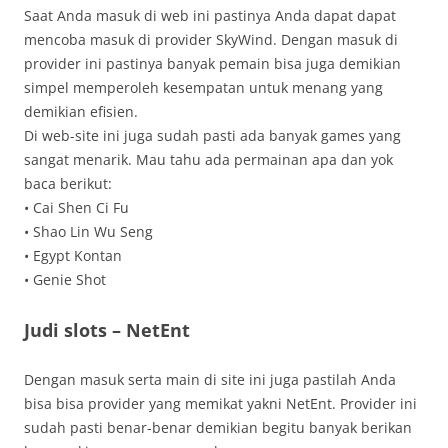
Saat Anda masuk di web ini pastinya Anda dapat dapat
mencoba masuk di provider SkyWind. Dengan masuk di
provider ini pastinya banyak pemain bisa juga demikian
simpel memperoleh kesempatan untuk menang yang
demikian efisien.
Di web-site ini juga sudah pasti ada banyak games yang
sangat menarik. Mau tahu ada permainan apa dan yok
baca berikut:
• Cai Shen Ci Fu
• Shao Lin Wu Seng
• Egypt Kontan
• Genie Shot
Judi slots – NetEnt
Dengan masuk serta main di site ini juga pastilah Anda
bisa bisa provider yang memikat yakni NetEnt. Provider ini
sudah pasti benar-benar demikian begitu banyak berikan