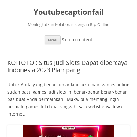
Youtubecaptionfail
Meningkatkan Kolaborasi dengan Rtp Online
Skip to content
Menu
KOITOTO : Situs Judi Slots Dapat dipercaya
Indonesia 2023 Plampang
Untuk Anda yang benar-benar kini suka main games online
sudah pasti games judi slots ini benar-benar benar-benar
pas buat Anda permainkan . Maka, bila memang ingin
bermain games ini dapat singgahi saja websitenya lewat
internet.