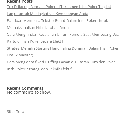
Recent Posts
Trik Psikologi Bermain Poker di Turnamen Irish Poker Tingkat
Lanjut untuk Meningkatkan Kemenangan Anda
Panduan Membaca Tekstur Board Dalam Irish Poker Untuk
Memaksimalkan Nilai Taruhan Anda
Cara Menghindari Kesalahan Umum Pemula Saat Membuang Dua
Kartu di Irish Poker Secara Efektif
Strategi Memilih Starting Hand Paling Dominan Dalam Irish Poker
Untuk Menang
Cara Mengidentifikasi Bluffing Lawan di Putaran Turn dan River
Irish Poker: Strategi dan Teknik Efektif
Recent Comments
No comments to show.
Situs Toto