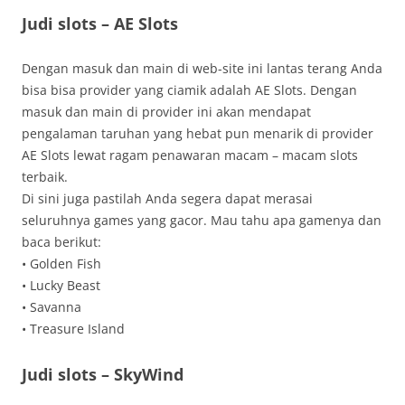
Judi slots – AE Slots
Dengan masuk dan main di web-site ini lantas terang Anda
bisa bisa provider yang ciamik adalah AE Slots. Dengan
masuk dan main di provider ini akan mendapat
pengalaman taruhan yang hebat pun menarik di provider
AE Slots lewat ragam penawaran macam – macam slots
terbaik.
Di sini juga pastilah Anda segera dapat merasai
seluruhnya games yang gacor. Mau tahu apa gamenya dan
baca berikut:
• Golden Fish
• Lucky Beast
• Savanna
• Treasure Island
Judi slots – SkyWind