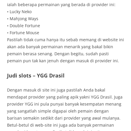
ialah beberapa permainan yang berada di provider ini:
• Lucky Neko
• Mahjong Ways
• Double Fortune
• Fortune Mouse
Pastilah tidak cuma hanya itu sebab memang di website ini
akan ada banyak permainan menarik yang bakal bikin
pemain berasa senang. Dengan begitu, sudah pasti
pemain pun tak kan jenuh dengan masuk di provider ini.
Judi slots – YGG Drasil
Dengan masuk di site ini juga pastilah Anda bakal
mendapat provider yang paling apik yakni YGG Drasil. Juga
provider YGG ini pula punyai banyak kesempatan menang
yang sangatlah simple digapai oleh pemain dengan
barisan semakin sedikit dari provider yang awal mulanya.
Betul-betul di web-site ini juga ada banyak permainan