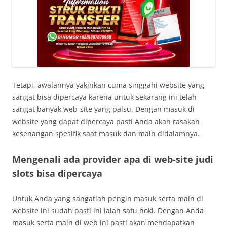
Tetapi, awalannya yakinkan cuma singgahi website yang
sangat bisa dipercaya karena untuk sekarang ini telah
sangat banyak web-site yang palsu. Dengan masuk di
website yang dapat dipercaya pasti Anda akan rasakan
kesenangan spesifik saat masuk dan main didalamnya.
Mengenali ada provider apa di web-site judi
slots bisa dipercaya
Untuk Anda yang sangatlah pengin masuk serta main di
website ini sudah pasti ini ialah satu hoki. Dengan Anda
masuk serta main di web ini pasti akan mendapatkan