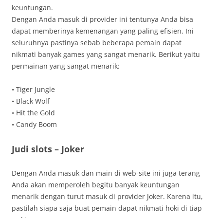
keuntungan.
Dengan Anda masuk di provider ini tentunya Anda bisa
dapat memberinya kemenangan yang paling efisien. Ini
seluruhnya pastinya sebab beberapa pemain dapat
nikmati banyak games yang sangat menarik. Berikut yaitu
permainan yang sangat menarik:
• Tiger Jungle
• Black Wolf
• Hit the Gold
• Candy Boom
Judi slots – Joker
Dengan Anda masuk dan main di web-site ini juga terang
Anda akan memperoleh begitu banyak keuntungan
menarik dengan turut masuk di provider Joker. Karena itu,
pastilah siapa saja buat pemain dapat nikmati hoki di tiap