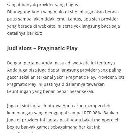
sangat banyak provider yang bagus.
Ditanggung Anda yang main di site ini juga akan berasa
puas sampai akan tidak jemu. Lantas, apa sich provider
yang berada di web-site ini serta yok langsung baca saja
detailnya berikut:
Judi slots – Pragmatic Play
Dengan pertama Anda masuk di web-site ini tentunya
Anda juga bisa juga dapat langsung provider yang paling
gacor sekalian terkenal yakni Pragmatic Play. Provider Slots
Pragmatic Play ini pastinya didalamnya tawarkan
keuntungan yang benar-benar besar sekali.
Juga di sini lantas tentunya Anda akan memperoleh
kemenangan yang menggapai sampai RTP 98%. Bahkan
juga di provider ini lantas pasti Anda bakal memperoleh
begitu banyak games sebagaimana berikut ini: