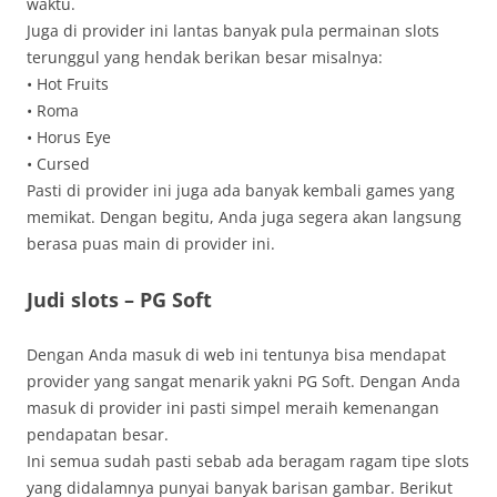
waktu.
Juga di provider ini lantas banyak pula permainan slots
terunggul yang hendak berikan besar misalnya:
• Hot Fruits
• Roma
• Horus Eye
• Cursed
Pasti di provider ini juga ada banyak kembali games yang
memikat. Dengan begitu, Anda juga segera akan langsung
berasa puas main di provider ini.
Judi slots – PG Soft
Dengan Anda masuk di web ini tentunya bisa mendapat
provider yang sangat menarik yakni PG Soft. Dengan Anda
masuk di provider ini pasti simpel meraih kemenangan
pendapatan besar.
Ini semua sudah pasti sebab ada beragam ragam tipe slots
yang didalamnya punyai banyak barisan gambar. Berikut