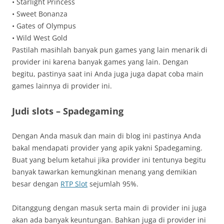
• Starlight Princess
• Sweet Bonanza
• Gates of Olympus
• Wild West Gold
Pastilah masihlah banyak pun games yang lain menarik di
provider ini karena banyak games yang lain. Dengan
begitu, pastinya saat ini Anda juga juga dapat coba main
games lainnya di provider ini.
Judi slots – Spadegaming
Dengan Anda masuk dan main di blog ini pastinya Anda
bakal mendapati provider yang apik yakni Spadegaming.
Buat yang belum ketahui jika provider ini tentunya begitu
banyak tawarkan kemungkinan menang yang demikian
besar dengan
RTP Slot
sejumlah 95%.
Ditanggung dengan masuk serta main di provider ini juga
akan ada banyak keuntungan. Bahkan juga di provider ini