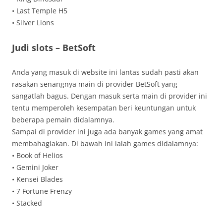
• Last Temple H5
• Silver Lions
Judi slots – BetSoft
Anda yang masuk di website ini lantas sudah pasti akan
rasakan senangnya main di provider BetSoft yang
sangatlah bagus. Dengan masuk serta main di provider ini
tentu memperoleh kesempatan beri keuntungan untuk
beberapa pemain didalamnya.
Sampai di provider ini juga ada banyak games yang amat
membahagiakan. Di bawah ini ialah games didalamnya:
• Book of Helios
• Gemini Joker
• Kensei Blades
• 7 Fortune Frenzy
• Stacked