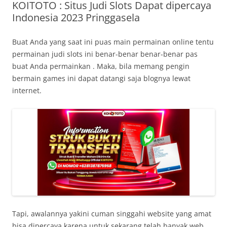
KOITOTO : Situs Judi Slots Dapat dipercaya
Indonesia 2023 Pringgasela
Buat Anda yang saat ini puas main permainan online tentu
permainan judi slots ini benar-benar benar-benar pas
buat Anda permainkan . Maka, bila memang pengin
bermain games ini dapat datangi saja blognya lewat
internet.
Tapi, awalannya yakini cuman singgahi website yang amat
bisa dipercaya karena untuk sekarang telah banyak web