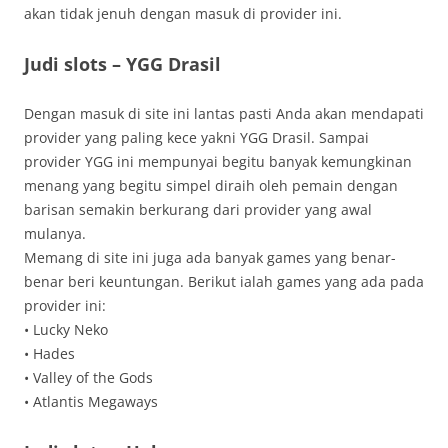
akan tidak jenuh dengan masuk di provider ini.
Judi slots – YGG Drasil
Dengan masuk di site ini lantas pasti Anda akan mendapati
provider yang paling kece yakni YGG Drasil. Sampai
provider YGG ini mempunyai begitu banyak kemungkinan
menang yang begitu simpel diraih oleh pemain dengan
barisan semakin berkurang dari provider yang awal
mulanya.
Memang di site ini juga ada banyak games yang benar-
benar beri keuntungan. Berikut ialah games yang ada pada
provider ini:
• Lucky Neko
• Hades
• Valley of the Gods
• Atlantis Megaways