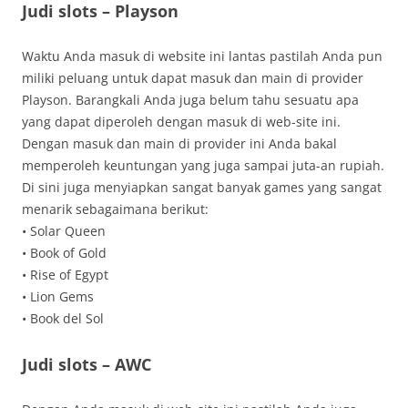
Judi slots – Playson
Waktu Anda masuk di website ini lantas pastilah Anda pun
miliki peluang untuk dapat masuk dan main di provider
Playson. Barangkali Anda juga belum tahu sesuatu apa
yang dapat diperoleh dengan masuk di web-site ini.
Dengan masuk dan main di provider ini Anda bakal
memperoleh keuntungan yang juga sampai juta-an rupiah.
Di sini juga menyiapkan sangat banyak games yang sangat
menarik sebagaimana berikut:
• Solar Queen
• Book of Gold
• Rise of Egypt
• Lion Gems
• Book del Sol
Judi slots – AWC