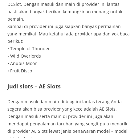
DCSlot. Dengan masuk dan main di provider ini lantas
pasti akan banyak berikan kemungkinan menang untuk
pemain.
Sampai di provider ini juga siapkan banyak permainan
yang memikat. Mau ketahui ada provider apa dan yok baca
berikut:
• Temple of Thunder
• Wild Overlords
• Anubis Moon
• Fruit Disco
Judi slots – AE Slots
Dengan masuk dan main di blog ini lantas terang Anda
segera akan bisa provider yang kece adalah AE Slots.
Dengan masuk serta main di provider ini juga akan
mendapat pengalaman taruhan yang sengit pula menarik
di provider AE Slots lewat jenis penawaran model – model