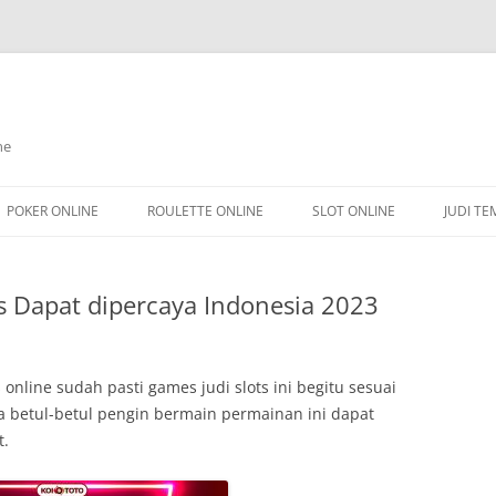
ne
Skip
to
POKER ONLINE
ROULETTE ONLINE
SLOT ONLINE
JUDI TE
content
ts Dapat dipercaya Indonesia 2023
nline sudah pasti games judi slots ini begitu sesuai
a betul-betul pengin bermain permainan ini dapat
t.