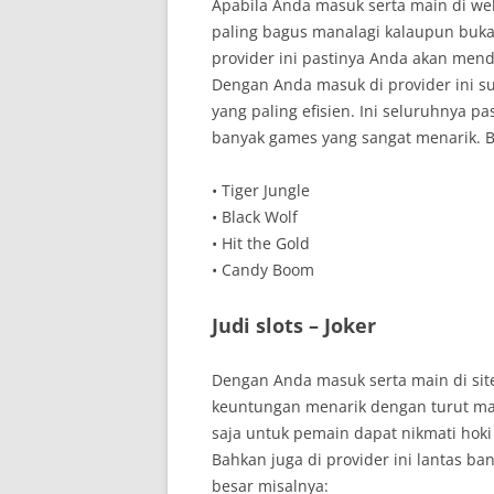
Apabila Anda masuk serta main di web
paling bagus manalagi kalaupun buk
provider ini pastinya Anda akan men
Dengan Anda masuk di provider ini s
yang paling efisien. Ini seluruhnya p
banyak games yang sangat menarik. Be
• Tiger Jungle
• Black Wolf
• Hit the Gold
• Candy Boom
Judi slots – Joker
Dengan Anda masuk serta main di site
keuntungan menarik dengan turut masu
saja untuk pemain dapat nikmati hoki
Bahkan juga di provider ini lantas ba
besar misalnya: