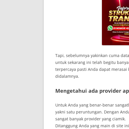
Tapi, sebelumnya yakinkan cuma dat
untuk sekarang ini telah begitu bany
terpercaya pasti Anda dapat merasa
didalamnya.
Mengetahui ada provider apa
Untuk Anda yang benar-benar sangatla
yakni satu peruntungan. Dengan Anda
sangat banyak provider yang ciamik.
Ditanggung Anda yang main di site ini