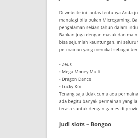
Di website ini lantas tentunya Anda
manalagi bila bukan Microgaming. Ba
pengalaman sekian tahun dalam indus
Bahkan juga dengan masuk dan main di
bisa sejumlah keuntungan. Ini selur
permainan yang memikat sebagai berik
• Zeus
• Mega Money Multi
• Dragon Dance
• Lucky Koi
Tenang saja tidak cuma ada permainan
ada begitu banyak permainan yang lai
terasa suntuk dengan games di provid
Judi slots – Bongoo