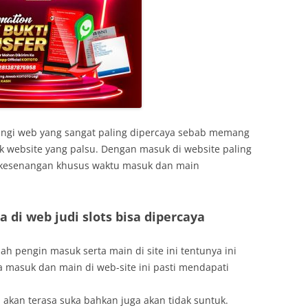
angi web yang sangat paling dipercaya sebab memang
ak website yang palsu. Dengan masuk di website paling
i kesenangan khusus waktu masuk dan main
 di web judi slots bisa dipercaya
h pengin masuk serta main di site ini tentunya ini
 masuk dan main di web-site ini pasti mendapati
 akan terasa suka bahkan juga akan tidak suntuk.