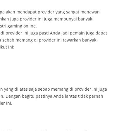
 juga akan mendapat provider yang sangat menawan
hkan juga provider ini juga mempunyai banyak
tri gaming online.
 provider ini juga pasti Anda jadi pemain juga dapat
uh sebab memang di provider ini tawarkan banyak
ut ini:
 yang di atas saja sebab memang di provider ini juga
n. Dengan begitu pastinya Anda lantas tidak pernah
er ini.