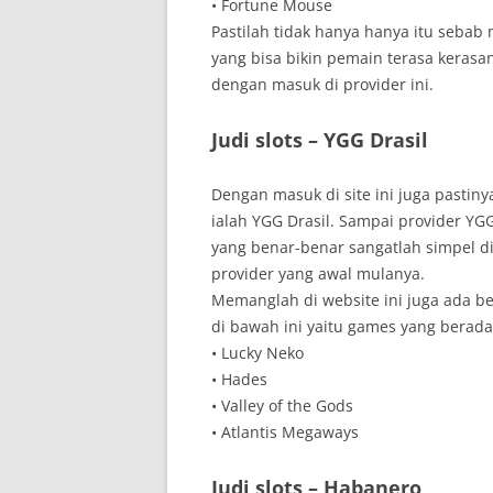
• Fortune Mouse
Pastilah tidak hanya hanya itu seba
yang bisa bikin pemain terasa kerasa
dengan masuk di provider ini.
Judi slots – YGG Drasil
Dengan masuk di site ini juga pasti
ialah YGG Drasil. Sampai provider Y
yang benar-benar sangatlah simpel di
provider yang awal mulanya.
Memanglah di website ini juga ada b
di bawah ini yaitu games yang berada 
• Lucky Neko
• Hades
• Valley of the Gods
• Atlantis Megaways
Judi slots – Habanero