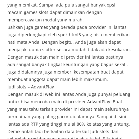
yang memikat. Sampai ada pula sangat banyak opsi
macam games slots dapat dimainkan dengan
mempercayakan modal yang murah.
Bahkan juga games yang berada pada provider ini lantas
juga diperlengkapi oleh spek html5 yang bisa memberikan
hati mata Anda. Dengan begitu, Anda juga akan dapat
menjajaki dunia slotter secara mudah tidak ada kesukaran.
Dengan masuk dan main di provider ini lantas pastinya
ada sangat banyak tingkat keuntungan yang bagus sekali.
Juga didalamnya juga memberi kesempatan buat dapat
membuat anggota dapat main lebih maksimum.
Judi slots – AdvantPlay
Dengan masuk di web ini lantas Anda juga punyai peluang
untuk bisa mencoba main di provider AdvantPlay. Buat
yang mau tahu terkait provider ini dapat main seluruhnya
permainan yang paling gacor didalamnya. Sampai di sini
lantas ada RTP yang tinggi mulai 80% ke atas yang untung.
Demikianlah tadi berkaitan data terkait Judi slots dan
sejumlah provider yang gacor di web-site ini. Bila betul-