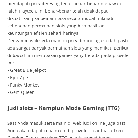
mendapati provider yang tenar benar-benar menawan
ialah Playtech. Ini benar-benar telah tidak dapat
dikuatirkan jika pemain bisa secara mudah nikmati
kehebohan permainan slots yang bisa hasilkan
keuntungan efisien sehari-harinya.
Dengan masuk serta main di provider ini juga sudah pasti
ada sangat banyak permainan slots yang memikat. Berikut
di bawah ini merupakan games yang berada pada provider
ini:
• Great Blue Jekpot
• Epic Ape
• Funky Monkey
• Gem Queen
Judi slots – Kampiun Mode Gaming (TTG)
Saat Anda masuk serta main di web judi online juga pasti
Anda akan dapat coba main di provider Luar biasa Tren
Gaming. Tentu, provider TTG ini ada sangat banyak