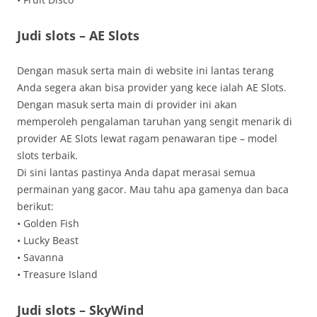
Judi slots – AE Slots
Dengan masuk serta main di website ini lantas terang
Anda segera akan bisa provider yang kece ialah AE Slots.
Dengan masuk serta main di provider ini akan
memperoleh pengalaman taruhan yang sengit menarik di
provider AE Slots lewat ragam penawaran tipe – model
slots terbaik.
Di sini lantas pastinya Anda dapat merasai semua
permainan yang gacor. Mau tahu apa gamenya dan baca
berikut:
• Golden Fish
• Lucky Beast
• Savanna
• Treasure Island
Judi slots – SkyWind