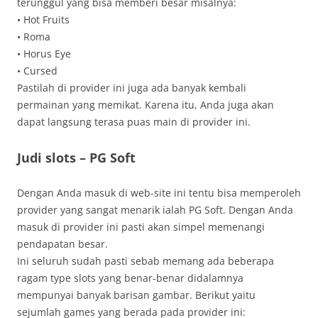
terunggul yang bisa memberi besar misalnya:
• Hot Fruits
• Roma
• Horus Eye
• Cursed
Pastilah di provider ini juga ada banyak kembali
permainan yang memikat. Karena itu, Anda juga akan
dapat langsung terasa puas main di provider ini.
Judi slots – PG Soft
Dengan Anda masuk di web-site ini tentu bisa memperoleh
provider yang sangat menarik ialah PG Soft. Dengan Anda
masuk di provider ini pasti akan simpel memenangi
pendapatan besar.
Ini seluruh sudah pasti sebab memang ada beberapa
ragam type slots yang benar-benar didalamnya
mempunyai banyak barisan gambar. Berikut yaitu
sejumlah games yang berada pada provider ini: