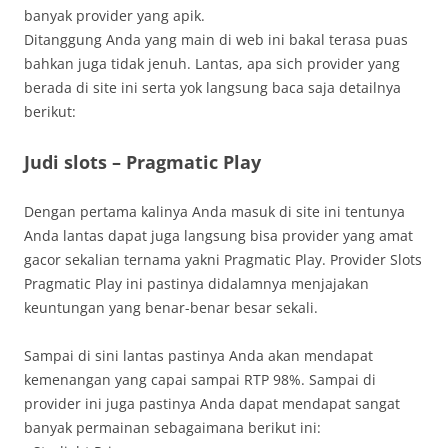
banyak provider yang apik.
Ditanggung Anda yang main di web ini bakal terasa puas
bahkan juga tidak jenuh. Lantas, apa sich provider yang
berada di site ini serta yok langsung baca saja detailnya
berikut:
Judi slots – Pragmatic Play
Dengan pertama kalinya Anda masuk di site ini tentunya
Anda lantas dapat juga langsung bisa provider yang amat
gacor sekalian ternama yakni Pragmatic Play. Provider Slots
Pragmatic Play ini pastinya didalamnya menjajakan
keuntungan yang benar-benar besar sekali.
Sampai di sini lantas pastinya Anda akan mendapat
kemenangan yang capai sampai RTP 98%. Sampai di
provider ini juga pastinya Anda dapat mendapat sangat
banyak permainan sebagaimana berikut ini: