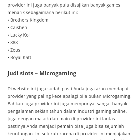
provider ini juga banyak pula disajikan banyak games
menarik sebagaimana berikut ini:
• Brothers Kingdom
• Caishen
• Lucky Koi
• 888
• Zeus
• Royal Katt
Judi slots – Microgaming
Di website ini juga sudah pasti Anda juga akan mendapat
provider yang paling kece apalagi bila bukan Microgaming.
Bahkan juga provider ini juga mempunyai sangat banyak
pengalaman sekian tahun dalam industri gaming online.
Juga dengan masuk dan main di provider ini lantas
pastinya Anda menjadi pemain bisa juga bisa sejumlah
keuntungan. Ini seluruh karena di provider ini menjajakan