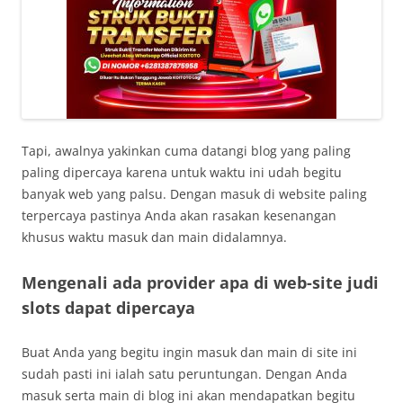
Tapi, awalnya yakinkan cuma datangi blog yang paling
paling dipercaya karena untuk waktu ini udah begitu
banyak web yang palsu. Dengan masuk di website paling
terpercaya pastinya Anda akan rasakan kesenangan
khusus waktu masuk dan main didalamnya.
Mengenali ada provider apa di web-site judi
slots dapat dipercaya
Buat Anda yang begitu ingin masuk dan main di site ini
sudah pasti ini ialah satu peruntungan. Dengan Anda
masuk serta main di blog ini akan mendapatkan begitu