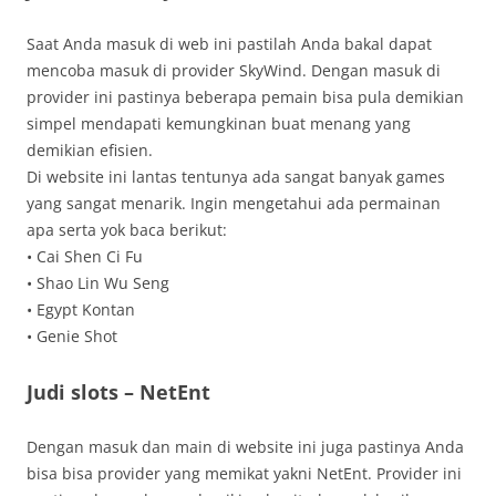
Saat Anda masuk di web ini pastilah Anda bakal dapat
mencoba masuk di provider SkyWind. Dengan masuk di
provider ini pastinya beberapa pemain bisa pula demikian
simpel mendapati kemungkinan buat menang yang
demikian efisien.
Di website ini lantas tentunya ada sangat banyak games
yang sangat menarik. Ingin mengetahui ada permainan
apa serta yok baca berikut:
• Cai Shen Ci Fu
• Shao Lin Wu Seng
• Egypt Kontan
• Genie Shot
Judi slots – NetEnt
Dengan masuk dan main di website ini juga pastinya Anda
bisa bisa provider yang memikat yakni NetEnt. Provider ini