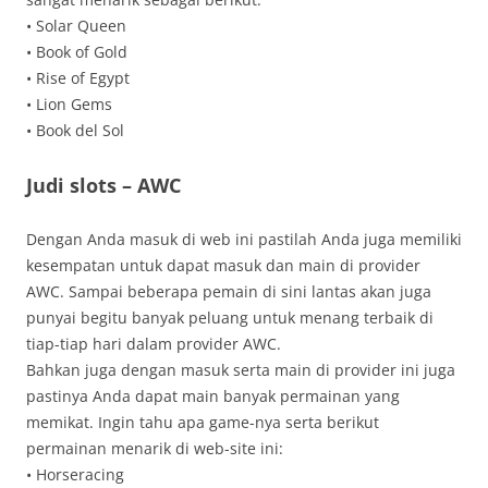
• Solar Queen
• Book of Gold
• Rise of Egypt
• Lion Gems
• Book del Sol
Judi slots – AWC
Dengan Anda masuk di web ini pastilah Anda juga memiliki
kesempatan untuk dapat masuk dan main di provider
AWC. Sampai beberapa pemain di sini lantas akan juga
punyai begitu banyak peluang untuk menang terbaik di
tiap-tiap hari dalam provider AWC.
Bahkan juga dengan masuk serta main di provider ini juga
pastinya Anda dapat main banyak permainan yang
memikat. Ingin tahu apa game-nya serta berikut
permainan menarik di web-site ini:
• Horseracing