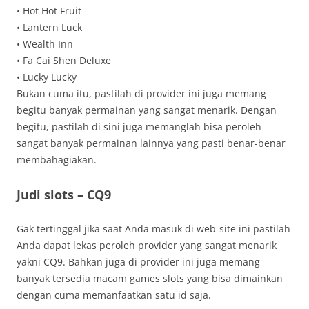
• Hot Hot Fruit
• Lantern Luck
• Wealth Inn
• Fa Cai Shen Deluxe
• Lucky Lucky
Bukan cuma itu, pastilah di provider ini juga memang
begitu banyak permainan yang sangat menarik. Dengan
begitu, pastilah di sini juga memanglah bisa peroleh
sangat banyak permainan lainnya yang pasti benar-benar
membahagiakan.
Judi slots – CQ9
Gak tertinggal jika saat Anda masuk di web-site ini pastilah
Anda dapat lekas peroleh provider yang sangat menarik
yakni CQ9. Bahkan juga di provider ini juga memang
banyak tersedia macam games slots yang bisa dimainkan
dengan cuma memanfaatkan satu id saja.