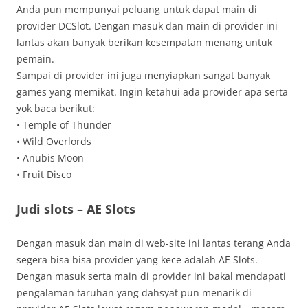
Anda pun mempunyai peluang untuk dapat main di
provider DCSlot. Dengan masuk dan main di provider ini
lantas akan banyak berikan kesempatan menang untuk
pemain.
Sampai di provider ini juga menyiapkan sangat banyak
games yang memikat. Ingin ketahui ada provider apa serta
yok baca berikut:
• Temple of Thunder
• Wild Overlords
• Anubis Moon
• Fruit Disco
Judi slots – AE Slots
Dengan masuk dan main di web-site ini lantas terang Anda
segera bisa bisa provider yang kece adalah AE Slots.
Dengan masuk serta main di provider ini bakal mendapati
pengalaman taruhan yang dahsyat pun menarik di