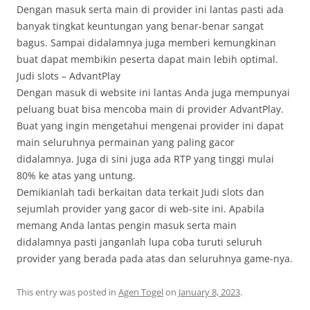
Dengan masuk serta main di provider ini lantas pasti ada
banyak tingkat keuntungan yang benar-benar sangat
bagus. Sampai didalamnya juga memberi kemungkinan
buat dapat membikin peserta dapat main lebih optimal.
Judi slots – AdvantPlay
Dengan masuk di website ini lantas Anda juga mempunyai
peluang buat bisa mencoba main di provider AdvantPlay.
Buat yang ingin mengetahui mengenai provider ini dapat
main seluruhnya permainan yang paling gacor
didalamnya. Juga di sini juga ada RTP yang tinggi mulai
80% ke atas yang untung.
Demikianlah tadi berkaitan data terkait Judi slots dan
sejumlah provider yang gacor di web-site ini. Apabila
memang Anda lantas pengin masuk serta main
didalamnya pasti janganlah lupa coba turuti seluruh
provider yang berada pada atas dan seluruhnya game-nya.
This entry was posted in
Agen Togel
on
January 8, 2023
.