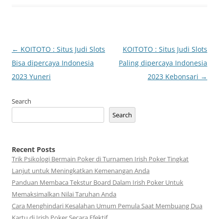
Post
←
KOITOTO : Situs Judi Slots
KOITOTO : Situs Judi Slots
navigation
Bisa dipercaya Indonesia
Paling dipercaya Indonesia
2023 Yuneri
2023 Kebonsari
→
Search
Search
Recent Posts
Trik Psikologi Bermain Poker di Turnamen Irish Poker Tingkat
Lanjut untuk Meningkatkan Kemenangan Anda
Panduan Membaca Tekstur Board Dalam Irish Poker Untuk
Memaksimalkan Nilai Taruhan Anda
Cara Menghindari Kesalahan Umum Pemula Saat Membuang Dua
Kartu di Irish Poker Secara Efektif