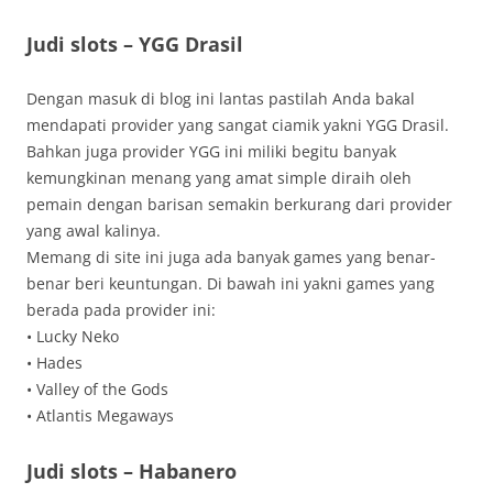
Judi slots – YGG Drasil
Dengan masuk di blog ini lantas pastilah Anda bakal
mendapati provider yang sangat ciamik yakni YGG Drasil.
Bahkan juga provider YGG ini miliki begitu banyak
kemungkinan menang yang amat simple diraih oleh
pemain dengan barisan semakin berkurang dari provider
yang awal kalinya.
Memang di site ini juga ada banyak games yang benar-
benar beri keuntungan. Di bawah ini yakni games yang
berada pada provider ini:
• Lucky Neko
• Hades
• Valley of the Gods
• Atlantis Megaways
Judi slots – Habanero