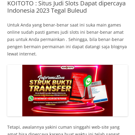
KOITOTO : Situs Judi Slots Dapat dipercaya
Indonesia 2023 Tegal Buleud
Untuk Anda yang benar-benar saat ini suka main games
online sudah pasti games judi slots ini benar-benar amat
pas untuk Anda permainkan . Sehingga, bila benar-benar
pengen bermain permainan ini dapat datangi saja blognya
lewat internet.
Tetapi, awalannya yakini cuman singgahi web-site yang
amat bisa dipercaya karena buat waktu ini telah sangat