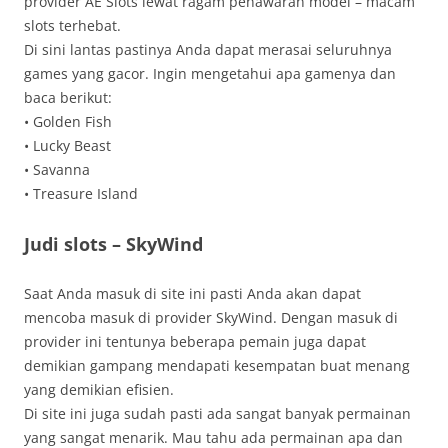
provider AE Slots lewat ragam penawaran model – macam
slots terhebat.
Di sini lantas pastinya Anda dapat merasai seluruhnya
games yang gacor. Ingin mengetahui apa gamenya dan
baca berikut:
• Golden Fish
• Lucky Beast
• Savanna
• Treasure Island
Judi slots – SkyWind
Saat Anda masuk di site ini pasti Anda akan dapat
mencoba masuk di provider SkyWind. Dengan masuk di
provider ini tentunya beberapa pemain juga dapat
demikian gampang mendapati kesempatan buat menang
yang demikian efisien.
Di site ini juga sudah pasti ada sangat banyak permainan
yang sangat menarik. Mau tahu ada permainan apa dan