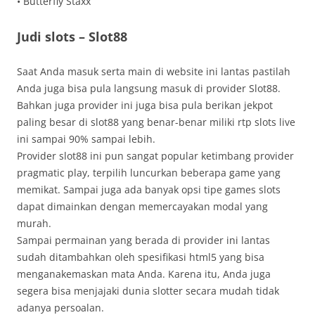
• Butterfly Staxx
Judi slots – Slot88
Saat Anda masuk serta main di website ini lantas pastilah
Anda juga bisa pula langsung masuk di provider Slot88.
Bahkan juga provider ini juga bisa pula berikan jekpot
paling besar di slot88 yang benar-benar miliki rtp slots live
ini sampai 90% sampai lebih.
Provider slot88 ini pun sangat popular ketimbang provider
pragmatic play, terpilih luncurkan beberapa game yang
memikat. Sampai juga ada banyak opsi tipe games slots
dapat dimainkan dengan memercayakan modal yang
murah.
Sampai permainan yang berada di provider ini lantas
sudah ditambahkan oleh spesifikasi html5 yang bisa
menganakemaskan mata Anda. Karena itu, Anda juga
segera bisa menjajaki dunia slotter secara mudah tidak
adanya persoalan.