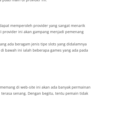
 dapat memperoleh provider yang sangat menarik
di provider ini akan gampang menjadi pemenang
ng ada beragam jenis tipe slots yang didalamnya
t di bawah ini ialah beberapa games yang ada pada
 memang di web-site ini akan ada banyak permainan
terasa senang. Dengan begitu, tentu pemain tidak