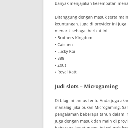
banyak menjajakan kesempatan mena
Ditanggung dengan masuk serta main d
keuntungan. Juga di provider ini jug
menarik sebagai berikut ini:
• Brothers Kingdom
• Caishen
• Lucky Koi
• 888
• Zeus
• Royal Katt
Judi slots – Microgaming
Di blog ini lantas tentu Anda juga a
manalagi jika bukan Microgaming. Sa
pengalaman beberapa tahun dalam in
Juga dengan masuk dan main di provid
beberapa keuntungan. Ini seluruh kar