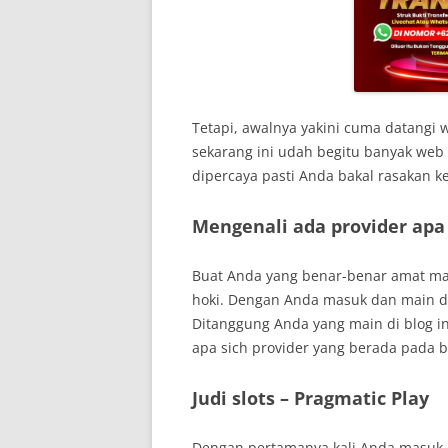
Tetapi, awalnya yakini cuma datangi 
sekarang ini udah begitu banyak web
dipercaya pasti Anda bakal rasakan 
Mengenali ada provider apa d
Buat Anda yang benar-benar amat mau 
hoki. Dengan Anda masuk dan main di
Ditanggung Anda yang main di blog in
apa sich provider yang berada pada bl
Judi slots – Pragmatic Play
Dengan pertamanya kali Anda masuk di