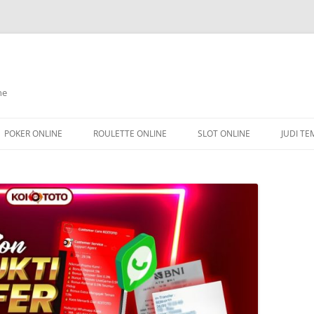
ne
Skip
to
POKER ONLINE
ROULETTE ONLINE
SLOT ONLINE
JUDI TE
content