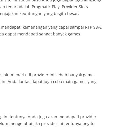
ian tenar adalah Pragmatic Play. Provider Slots
menjajakan keuntungan yang begitu besar.
kan mendapati kemenangan yang capai sampai RTP 98%.
Anda dapat mendapati sangat banyak games
 lain menarik di provider ini sebab banyak games
at ini Anda lantas dapat juga coba main games yang
g ini tentunya Anda juga akan mendapati provider
lum mengetahui jika provider ini tentunya begitu