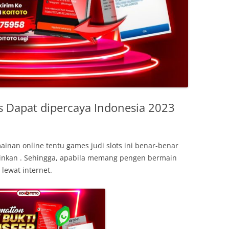
ts Dapat dipercaya Indonesia 2023
inan online tentu games judi slots ini benar-benar
inkan . Sehingga, apabila memang pengen bermain
lewat internet.