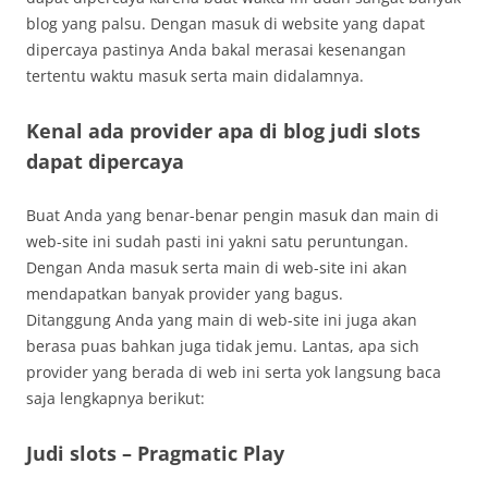
blog yang palsu. Dengan masuk di website yang dapat
dipercaya pastinya Anda bakal merasai kesenangan
tertentu waktu masuk serta main didalamnya.
Kenal ada provider apa di blog judi slots
dapat dipercaya
Buat Anda yang benar-benar pengin masuk dan main di
web-site ini sudah pasti ini yakni satu peruntungan.
Dengan Anda masuk serta main di web-site ini akan
mendapatkan banyak provider yang bagus.
Ditanggung Anda yang main di web-site ini juga akan
berasa puas bahkan juga tidak jemu. Lantas, apa sich
provider yang berada di web ini serta yok langsung baca
saja lengkapnya berikut:
Judi slots – Pragmatic Play