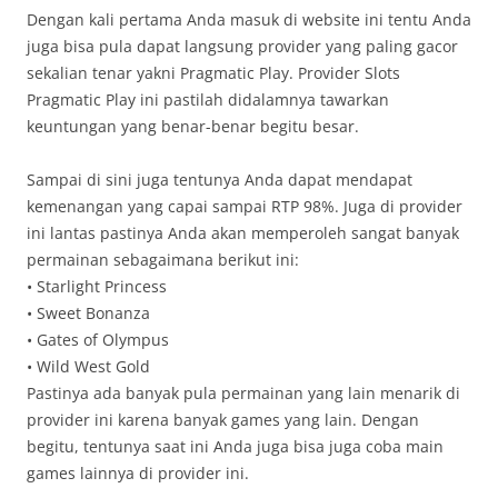
Dengan kali pertama Anda masuk di website ini tentu Anda
juga bisa pula dapat langsung provider yang paling gacor
sekalian tenar yakni Pragmatic Play. Provider Slots
Pragmatic Play ini pastilah didalamnya tawarkan
keuntungan yang benar-benar begitu besar.
Sampai di sini juga tentunya Anda dapat mendapat
kemenangan yang capai sampai RTP 98%. Juga di provider
ini lantas pastinya Anda akan memperoleh sangat banyak
permainan sebagaimana berikut ini:
• Starlight Princess
• Sweet Bonanza
• Gates of Olympus
• Wild West Gold
Pastinya ada banyak pula permainan yang lain menarik di
provider ini karena banyak games yang lain. Dengan
begitu, tentunya saat ini Anda juga bisa juga coba main
games lainnya di provider ini.