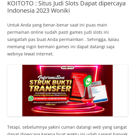
KOITOTO : Situs Judi Slots Dapat dipercaya
Indonesia 2023 Woniki
Untuk Anda yang benar-benar saat ini puas main
permainan online sudah pasti games judi slots ini
sangatlah pas buat Anda permainkan . Sehingga, kalau
memang ingin bermain games ini dapat datangi saja
webnya lewat internet.
Tetapi, sebelumnya yakini cuman datangi web yang sangat
dapat dipercaya karena buat waktu ini udah sangat banyak