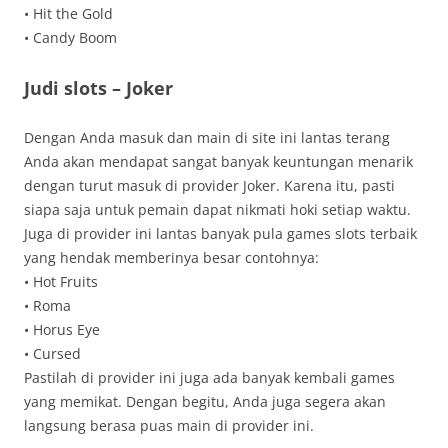
• Hit the Gold
• Candy Boom
Judi slots – Joker
Dengan Anda masuk dan main di site ini lantas terang
Anda akan mendapat sangat banyak keuntungan menarik
dengan turut masuk di provider Joker. Karena itu, pasti
siapa saja untuk pemain dapat nikmati hoki setiap waktu.
Juga di provider ini lantas banyak pula games slots terbaik
yang hendak memberinya besar contohnya:
• Hot Fruits
• Roma
• Horus Eye
• Cursed
Pastilah di provider ini juga ada banyak kembali games
yang memikat. Dengan begitu, Anda juga segera akan
langsung berasa puas main di provider ini.