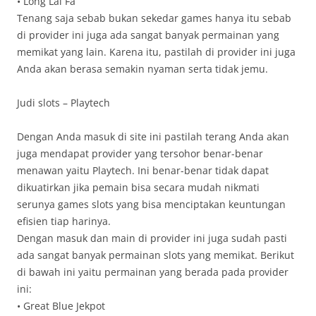
• Long Lai Fa
Tenang saja sebab bukan sekedar games hanya itu sebab
di provider ini juga ada sangat banyak permainan yang
memikat yang lain. Karena itu, pastilah di provider ini juga
Anda akan berasa semakin nyaman serta tidak jemu.
Judi slots – Playtech
Dengan Anda masuk di site ini pastilah terang Anda akan
juga mendapat provider yang tersohor benar-benar
menawan yaitu Playtech. Ini benar-benar tidak dapat
dikuatirkan jika pemain bisa secara mudah nikmati
serunya games slots yang bisa menciptakan keuntungan
efisien tiap harinya.
Dengan masuk dan main di provider ini juga sudah pasti
ada sangat banyak permainan slots yang memikat. Berikut
di bawah ini yaitu permainan yang berada pada provider
ini:
• Great Blue Jekpot