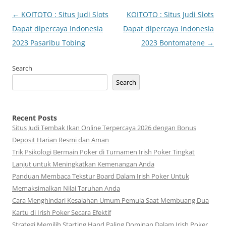
Post
←
KOITOTO : Situs Judi Slots
KOITOTO : Situs Judi Slots
navigation
Dapat dipercaya Indonesia
Dapat dipercaya Indonesia
2023 Pasaribu Tobing
2023 Bontomatene
→
Search
Search
Recent Posts
Situs Judi Tembak Ikan Online Terpercaya 2026 dengan Bonus
Deposit Harian Resmi dan Aman
Trik Psikologi Bermain Poker di Turnamen Irish Poker Tingkat
Lanjut untuk Meningkatkan Kemenangan Anda
Panduan Membaca Tekstur Board Dalam Irish Poker Untuk
Memaksimalkan Nilai Taruhan Anda
Cara Menghindari Kesalahan Umum Pemula Saat Membuang Dua
Kartu di Irish Poker Secara Efektif
Strategi Memilih Starting Hand Paling Dominan Dalam Irish Poker