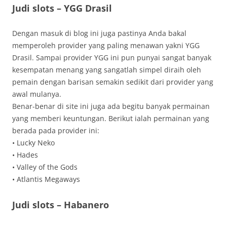
Judi slots – YGG Drasil
Dengan masuk di blog ini juga pastinya Anda bakal
memperoleh provider yang paling menawan yakni YGG
Drasil. Sampai provider YGG ini pun punyai sangat banyak
kesempatan menang yang sangatlah simpel diraih oleh
pemain dengan barisan semakin sedikit dari provider yang
awal mulanya.
Benar-benar di site ini juga ada begitu banyak permainan
yang memberi keuntungan. Berikut ialah permainan yang
berada pada provider ini:
• Lucky Neko
• Hades
• Valley of the Gods
• Atlantis Megaways
Judi slots – Habanero