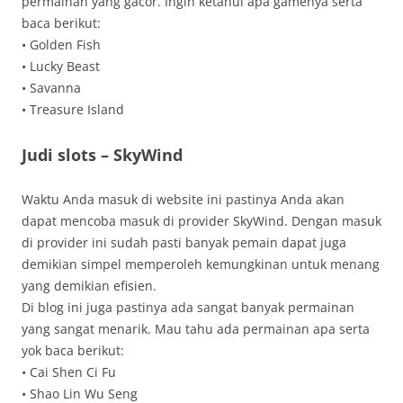
permainan yang gacor. Ingin ketahui apa gamenya serta
baca berikut:
• Golden Fish
• Lucky Beast
• Savanna
• Treasure Island
Judi slots – SkyWind
Waktu Anda masuk di website ini pastinya Anda akan
dapat mencoba masuk di provider SkyWind. Dengan masuk
di provider ini sudah pasti banyak pemain dapat juga
demikian simpel memperoleh kemungkinan untuk menang
yang demikian efisien.
Di blog ini juga pastinya ada sangat banyak permainan
yang sangat menarik. Mau tahu ada permainan apa serta
yok baca berikut:
• Cai Shen Ci Fu
• Shao Lin Wu Seng