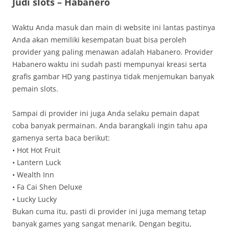
Judi slots – Habanero
Waktu Anda masuk dan main di website ini lantas pastinya
Anda akan memiliki kesempatan buat bisa peroleh
provider yang paling menawan adalah Habanero. Provider
Habanero waktu ini sudah pasti mempunyai kreasi serta
grafis gambar HD yang pastinya tidak menjemukan banyak
pemain slots.
Sampai di provider ini juga Anda selaku pemain dapat
coba banyak permainan. Anda barangkali ingin tahu apa
gamenya serta baca berikut:
• Hot Hot Fruit
• Lantern Luck
• Wealth Inn
• Fa Cai Shen Deluxe
• Lucky Lucky
Bukan cuma itu, pasti di provider ini juga memang tetap
banyak games yang sangat menarik. Dengan begitu,