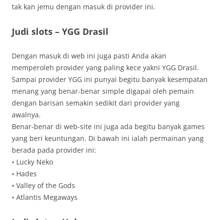
tak kan jemu dengan masuk di provider ini.
Judi slots – YGG Drasil
Dengan masuk di web ini juga pasti Anda akan
memperoleh provider yang paling kece yakni YGG Drasil.
Sampai provider YGG ini punyai begitu banyak kesempatan
menang yang benar-benar simple digapai oleh pemain
dengan barisan semakin sedikit dari provider yang
awalnya.
Benar-benar di web-site ini juga ada begitu banyak games
yang beri keuntungan. Di bawah ini ialah permainan yang
berada pada provider ini:
• Lucky Neko
• Hades
• Valley of the Gods
• Atlantis Megaways