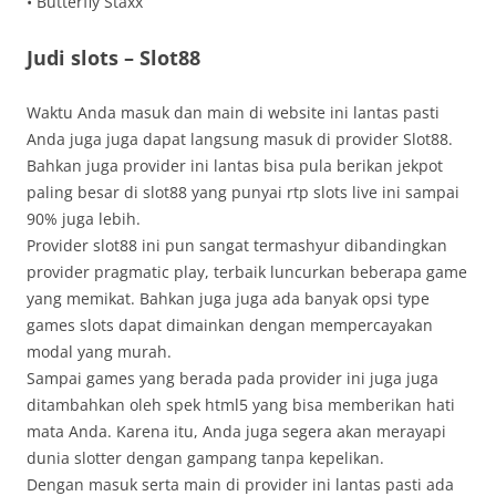
• Butterfly Staxx
Judi slots – Slot88
Waktu Anda masuk dan main di website ini lantas pasti
Anda juga juga dapat langsung masuk di provider Slot88.
Bahkan juga provider ini lantas bisa pula berikan jekpot
paling besar di slot88 yang punyai rtp slots live ini sampai
90% juga lebih.
Provider slot88 ini pun sangat termashyur dibandingkan
provider pragmatic play, terbaik luncurkan beberapa game
yang memikat. Bahkan juga juga ada banyak opsi type
games slots dapat dimainkan dengan mempercayakan
modal yang murah.
Sampai games yang berada pada provider ini juga juga
ditambahkan oleh spek html5 yang bisa memberikan hati
mata Anda. Karena itu, Anda juga segera akan merayapi
dunia slotter dengan gampang tanpa kepelikan.
Dengan masuk serta main di provider ini lantas pasti ada