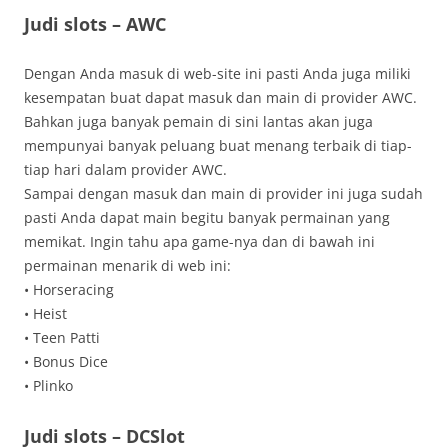
Judi slots – AWC
Dengan Anda masuk di web-site ini pasti Anda juga miliki
kesempatan buat dapat masuk dan main di provider AWC.
Bahkan juga banyak pemain di sini lantas akan juga
mempunyai banyak peluang buat menang terbaik di tiap-
tiap hari dalam provider AWC.
Sampai dengan masuk dan main di provider ini juga sudah
pasti Anda dapat main begitu banyak permainan yang
memikat. Ingin tahu apa game-nya dan di bawah ini
permainan menarik di web ini:
• Horseracing
• Heist
• Teen Patti
• Bonus Dice
• Plinko
Judi slots – DCSlot