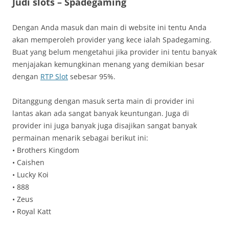
Judi slots – Spadegaming
Dengan Anda masuk dan main di website ini tentu Anda
akan memperoleh provider yang kece ialah Spadegaming.
Buat yang belum mengetahui jika provider ini tentu banyak
menjajakan kemungkinan menang yang demikian besar
dengan
RTP Slot
sebesar 95%.
Ditanggung dengan masuk serta main di provider ini
lantas akan ada sangat banyak keuntungan. Juga di
provider ini juga banyak juga disajikan sangat banyak
permainan menarik sebagai berikut ini:
• Brothers Kingdom
• Caishen
• Lucky Koi
• 888
• Zeus
• Royal Katt