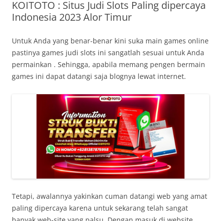
KOITOTO : Situs Judi Slots Paling dipercaya
Indonesia 2023 Alor Timur
Untuk Anda yang benar-benar kini suka main games online
pastinya games judi slots ini sangatlah sesuai untuk Anda
permainkan . Sehingga, apabila memang pengen bermain
games ini dapat datangi saja blognya lewat internet.
Tetapi, awalannya yakinkan cuman datangi web yang amat
paling dipercaya karena untuk sekarang telah sangat
banyak web-site yang palsu. Dengan masuk di website