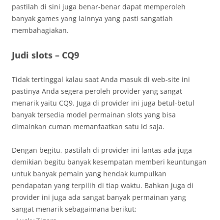
pastilah di sini juga benar-benar dapat memperoleh
banyak games yang lainnya yang pasti sangatlah
membahagiakan.
Judi slots – CQ9
Tidak tertinggal kalau saat Anda masuk di web-site ini
pastinya Anda segera peroleh provider yang sangat
menarik yaitu CQ9. Juga di provider ini juga betul-betul
banyak tersedia model permainan slots yang bisa
dimainkan cuman memanfaatkan satu id saja.
Dengan begitu, pastilah di provider ini lantas ada juga
demikian begitu banyak kesempatan memberi keuntungan
untuk banyak pemain yang hendak kumpulkan
pendapatan yang terpilih di tiap waktu. Bahkan juga di
provider ini juga ada sangat banyak permainan yang
sangat menarik sebagaimana berikut: