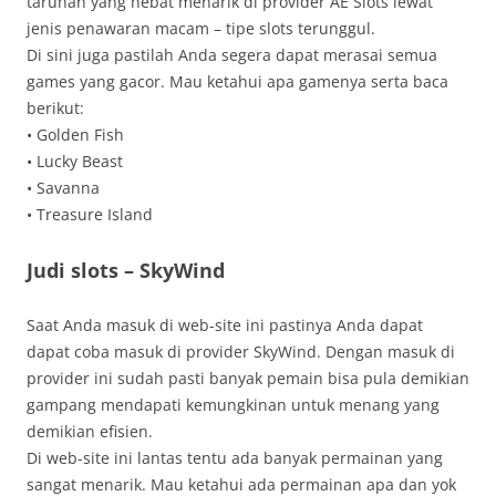
taruhan yang hebat menarik di provider AE Slots lewat
jenis penawaran macam – tipe slots terunggul.
Di sini juga pastilah Anda segera dapat merasai semua
games yang gacor. Mau ketahui apa gamenya serta baca
berikut:
• Golden Fish
• Lucky Beast
• Savanna
• Treasure Island
Judi slots – SkyWind
Saat Anda masuk di web-site ini pastinya Anda dapat
dapat coba masuk di provider SkyWind. Dengan masuk di
provider ini sudah pasti banyak pemain bisa pula demikian
gampang mendapati kemungkinan untuk menang yang
demikian efisien.
Di web-site ini lantas tentu ada banyak permainan yang
sangat menarik. Mau ketahui ada permainan apa dan yok