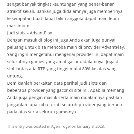
sangat banyak tingkat keuntungan yang benar-benar
atraktif sekali. Bahkan juga didalamnya juga memberinya
kesempatan buat dapat bikin anggota dapat main lebih
maksimum.
Judi slots – AdvantPlay
Dengan masuk di blog ini juga Anda akan juga punyai
peluang untuk bisa mencoba main di provider AdvantPlay.
Yang ingin mengetahui mengenai provider ini dapat main
seluruhnya games yang amat gacor didalamnya. Juga di
sini lantas ada RTP yang tinggi mulai 80% ke atas yang
untung.
Demikianlah berkaitan data perihal Judi slots dan
beberapa provider yang gacor di site ini. Apabila memang
Anda juga pengin masuk serta main didalamnya pastilah
janganlah lupa coba turuti seluruh provider yang berada
pada atas serta seluruh game-nya.
This entry was posted in
Agen Togel
on
January 8, 2023
.