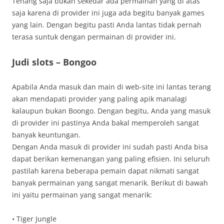
Tenang saja bukan sekedar ada permainan yang di atas
saja karena di provider ini juga ada begitu banyak games
yang lain. Dengan begitu pasti Anda lantas tidak pernah
terasa suntuk dengan permainan di provider ini.
Judi slots – Bongoo
Apabila Anda masuk dan main di web-site ini lantas terang
akan mendapati provider yang paling apik manalagi
kalaupun bukan Boongo. Dengan begitu, Anda yang masuk
di provider ini pastinya Anda bakal memperoleh sangat
banyak keuntungan.
Dengan Anda masuk di provider ini sudah pasti Anda bisa
dapat berikan kemenangan yang paling efisien. Ini seluruh
pastilah karena beberapa pemain dapat nikmati sangat
banyak permainan yang sangat menarik. Berikut di bawah
ini yaitu permainan yang sangat menarik:
• Tiger Jungle