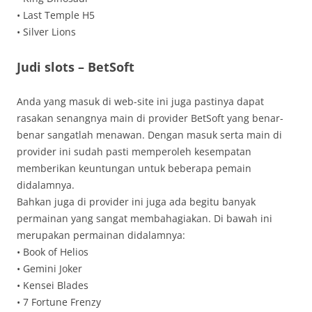
• Last Temple H5
• Silver Lions
Judi slots – BetSoft
Anda yang masuk di web-site ini juga pastinya dapat
rasakan senangnya main di provider BetSoft yang benar-
benar sangatlah menawan. Dengan masuk serta main di
provider ini sudah pasti memperoleh kesempatan
memberikan keuntungan untuk beberapa pemain
didalamnya.
Bahkan juga di provider ini juga ada begitu banyak
permainan yang sangat membahagiakan. Di bawah ini
merupakan permainan didalamnya:
• Book of Helios
• Gemini Joker
• Kensei Blades
• 7 Fortune Frenzy