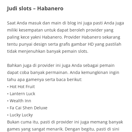
Judi slots – Habanero
Saat Anda masuk dan main di blog ini juga pasti Anda juga
miliki kesempatan untuk dapat beroleh provider yang
paling kece yakni Habanero. Provider Habanero sekarang
tentu punyai design serta grafis gambar HD yang pastilah
tidak menjenuhkan banyak pemain slots.
Bahkan juga di provider ini juga Anda sebagai pemain
dapat coba banyak permainan. Anda kemungkinan ingin
tahu apa gamenya serta baca berikut:
• Hot Hot Fruit
• Lantern Luck
• Wealth Inn
• Fa Cai Shen Deluxe
• Lucky Lucky
Bukan cuma itu, pasti di provider ini juga memang banyak
games yang sangat menarik. Dengan begitu, pasti di sini