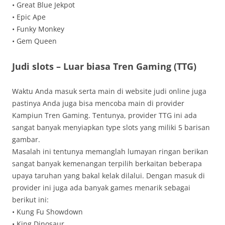
• Great Blue Jekpot
• Epic Ape
• Funky Monkey
• Gem Queen
Judi slots – Luar biasa Tren Gaming (TTG)
Waktu Anda masuk serta main di website judi online juga
pastinya Anda juga bisa mencoba main di provider
Kampiun Tren Gaming. Tentunya, provider TTG ini ada
sangat banyak menyiapkan type slots yang miliki 5 barisan
gambar.
Masalah ini tentunya memanglah lumayan ringan berikan
sangat banyak kemenangan terpilih berkaitan beberapa
upaya taruhan yang bakal kelak dilalui. Dengan masuk di
provider ini juga ada banyak games menarik sebagai
berikut ini:
• Kung Fu Showdown
• King Dinosaur