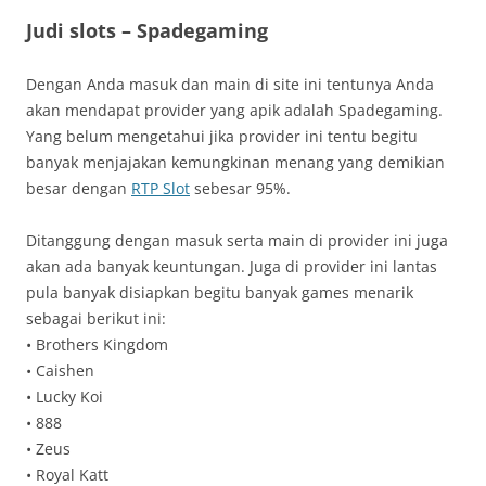
Judi slots – Spadegaming
Dengan Anda masuk dan main di site ini tentunya Anda
akan mendapat provider yang apik adalah Spadegaming.
Yang belum mengetahui jika provider ini tentu begitu
banyak menjajakan kemungkinan menang yang demikian
besar dengan
RTP Slot
sebesar 95%.
Ditanggung dengan masuk serta main di provider ini juga
akan ada banyak keuntungan. Juga di provider ini lantas
pula banyak disiapkan begitu banyak games menarik
sebagai berikut ini:
• Brothers Kingdom
• Caishen
• Lucky Koi
• 888
• Zeus
• Royal Katt