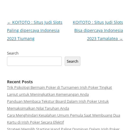
Post
←
KOITOTO : Situs Judi Slots
KOITOTO : Situs Judi Slots
navigation
Paling dipercaya Indonesia
Bisa dipercaya Indonesia
2023 Tiumang
2023 Tamalatea
→
Search
Search
Recent Posts
Trik Psikologi Bermain Poker di Turnamen Irish Poker Tingkat
Lanjut untuk Meningkatkan Kemenangan Anda
Panduan Membaca Tekstur Board Dalam Irish Poker Untuk
Memaksimalkan Nilai Taruhan Anda
Cara Menghindari Kesalahan Umum Pemula Saat Membuang Dua
Kartu di Irish Poker Secara Efektif
Strategi Memilih Starting Hand Paling Dominan Dalam Irish Poker