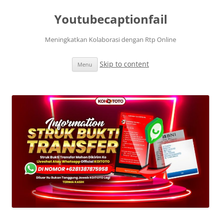
Youtubecaptionfail
Meningkatkan Kolaborasi dengan Rtp Online
Skip to content
Menu