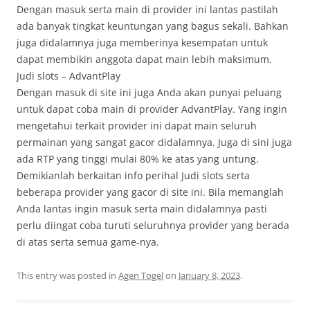
Dengan masuk serta main di provider ini lantas pastilah
ada banyak tingkat keuntungan yang bagus sekali. Bahkan
juga didalamnya juga memberinya kesempatan untuk
dapat membikin anggota dapat main lebih maksimum.
Judi slots – AdvantPlay
Dengan masuk di site ini juga Anda akan punyai peluang
untuk dapat coba main di provider AdvantPlay. Yang ingin
mengetahui terkait provider ini dapat main seluruh
permainan yang sangat gacor didalamnya. Juga di sini juga
ada RTP yang tinggi mulai 80% ke atas yang untung.
Demikianlah berkaitan info perihal Judi slots serta
beberapa provider yang gacor di site ini. Bila memanglah
Anda lantas ingin masuk serta main didalamnya pasti
perlu diingat coba turuti seluruhnya provider yang berada
di atas serta semua game-nya.
This entry was posted in
Agen Togel
on
January 8, 2023
.