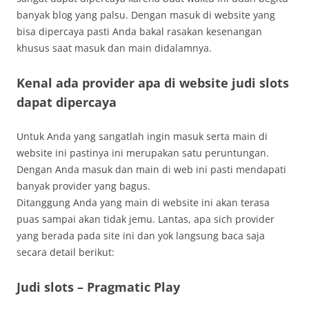
banyak blog yang palsu. Dengan masuk di website yang
bisa dipercaya pasti Anda bakal rasakan kesenangan
khusus saat masuk dan main didalamnya.
Kenal ada provider apa di website judi slots
dapat dipercaya
Untuk Anda yang sangatlah ingin masuk serta main di
website ini pastinya ini merupakan satu peruntungan.
Dengan Anda masuk dan main di web ini pasti mendapati
banyak provider yang bagus.
Ditanggung Anda yang main di website ini akan terasa
puas sampai akan tidak jemu. Lantas, apa sich provider
yang berada pada site ini dan yok langsung baca saja
secara detail berikut:
Judi slots – Pragmatic Play