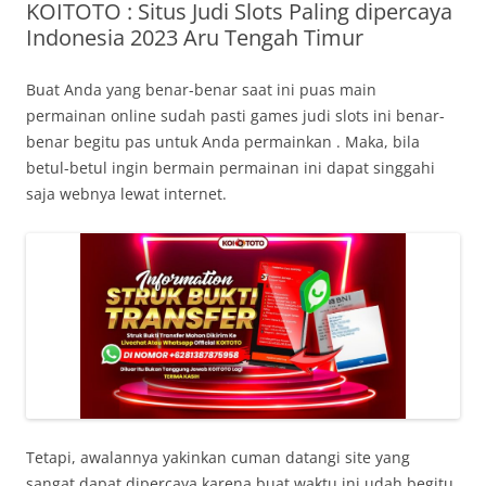
KOITOTO : Situs Judi Slots Paling dipercaya
Indonesia 2023 Aru Tengah Timur
Buat Anda yang benar-benar saat ini puas main
permainan online sudah pasti games judi slots ini benar-
benar begitu pas untuk Anda permainkan . Maka, bila
betul-betul ingin bermain permainan ini dapat singgahi
saja webnya lewat internet.
Tetapi, awalannya yakinkan cuman datangi site yang
sangat dapat dipercaya karena buat waktu ini udah begitu