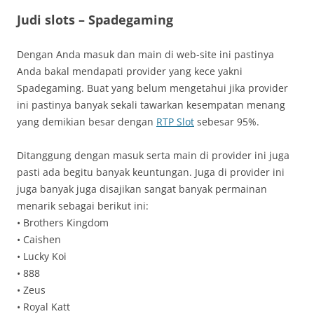
Judi slots – Spadegaming
Dengan Anda masuk dan main di web-site ini pastinya
Anda bakal mendapati provider yang kece yakni
Spadegaming. Buat yang belum mengetahui jika provider
ini pastinya banyak sekali tawarkan kesempatan menang
yang demikian besar dengan
RTP Slot
sebesar 95%.
Ditanggung dengan masuk serta main di provider ini juga
pasti ada begitu banyak keuntungan. Juga di provider ini
juga banyak juga disajikan sangat banyak permainan
menarik sebagai berikut ini:
• Brothers Kingdom
• Caishen
• Lucky Koi
• 888
• Zeus
• Royal Katt