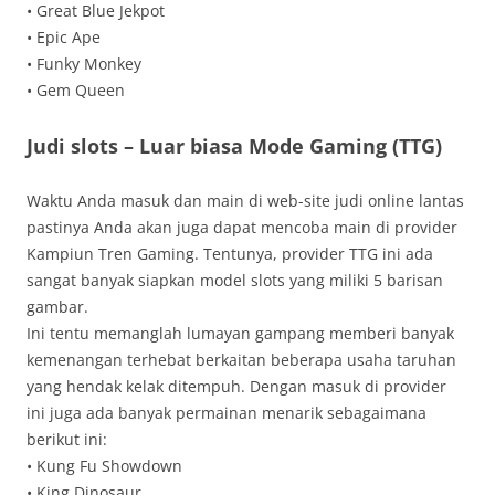
• Great Blue Jekpot
• Epic Ape
• Funky Monkey
• Gem Queen
Judi slots – Luar biasa Mode Gaming (TTG)
Waktu Anda masuk dan main di web-site judi online lantas
pastinya Anda akan juga dapat mencoba main di provider
Kampiun Tren Gaming. Tentunya, provider TTG ini ada
sangat banyak siapkan model slots yang miliki 5 barisan
gambar.
Ini tentu memanglah lumayan gampang memberi banyak
kemenangan terhebat berkaitan beberapa usaha taruhan
yang hendak kelak ditempuh. Dengan masuk di provider
ini juga ada banyak permainan menarik sebagaimana
berikut ini:
• Kung Fu Showdown
• King Dinosaur