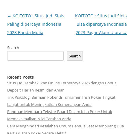
Post
←
KOITOTO : Situs Judi Slots
KOITOTO : Situs Judi Slots
navigation
Paling dipercaya Indonesia
Bisa dipercaya Indonesia
2023 Banda Mulia
2023 Pagar Alam Utara
→
Search
Search
Recent Posts
Situs Judi Tembak Ikan Online Terpercaya 2026 dengan Bonus
Deposit Harian Resmi dan Aman
Trik Psikologi Bermain Poker di Turnamen Irish Poker Tingkat
Lanjut untuk Meningkatkan Kemenangan Anda
Panduan Membaca Tekstur Board Dalam Irish Poker Untuk
Memaksimalkan Nilai Taruhan Anda
Cara Menghindari Kesalahan Umum Pemula Saat Membuang Dua
Kartu di Irish Poker Secara Efektif