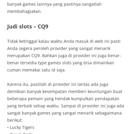
banyak games lainnya yang pastinya sangatlah
membahagiakan.
Judi slots – CQ9
Tidak ketinggal kalau waktu Anda masuk di web ini pasti
Anda segera peroleh provider yang sangat menarik
merupakan CQ9. Bahkan juga di provider ini juga benar-
benar tersedia type games slots yang bisa dimainkan
cuman memakai satu id saja.
Karena itu, pastilah di provider ini lantas ada juga
demikian banyak kesempatan memberi keuntungan buat
beberapa pemain yang hendak kumpulkan pendapatan
yang terbaik setiap waktu. Sampai di provider ini juga ada
sangat banyak games yang sangat menarik sebagaimana
berikut:
• Lucky Tigers