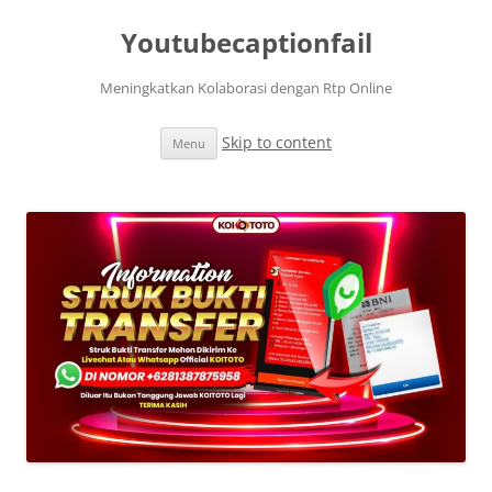
Youtubecaptionfail
Meningkatkan Kolaborasi dengan Rtp Online
Skip to content
Menu