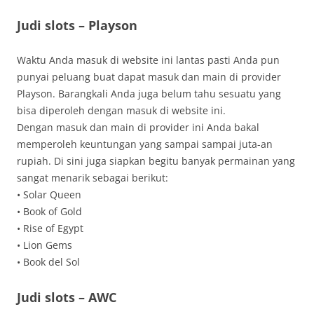
Judi slots – Playson
Waktu Anda masuk di website ini lantas pasti Anda pun
punyai peluang buat dapat masuk dan main di provider
Playson. Barangkali Anda juga belum tahu sesuatu yang
bisa diperoleh dengan masuk di website ini.
Dengan masuk dan main di provider ini Anda bakal
memperoleh keuntungan yang sampai sampai juta-an
rupiah. Di sini juga siapkan begitu banyak permainan yang
sangat menarik sebagai berikut:
• Solar Queen
• Book of Gold
• Rise of Egypt
• Lion Gems
• Book del Sol
Judi slots – AWC