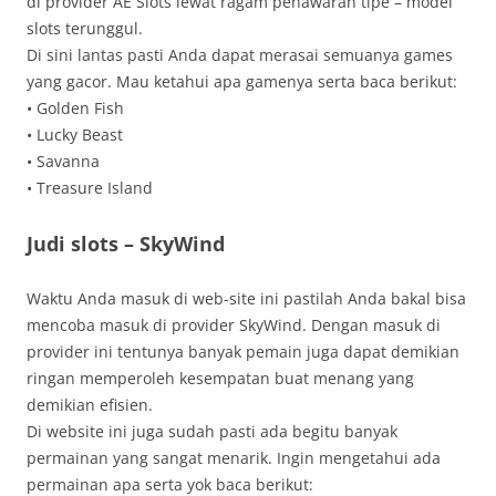
di provider AE Slots lewat ragam penawaran tipe – model
slots terunggul.
Di sini lantas pasti Anda dapat merasai semuanya games
yang gacor. Mau ketahui apa gamenya serta baca berikut:
• Golden Fish
• Lucky Beast
• Savanna
• Treasure Island
Judi slots – SkyWind
Waktu Anda masuk di web-site ini pastilah Anda bakal bisa
mencoba masuk di provider SkyWind. Dengan masuk di
provider ini tentunya banyak pemain juga dapat demikian
ringan memperoleh kesempatan buat menang yang
demikian efisien.
Di website ini juga sudah pasti ada begitu banyak
permainan yang sangat menarik. Ingin mengetahui ada
permainan apa serta yok baca berikut: