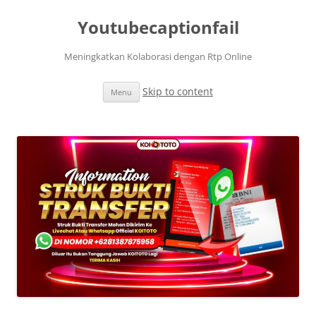
Youtubecaptionfail
Meningkatkan Kolaborasi dengan Rtp Online
Skip to content
Menu