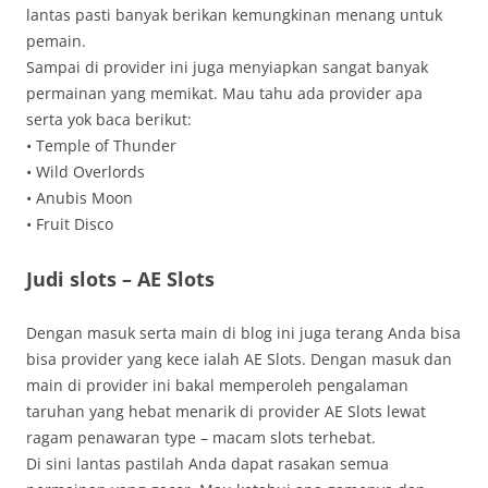
lantas pasti banyak berikan kemungkinan menang untuk
pemain.
Sampai di provider ini juga menyiapkan sangat banyak
permainan yang memikat. Mau tahu ada provider apa
serta yok baca berikut:
• Temple of Thunder
• Wild Overlords
• Anubis Moon
• Fruit Disco
Judi slots – AE Slots
Dengan masuk serta main di blog ini juga terang Anda bisa
bisa provider yang kece ialah AE Slots. Dengan masuk dan
main di provider ini bakal memperoleh pengalaman
taruhan yang hebat menarik di provider AE Slots lewat
ragam penawaran type – macam slots terhebat.
Di sini lantas pastilah Anda dapat rasakan semua