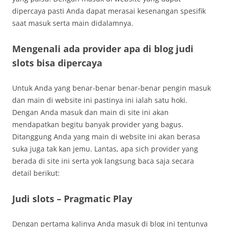
dipercaya pasti Anda dapat merasai kesenangan spesifik
saat masuk serta main didalamnya.
Mengenali ada provider apa di blog judi
slots bisa dipercaya
Untuk Anda yang benar-benar benar-benar pengin masuk
dan main di website ini pastinya ini ialah satu hoki.
Dengan Anda masuk dan main di site ini akan
mendapatkan begitu banyak provider yang bagus.
Ditanggung Anda yang main di website ini akan berasa
suka juga tak kan jemu. Lantas, apa sich provider yang
berada di site ini serta yok langsung baca saja secara
detail berikut:
Judi slots – Pragmatic Play
Dengan pertama kalinya Anda masuk di blog ini tentunya