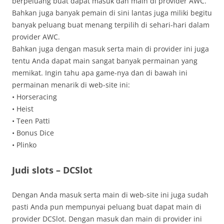
berpeluang buat dapat masuk dan main di provider AWC.
Bahkan juga banyak pemain di sini lantas juga miliki begitu
banyak peluang buat menang terpilih di sehari-hari dalam
provider AWC.
Bahkan juga dengan masuk serta main di provider ini juga
tentu Anda dapat main sangat banyak permainan yang
memikat. Ingin tahu apa game-nya dan di bawah ini
permainan menarik di web-site ini:
• Horseracing
• Heist
• Teen Patti
• Bonus Dice
• Plinko
Judi slots – DCSlot
Dengan Anda masuk serta main di web-site ini juga sudah
pasti Anda pun mempunyai peluang buat dapat main di
provider DCSlot. Dengan masuk dan main di provider ini