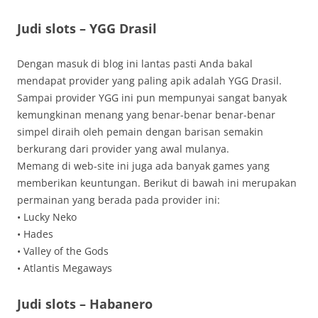
Judi slots – YGG Drasil
Dengan masuk di blog ini lantas pasti Anda bakal
mendapat provider yang paling apik adalah YGG Drasil.
Sampai provider YGG ini pun mempunyai sangat banyak
kemungkinan menang yang benar-benar benar-benar
simpel diraih oleh pemain dengan barisan semakin
berkurang dari provider yang awal mulanya.
Memang di web-site ini juga ada banyak games yang
memberikan keuntungan. Berikut di bawah ini merupakan
permainan yang berada pada provider ini:
• Lucky Neko
• Hades
• Valley of the Gods
• Atlantis Megaways
Judi slots – Habanero