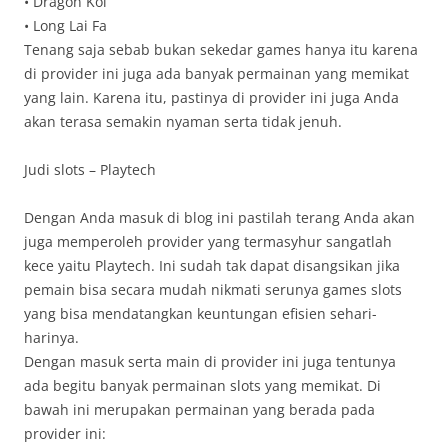
• Dragon Koi
• Long Lai Fa
Tenang saja sebab bukan sekedar games hanya itu karena
di provider ini juga ada banyak permainan yang memikat
yang lain. Karena itu, pastinya di provider ini juga Anda
akan terasa semakin nyaman serta tidak jenuh.
Judi slots – Playtech
Dengan Anda masuk di blog ini pastilah terang Anda akan
juga memperoleh provider yang termasyhur sangatlah
kece yaitu Playtech. Ini sudah tak dapat disangsikan jika
pemain bisa secara mudah nikmati serunya games slots
yang bisa mendatangkan keuntungan efisien sehari-
harinya.
Dengan masuk serta main di provider ini juga tentunya
ada begitu banyak permainan slots yang memikat. Di
bawah ini merupakan permainan yang berada pada
provider ini: