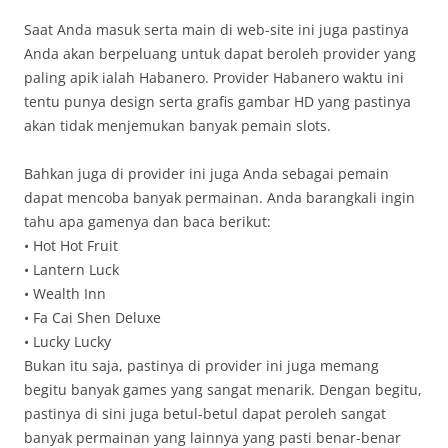
Saat Anda masuk serta main di web-site ini juga pastinya
Anda akan berpeluang untuk dapat beroleh provider yang
paling apik ialah Habanero. Provider Habanero waktu ini
tentu punya design serta grafis gambar HD yang pastinya
akan tidak menjemukan banyak pemain slots.
Bahkan juga di provider ini juga Anda sebagai pemain
dapat mencoba banyak permainan. Anda barangkali ingin
tahu apa gamenya dan baca berikut:
• Hot Hot Fruit
• Lantern Luck
• Wealth Inn
• Fa Cai Shen Deluxe
• Lucky Lucky
Bukan itu saja, pastinya di provider ini juga memang
begitu banyak games yang sangat menarik. Dengan begitu,
pastinya di sini juga betul-betul dapat peroleh sangat
banyak permainan yang lainnya yang pasti benar-benar