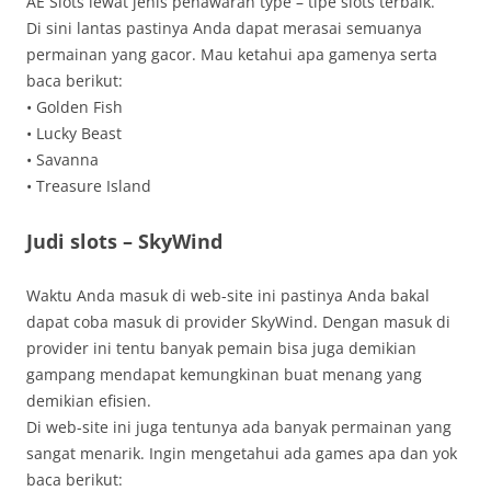
AE Slots lewat jenis penawaran type – tipe slots terbaik.
Di sini lantas pastinya Anda dapat merasai semuanya
permainan yang gacor. Mau ketahui apa gamenya serta
baca berikut:
• Golden Fish
• Lucky Beast
• Savanna
• Treasure Island
Judi slots – SkyWind
Waktu Anda masuk di web-site ini pastinya Anda bakal
dapat coba masuk di provider SkyWind. Dengan masuk di
provider ini tentu banyak pemain bisa juga demikian
gampang mendapat kemungkinan buat menang yang
demikian efisien.
Di web-site ini juga tentunya ada banyak permainan yang
sangat menarik. Ingin mengetahui ada games apa dan yok
baca berikut: