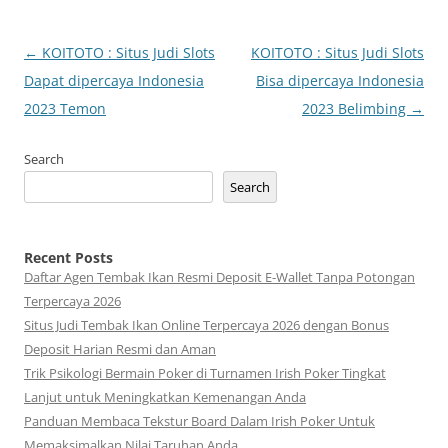
Post
←
KOITOTO : Situs Judi Slots
KOITOTO : Situs Judi Slots
navigation
Dapat dipercaya Indonesia
Bisa dipercaya Indonesia
2023 Temon
2023 Belimbing
→
Search
Search
Recent Posts
Daftar Agen Tembak Ikan Resmi Deposit E-Wallet Tanpa Potongan
Terpercaya 2026
Situs Judi Tembak Ikan Online Terpercaya 2026 dengan Bonus
Deposit Harian Resmi dan Aman
Trik Psikologi Bermain Poker di Turnamen Irish Poker Tingkat
Lanjut untuk Meningkatkan Kemenangan Anda
Panduan Membaca Tekstur Board Dalam Irish Poker Untuk
Memaksimalkan Nilai Taruhan Anda