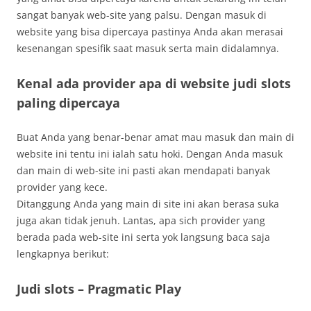
sangat banyak web-site yang palsu. Dengan masuk di
website yang bisa dipercaya pastinya Anda akan merasai
kesenangan spesifik saat masuk serta main didalamnya.
Kenal ada provider apa di website judi slots
paling dipercaya
Buat Anda yang benar-benar amat mau masuk dan main di
website ini tentu ini ialah satu hoki. Dengan Anda masuk
dan main di web-site ini pasti akan mendapati banyak
provider yang kece.
Ditanggung Anda yang main di site ini akan berasa suka
juga akan tidak jenuh. Lantas, apa sich provider yang
berada pada web-site ini serta yok langsung baca saja
lengkapnya berikut:
Judi slots – Pragmatic Play