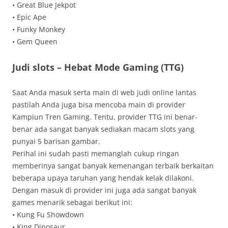
• Great Blue Jekpot
• Epic Ape
• Funky Monkey
• Gem Queen
Judi slots – Hebat Mode Gaming (TTG)
Saat Anda masuk serta main di web judi online lantas
pastilah Anda juga bisa mencoba main di provider
Kampiun Tren Gaming. Tentu, provider TTG ini benar-
benar ada sangat banyak sediakan macam slots yang
punyai 5 barisan gambar.
Perihal ini sudah pasti memanglah cukup ringan
memberinya sangat banyak kemenangan terbaik berkaitan
beberapa upaya taruhan yang hendak kelak dilakoni.
Dengan masuk di provider ini juga ada sangat banyak
games menarik sebagai berikut ini:
• Kung Fu Showdown
• King Dinosaur