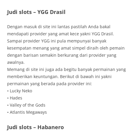
Judi slots – YGG Drasil
Dengan masuk di site ini lantas pastilah Anda bakal
mendapati provider yang amat kece yakni YGG Drasil.
Sampai provider YGG ini pula mempunyai banyak
kesempatan menang yang amat simpel diraih oleh pemain
dengan barisan semakin berkurang dari provider yang
awalnya.
Memang di site ini juga ada begitu banyak permainan yang
memberikan keuntungan. Berikut di bawah ini yakni
permainan yang berada pada provider ini:
• Lucky Neko
• Hades
• Valley of the Gods
• Atlantis Megaways
Judi slots – Habanero