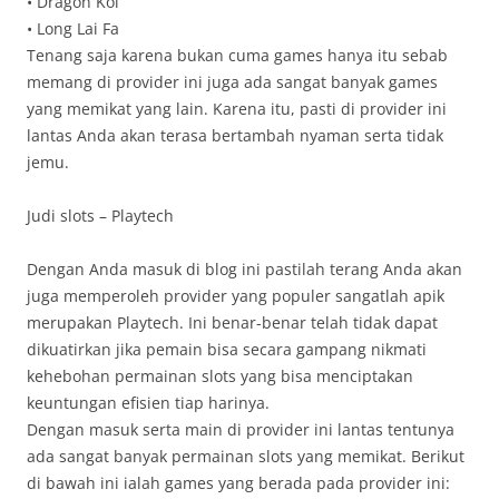
• Dragon Koi
• Long Lai Fa
Tenang saja karena bukan cuma games hanya itu sebab
memang di provider ini juga ada sangat banyak games
yang memikat yang lain. Karena itu, pasti di provider ini
lantas Anda akan terasa bertambah nyaman serta tidak
jemu.
Judi slots – Playtech
Dengan Anda masuk di blog ini pastilah terang Anda akan
juga memperoleh provider yang populer sangatlah apik
merupakan Playtech. Ini benar-benar telah tidak dapat
dikuatirkan jika pemain bisa secara gampang nikmati
kehebohan permainan slots yang bisa menciptakan
keuntungan efisien tiap harinya.
Dengan masuk serta main di provider ini lantas tentunya
ada sangat banyak permainan slots yang memikat. Berikut
di bawah ini ialah games yang berada pada provider ini: