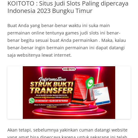
KOITOTO : Situs Judi Slots Paling dipercaya
Indonesia 2023 Bungku Timur
Buat Anda yang benar-benar waktu ini suka main
permainan online tentunya games judi slots ini benar-
benar begitu sesuai buat Anda permainkan . Maka, kalau
benar-benar ingin bermain permainan ini dapat datangi
saja websitenya lewat internet.
Akan tetapi, sebelumnya yakinkan cuman datangi website
yang amat bisa dipercaya karena untuk sekarang ini telah