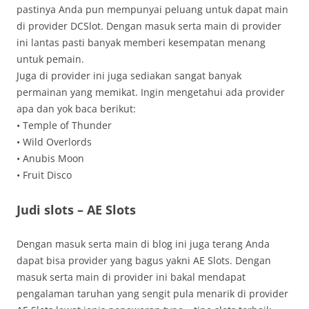
pastinya Anda pun mempunyai peluang untuk dapat main
di provider DCSlot. Dengan masuk serta main di provider
ini lantas pasti banyak memberi kesempatan menang
untuk pemain.
Juga di provider ini juga sediakan sangat banyak
permainan yang memikat. Ingin mengetahui ada provider
apa dan yok baca berikut:
• Temple of Thunder
• Wild Overlords
• Anubis Moon
• Fruit Disco
Judi slots – AE Slots
Dengan masuk serta main di blog ini juga terang Anda
dapat bisa provider yang bagus yakni AE Slots. Dengan
masuk serta main di provider ini bakal mendapat
pengalaman taruhan yang sengit pula menarik di provider