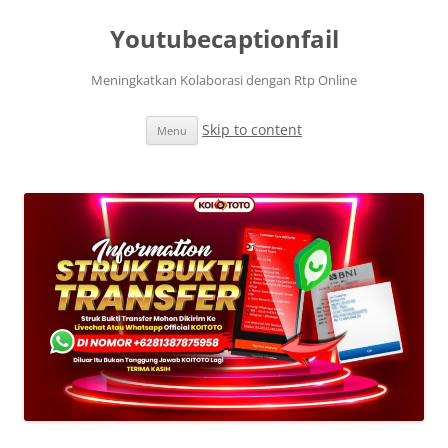
Youtubecaptionfail
Meningkatkan Kolaborasi dengan Rtp Online
Skip to content
Menu