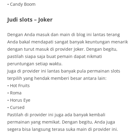
• Candy Boom
Judi slots – Joker
Dengan Anda masuk dan main di blog ini lantas terang
Anda bakal mendapati sangat banyak keuntungan menarik
dengan turut masuk di provider Joker. Dengan begitu,
pastilah siapa saja buat pemain dapat nikmati
peruntungan setiap waktu.
Juga di provider ini lantas banyak pula permainan slots
terpilih yang hendak memberi besar antara lain:
• Hot Fruits
• Roma
• Horus Eye
• Cursed
Pastilah di provider ini juga ada banyak kembali
permainan yang memikat. Dengan begitu, Anda juga
segera bisa langsung terasa suka main di provider ini.