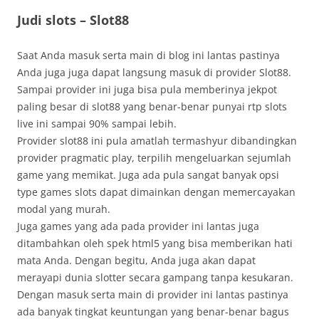
Judi slots – Slot88
Saat Anda masuk serta main di blog ini lantas pastinya
Anda juga juga dapat langsung masuk di provider Slot88.
Sampai provider ini juga bisa pula memberinya jekpot
paling besar di slot88 yang benar-benar punyai rtp slots
live ini sampai 90% sampai lebih.
Provider slot88 ini pula amatlah termashyur dibandingkan
provider pragmatic play, terpilih mengeluarkan sejumlah
game yang memikat. Juga ada pula sangat banyak opsi
type games slots dapat dimainkan dengan memercayakan
modal yang murah.
Juga games yang ada pada provider ini lantas juga
ditambahkan oleh spek html5 yang bisa memberikan hati
mata Anda. Dengan begitu, Anda juga akan dapat
merayapi dunia slotter secara gampang tanpa kesukaran.
Dengan masuk serta main di provider ini lantas pastinya
ada banyak tingkat keuntungan yang benar-benar bagus