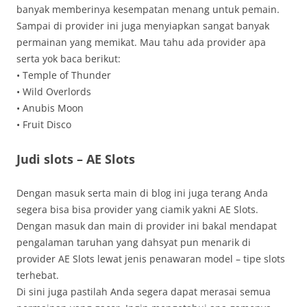
banyak memberinya kesempatan menang untuk pemain.
Sampai di provider ini juga menyiapkan sangat banyak
permainan yang memikat. Mau tahu ada provider apa
serta yok baca berikut:
• Temple of Thunder
• Wild Overlords
• Anubis Moon
• Fruit Disco
Judi slots – AE Slots
Dengan masuk serta main di blog ini juga terang Anda
segera bisa bisa provider yang ciamik yakni AE Slots.
Dengan masuk dan main di provider ini bakal mendapat
pengalaman taruhan yang dahsyat pun menarik di
provider AE Slots lewat jenis penawaran model – tipe slots
terhebat.
Di sini juga pastilah Anda segera dapat merasai semua