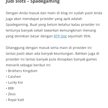
Judi slots – Spadegaming
Dengan Anda masuk dan main di blog ini sudah pasti Anda
juga akan mendapat provider yang apik adalah
Spadegaming. Buat yang belum ketahui kalau provider ini
tentunya banyak sekali tawarkan kemungkinan menang
yang demikian besar dengan
RTP Slot
sejumlah 95%.
Ditanggung dengan masuk serta main di provider ini
lantas pasti akan ada banyak keuntungan. Bahkan juga di
provider ini lantas banyak pula disiapkan banyak games
menarik sebagai berikut ini:
• Brothers Kingdom
• Caishen
• Lucky Koi
• 888
• Zeus
• Royal Katt