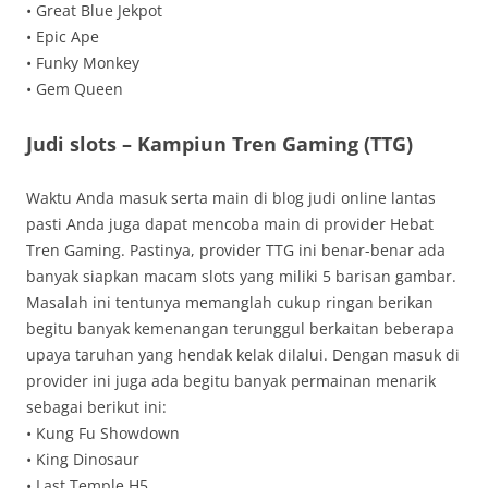
• Great Blue Jekpot
• Epic Ape
• Funky Monkey
• Gem Queen
Judi slots – Kampiun Tren Gaming (TTG)
Waktu Anda masuk serta main di blog judi online lantas
pasti Anda juga dapat mencoba main di provider Hebat
Tren Gaming. Pastinya, provider TTG ini benar-benar ada
banyak siapkan macam slots yang miliki 5 barisan gambar.
Masalah ini tentunya memanglah cukup ringan berikan
begitu banyak kemenangan terunggul berkaitan beberapa
upaya taruhan yang hendak kelak dilalui. Dengan masuk di
provider ini juga ada begitu banyak permainan menarik
sebagai berikut ini:
• Kung Fu Showdown
• King Dinosaur
• Last Temple H5