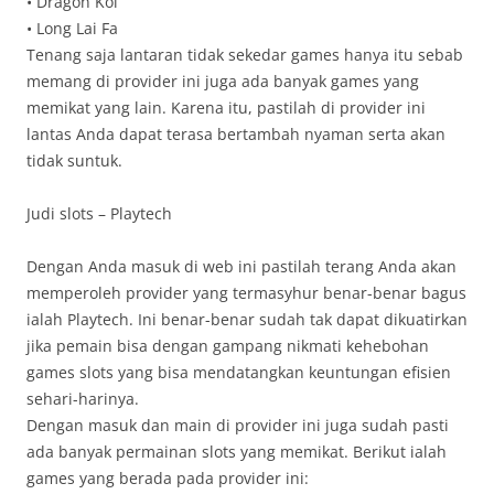
• Dragon Koi
• Long Lai Fa
Tenang saja lantaran tidak sekedar games hanya itu sebab
memang di provider ini juga ada banyak games yang
memikat yang lain. Karena itu, pastilah di provider ini
lantas Anda dapat terasa bertambah nyaman serta akan
tidak suntuk.
Judi slots – Playtech
Dengan Anda masuk di web ini pastilah terang Anda akan
memperoleh provider yang termasyhur benar-benar bagus
ialah Playtech. Ini benar-benar sudah tak dapat dikuatirkan
jika pemain bisa dengan gampang nikmati kehebohan
games slots yang bisa mendatangkan keuntungan efisien
sehari-harinya.
Dengan masuk dan main di provider ini juga sudah pasti
ada banyak permainan slots yang memikat. Berikut ialah
games yang berada pada provider ini: