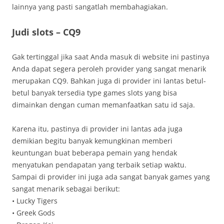
lainnya yang pasti sangatlah membahagiakan.
Judi slots – CQ9
Gak tertinggal jika saat Anda masuk di website ini pastinya
Anda dapat segera peroleh provider yang sangat menarik
merupakan CQ9. Bahkan juga di provider ini lantas betul-
betul banyak tersedia type games slots yang bisa
dimainkan dengan cuman memanfaatkan satu id saja.
Karena itu, pastinya di provider ini lantas ada juga
demikian begitu banyak kemungkinan memberi
keuntungan buat beberapa pemain yang hendak
menyatukan pendapatan yang terbaik setiap waktu.
Sampai di provider ini juga ada sangat banyak games yang
sangat menarik sebagai berikut:
• Lucky Tigers
• Greek Gods