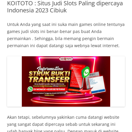
KOITOTO : Situs Judi Slots Paling dipercaya
Indonesia 2023 Cibiuk
Untuk Anda yang saat ini suka main games online tentunya
games judi slots ini benar-benar pas buat Anda
permainkan . Sehingga, bila memang pengin bermain
permainan ini dapat datangi saja webnya lewat internet.
Akan tetapi, sebelumnya yakinkan cuma datangi website
yang sangat dapat dipercaya sebab untuk sekarang ini
udah banyak blog yang palsu. Dengan masuk di website