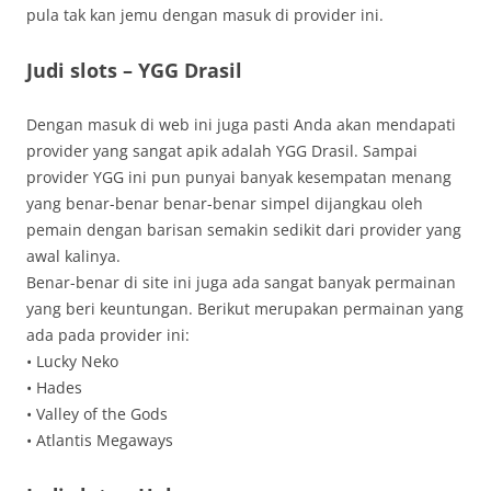
pula tak kan jemu dengan masuk di provider ini.
Judi slots – YGG Drasil
Dengan masuk di web ini juga pasti Anda akan mendapati
provider yang sangat apik adalah YGG Drasil. Sampai
provider YGG ini pun punyai banyak kesempatan menang
yang benar-benar benar-benar simpel dijangkau oleh
pemain dengan barisan semakin sedikit dari provider yang
awal kalinya.
Benar-benar di site ini juga ada sangat banyak permainan
yang beri keuntungan. Berikut merupakan permainan yang
ada pada provider ini:
• Lucky Neko
• Hades
• Valley of the Gods
• Atlantis Megaways