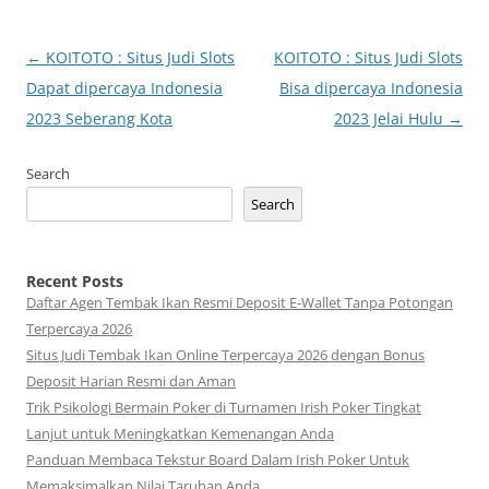
Post
←
KOITOTO : Situs Judi Slots
KOITOTO : Situs Judi Slots
navigation
Dapat dipercaya Indonesia
Bisa dipercaya Indonesia
2023 Seberang Kota
2023 Jelai Hulu
→
Search
Search
Recent Posts
Daftar Agen Tembak Ikan Resmi Deposit E-Wallet Tanpa Potongan
Terpercaya 2026
Situs Judi Tembak Ikan Online Terpercaya 2026 dengan Bonus
Deposit Harian Resmi dan Aman
Trik Psikologi Bermain Poker di Turnamen Irish Poker Tingkat
Lanjut untuk Meningkatkan Kemenangan Anda
Panduan Membaca Tekstur Board Dalam Irish Poker Untuk
Memaksimalkan Nilai Taruhan Anda