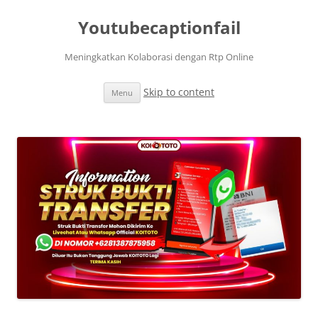
Youtubecaptionfail
Meningkatkan Kolaborasi dengan Rtp Online
Skip to content
Menu