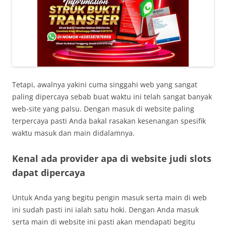
Tetapi, awalnya yakini cuma singgahi web yang sangat
paling dipercaya sebab buat waktu ini telah sangat banyak
web-site yang palsu. Dengan masuk di website paling
terpercaya pasti Anda bakal rasakan kesenangan spesifik
waktu masuk dan main didalamnya.
Kenal ada provider apa di website judi slots
dapat dipercaya
Untuk Anda yang begitu pengin masuk serta main di web
ini sudah pasti ini ialah satu hoki. Dengan Anda masuk
serta main di website ini pasti akan mendapati begitu