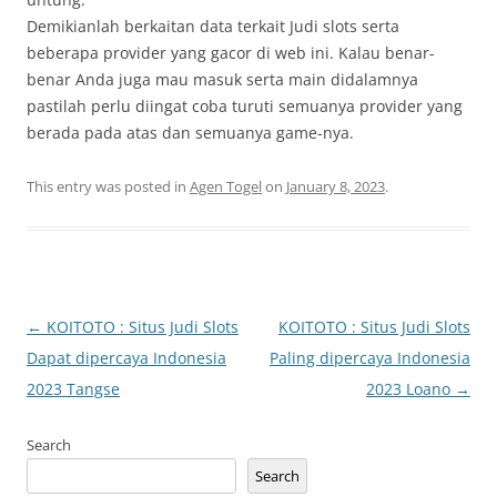
Demikianlah berkaitan data terkait Judi slots serta
beberapa provider yang gacor di web ini. Kalau benar-
benar Anda juga mau masuk serta main didalamnya
pastilah perlu diingat coba turuti semuanya provider yang
berada pada atas dan semuanya game-nya.
This entry was posted in
Agen Togel
on
January 8, 2023
.
Post
←
KOITOTO : Situs Judi Slots
KOITOTO : Situs Judi Slots
navigation
Dapat dipercaya Indonesia
Paling dipercaya Indonesia
2023 Tangse
2023 Loano
→
Search
Search