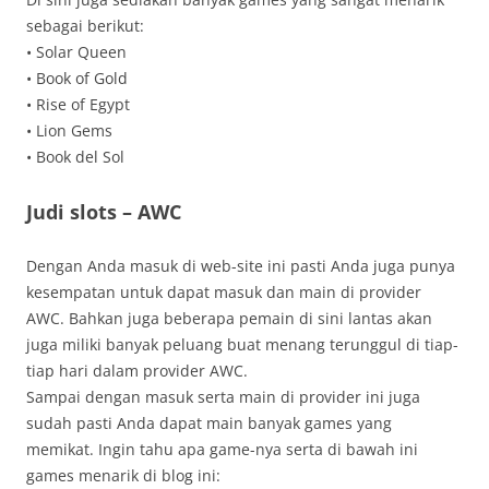
sebagai berikut:
• Solar Queen
• Book of Gold
• Rise of Egypt
• Lion Gems
• Book del Sol
Judi slots – AWC
Dengan Anda masuk di web-site ini pasti Anda juga punya
kesempatan untuk dapat masuk dan main di provider
AWC. Bahkan juga beberapa pemain di sini lantas akan
juga miliki banyak peluang buat menang terunggul di tiap-
tiap hari dalam provider AWC.
Sampai dengan masuk serta main di provider ini juga
sudah pasti Anda dapat main banyak games yang
memikat. Ingin tahu apa game-nya serta di bawah ini
games menarik di blog ini: