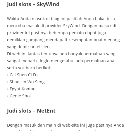
Judi slots – SkyWind
Waktu Anda masuk di blog ini pastilah Anda bakal bisa
mencoba masuk di provider SkyWind. Dengan masuk di
provider ini pastinya beberapa pemain dapat juga
demikian gampang mendapati kesempatan buat menang
yang demikian efisien.
Di web ini lantas tentunya ada banyak permainan yang
sangat menarik. Ingin mengetahui ada permainan apa
serta yok baca berikut:
• Cai Shen Ci Fu
• Shao Lin Wu Seng
• Egypt Kontan
• Genie Shot
Judi slots – NetEnt
Dengan masuk dan main di web-site ini juga pastinya Anda