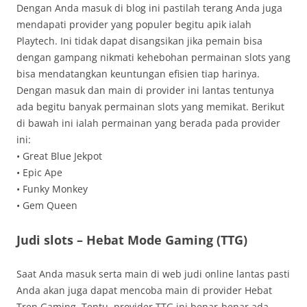
Dengan Anda masuk di blog ini pastilah terang Anda juga
mendapati provider yang populer begitu apik ialah
Playtech. Ini tidak dapat disangsikan jika pemain bisa
dengan gampang nikmati kehebohan permainan slots yang
bisa mendatangkan keuntungan efisien tiap harinya.
Dengan masuk dan main di provider ini lantas tentunya
ada begitu banyak permainan slots yang memikat. Berikut
di bawah ini ialah permainan yang berada pada provider
ini:
• Great Blue Jekpot
• Epic Ape
• Funky Monkey
• Gem Queen
Judi slots – Hebat Mode Gaming (TTG)
Saat Anda masuk serta main di web judi online lantas pasti
Anda akan juga dapat mencoba main di provider Hebat
Tren Gaming. Tentu, provider TTG ini benar-benar ada