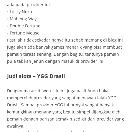
ada pada provider ini:
• Lucky Neko
• Mahjong Ways
• Double Fortune
• Fortune Mouse
Pastilah tidak sekedar hanya itu sebab memang di blog ini
juga akan ada banyak games menarik yang bisa membuat
pemain terasa senang. Dengan begitu, tentunya pemain
pula tak kan jenuh dengan masuk di provider ini.
Judi slots – YGG Drasil
Dengan masuk di web-site ini juga pasti Anda bakal
memperoleh provider yang sangat menawan ialah YGG
Drasil. Sampai provider YGG ini punyai sangat banyak
kemungkinan menang yang begitu simpel dijangkau oleh
pemain dengan barisan semakin sedikit dari provider yang
awalnya.