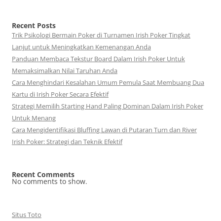
Recent Posts
Trik Psikologi Bermain Poker di Turnamen Irish Poker Tingkat
Lanjut untuk Meningkatkan Kemenangan Anda
Panduan Membaca Tekstur Board Dalam Irish Poker Untuk
Memaksimalkan Nilai Taruhan Anda
Cara Menghindari Kesalahan Umum Pemula Saat Membuang Dua
Kartu di Irish Poker Secara Efektif
Strategi Memilih Starting Hand Paling Dominan Dalam Irish Poker
Untuk Menang
Cara Mengidentifikasi Bluffing Lawan di Putaran Turn dan River
Irish Poker: Strategi dan Teknik Efektif
Recent Comments
No comments to show.
Situs Toto