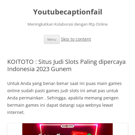
Youtubecaptionfail
Meningkatkan Kolaborasi dengan Rtp Online
Skip to content
Menu
KOITOTO : Situs Judi Slots Paling dipercaya
Indonesia 2023 Gunem
Untuk Anda yang benar-benar saat ini puas main games
online sudah pasti games judi slots ini amat pas untuk
Anda permainkan . Sehingga, apabila memang pengen
bermain games ini dapat datangi saja webnya lewat
internet.