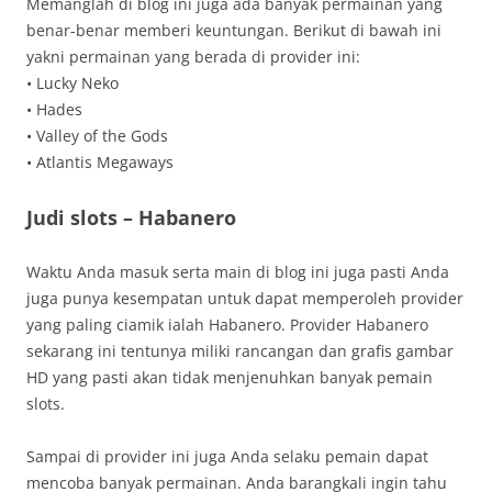
Memanglah di blog ini juga ada banyak permainan yang
benar-benar memberi keuntungan. Berikut di bawah ini
yakni permainan yang berada di provider ini:
• Lucky Neko
• Hades
• Valley of the Gods
• Atlantis Megaways
Judi slots – Habanero
Waktu Anda masuk serta main di blog ini juga pasti Anda
juga punya kesempatan untuk dapat memperoleh provider
yang paling ciamik ialah Habanero. Provider Habanero
sekarang ini tentunya miliki rancangan dan grafis gambar
HD yang pasti akan tidak menjenuhkan banyak pemain
slots.
Sampai di provider ini juga Anda selaku pemain dapat
mencoba banyak permainan. Anda barangkali ingin tahu