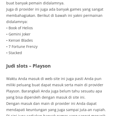
buat banyak pemain didalamnya.
Juga di provider ini juga ada banyak games yang sangat
membahagiakan. Berikut di bawah ini yakni permainan
didalamnya:
• Book of Helios
• Gemini Joker
• Kensei Blades
• 7 Fortune Frenzy
• Stacked
Judi slots – Playson
Waktu Anda masuk di web-site ini juga pasti Anda pun
miliki peluang buat dapat masuk serta main di provider
Playson. Barangkali Anda juga belum tahu sesuatu apa
yang bisa diperoleh dengan masuk di site ini.
Dengan masuk dan main di provider ini Anda dapat
mendapati keuntungan yang juga sampai juta-an rupiah.
Di sini juga sediakan banyak games yang sangat menarik