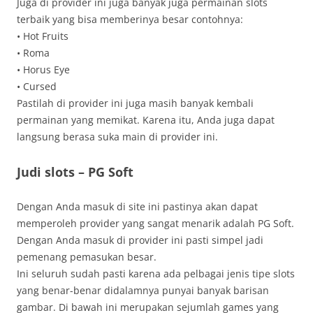
Juga di provider ini juga banyak juga permainan slots
terbaik yang bisa memberinya besar contohnya:
• Hot Fruits
• Roma
• Horus Eye
• Cursed
Pastilah di provider ini juga masih banyak kembali
permainan yang memikat. Karena itu, Anda juga dapat
langsung berasa suka main di provider ini.
Judi slots – PG Soft
Dengan Anda masuk di site ini pastinya akan dapat
memperoleh provider yang sangat menarik adalah PG Soft.
Dengan Anda masuk di provider ini pasti simpel jadi
pemenang pemasukan besar.
Ini seluruh sudah pasti karena ada pelbagai jenis tipe slots
yang benar-benar didalamnya punyai banyak barisan
gambar. Di bawah ini merupakan sejumlah games yang