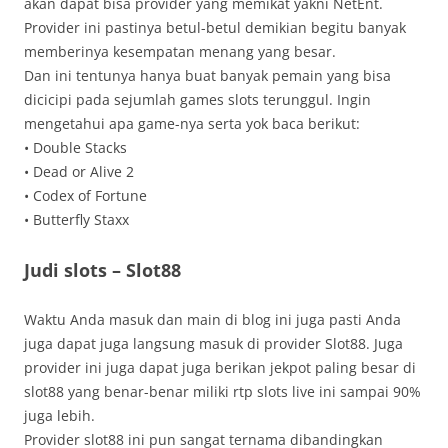
akan dapat bisa provider yang memikat yakni NetEnt.
Provider ini pastinya betul-betul demikian begitu banyak
memberinya kesempatan menang yang besar.
Dan ini tentunya hanya buat banyak pemain yang bisa
dicicipi pada sejumlah games slots terunggul. Ingin
mengetahui apa game-nya serta yok baca berikut:
• Double Stacks
• Dead or Alive 2
• Codex of Fortune
• Butterfly Staxx
Judi slots – Slot88
Waktu Anda masuk dan main di blog ini juga pasti Anda
juga dapat juga langsung masuk di provider Slot88. Juga
provider ini juga dapat juga berikan jekpot paling besar di
slot88 yang benar-benar miliki rtp slots live ini sampai 90%
juga lebih.
Provider slot88 ini pun sangat ternama dibandingkan