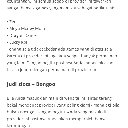
keuntungan. Ini semua sebab di provider ini tawarkan
sangat banyak games yang memikat sebagai berikut ini:
• Zeus
• Mega Money Multi
• Dragon Dance
• Lucky Koi
Tenang saja tidak sekedar ada games yang di atas saja
karena di provider ini juga ada sangat banyak permainan
yang lain. Dengan begitu pastinya Anda lantas tak akan
terasa jenuh dengan permainan di provider ini.
Judi slots – Bongoo
Bila Anda masuk dan main di website ini lantas terang
bakal mendapat provider yang paling ciamik manalagi bila
bukan Boongo. Dengan begitu, Anda yang masuk di
provider ini pastinya Anda akan memperoleh banyak
keuntungan.