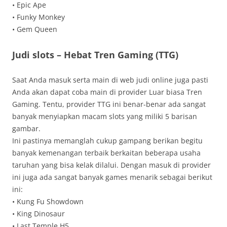
• Epic Ape
• Funky Monkey
• Gem Queen
Judi slots – Hebat Tren Gaming (TTG)
Saat Anda masuk serta main di web judi online juga pasti
Anda akan dapat coba main di provider Luar biasa Tren
Gaming. Tentu, provider TTG ini benar-benar ada sangat
banyak menyiapkan macam slots yang miliki 5 barisan
gambar.
Ini pastinya memanglah cukup gampang berikan begitu
banyak kemenangan terbaik berkaitan beberapa usaha
taruhan yang bisa kelak dilalui. Dengan masuk di provider
ini juga ada sangat banyak games menarik sebagai berikut
ini:
• Kung Fu Showdown
• King Dinosaur
• Last Temple H5