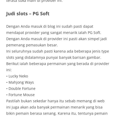
terasa suka main di provider ini.
Judi slots – PG Soft
Dengan Anda masuk di blog ini sudah pasti dapat
mendapat provider yang sangat menarik ialah PG Soft.
Dengan Anda masuk di provider ini pasti akan simpel jadi
pemenang pemasukan besar.
Ini seluruhnya sudah pasti karena ada beberapa jenis type
slots yang didalamnya punyai banyak barisan gambar.
Berikut ialah beberapa permainan yang berada di provider
ini:
• Lucky Neko
• Mahjong Ways
• Double Fortune
• Fortune Mouse
Pastilah bukan sekedar hanya itu sebab memang di web
ini juga akan ada banyak permainan menarik yang bisa
bikin pemain berasa senang. Karena itu, tentunya pemain