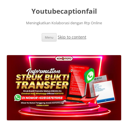
Youtubecaptionfail
Meningkatkan Kolaborasi dengan Rtp Online
Skip to content
Menu