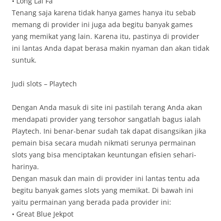
• Long Lai Fa
Tenang saja karena tidak hanya games hanya itu sebab
memang di provider ini juga ada begitu banyak games
yang memikat yang lain. Karena itu, pastinya di provider
ini lantas Anda dapat berasa makin nyaman dan akan tidak
suntuk.
Judi slots – Playtech
Dengan Anda masuk di site ini pastilah terang Anda akan
mendapati provider yang tersohor sangatlah bagus ialah
Playtech. Ini benar-benar sudah tak dapat disangsikan jika
pemain bisa secara mudah nikmati serunya permainan
slots yang bisa menciptakan keuntungan efisien sehari-
harinya.
Dengan masuk dan main di provider ini lantas tentu ada
begitu banyak games slots yang memikat. Di bawah ini
yaitu permainan yang berada pada provider ini:
• Great Blue Jekpot