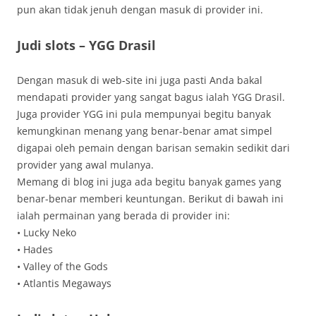
pun akan tidak jenuh dengan masuk di provider ini.
Judi slots – YGG Drasil
Dengan masuk di web-site ini juga pasti Anda bakal
mendapati provider yang sangat bagus ialah YGG Drasil.
Juga provider YGG ini pula mempunyai begitu banyak
kemungkinan menang yang benar-benar amat simpel
digapai oleh pemain dengan barisan semakin sedikit dari
provider yang awal mulanya.
Memang di blog ini juga ada begitu banyak games yang
benar-benar memberi keuntungan. Berikut di bawah ini
ialah permainan yang berada di provider ini:
• Lucky Neko
• Hades
• Valley of the Gods
• Atlantis Megaways