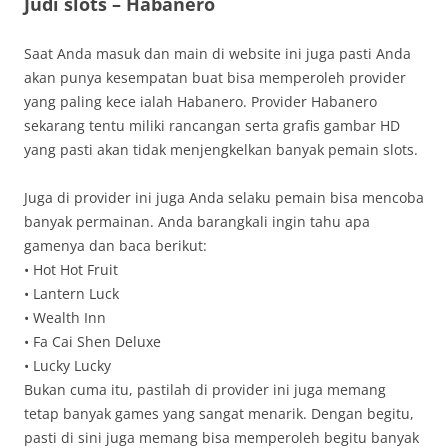
Judi slots – Habanero
Saat Anda masuk dan main di website ini juga pasti Anda
akan punya kesempatan buat bisa memperoleh provider
yang paling kece ialah Habanero. Provider Habanero
sekarang tentu miliki rancangan serta grafis gambar HD
yang pasti akan tidak menjengkelkan banyak pemain slots.
Juga di provider ini juga Anda selaku pemain bisa mencoba
banyak permainan. Anda barangkali ingin tahu apa
gamenya dan baca berikut:
• Hot Hot Fruit
• Lantern Luck
• Wealth Inn
• Fa Cai Shen Deluxe
• Lucky Lucky
Bukan cuma itu, pastilah di provider ini juga memang
tetap banyak games yang sangat menarik. Dengan begitu,
pasti di sini juga memang bisa memperoleh begitu banyak