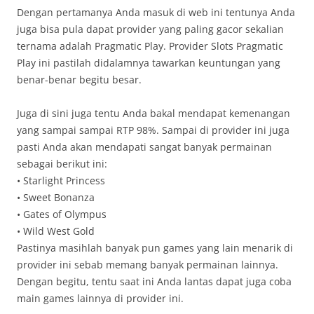
Dengan pertamanya Anda masuk di web ini tentunya Anda
juga bisa pula dapat provider yang paling gacor sekalian
ternama adalah Pragmatic Play. Provider Slots Pragmatic
Play ini pastilah didalamnya tawarkan keuntungan yang
benar-benar begitu besar.
Juga di sini juga tentu Anda bakal mendapat kemenangan
yang sampai sampai RTP 98%. Sampai di provider ini juga
pasti Anda akan mendapati sangat banyak permainan
sebagai berikut ini:
• Starlight Princess
• Sweet Bonanza
• Gates of Olympus
• Wild West Gold
Pastinya masihlah banyak pun games yang lain menarik di
provider ini sebab memang banyak permainan lainnya.
Dengan begitu, tentu saat ini Anda lantas dapat juga coba
main games lainnya di provider ini.