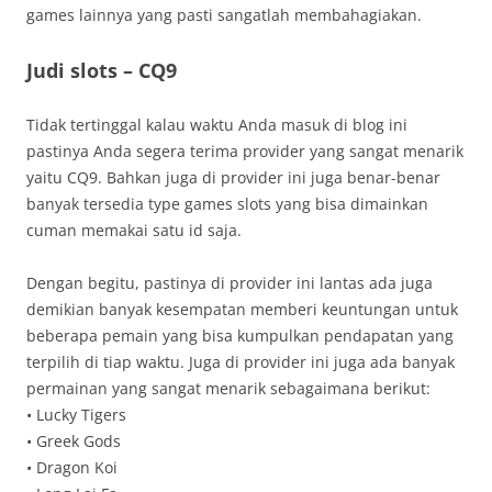
games lainnya yang pasti sangatlah membahagiakan.
Judi slots – CQ9
Tidak tertinggal kalau waktu Anda masuk di blog ini
pastinya Anda segera terima provider yang sangat menarik
yaitu CQ9. Bahkan juga di provider ini juga benar-benar
banyak tersedia type games slots yang bisa dimainkan
cuman memakai satu id saja.
Dengan begitu, pastinya di provider ini lantas ada juga
demikian banyak kesempatan memberi keuntungan untuk
beberapa pemain yang bisa kumpulkan pendapatan yang
terpilih di tiap waktu. Juga di provider ini juga ada banyak
permainan yang sangat menarik sebagaimana berikut:
• Lucky Tigers
• Greek Gods
• Dragon Koi