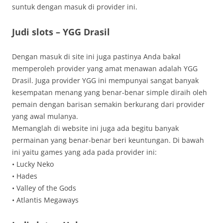
suntuk dengan masuk di provider ini.
Judi slots – YGG Drasil
Dengan masuk di site ini juga pastinya Anda bakal
memperoleh provider yang amat menawan adalah YGG
Drasil. Juga provider YGG ini mempunyai sangat banyak
kesempatan menang yang benar-benar simple diraih oleh
pemain dengan barisan semakin berkurang dari provider
yang awal mulanya.
Memanglah di website ini juga ada begitu banyak
permainan yang benar-benar beri keuntungan. Di bawah
ini yaitu games yang ada pada provider ini:
• Lucky Neko
• Hades
• Valley of the Gods
• Atlantis Megaways