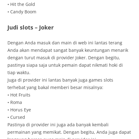
• Hit the Gold
• Candy Boom
Judi slots – Joker
Dengan Anda masuk dan main di web ini lantas terang
Anda akan mendapat sangat banyak keuntungan menarik
dengan turut masuk di provider Joker. Dengan begitu,
pastinya siapa saja untuk pemain dapat nikmati hoki di
tiap waktu.
Juga di provider ini lantas banyak juga games slots
terhebat yang bakal memberi besar misalnya:
• Hot Fruits
• Roma
• Horus Eye
• Cursed
Pastinya di provider ini juga ada banyak kembali
permainan yang memikat. Dengan begitu, Anda juga dapat