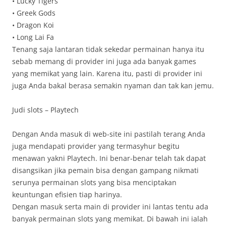
• Lucky Tigers
• Greek Gods
• Dragon Koi
• Long Lai Fa
Tenang saja lantaran tidak sekedar permainan hanya itu
sebab memang di provider ini juga ada banyak games
yang memikat yang lain. Karena itu, pasti di provider ini
juga Anda bakal berasa semakin nyaman dan tak kan jemu.
Judi slots – Playtech
Dengan Anda masuk di web-site ini pastilah terang Anda
juga mendapati provider yang termasyhur begitu
menawan yakni Playtech. Ini benar-benar telah tak dapat
disangsikan jika pemain bisa dengan gampang nikmati
serunya permainan slots yang bisa menciptakan
keuntungan efisien tiap harinya.
Dengan masuk serta main di provider ini lantas tentu ada
banyak permainan slots yang memikat. Di bawah ini ialah