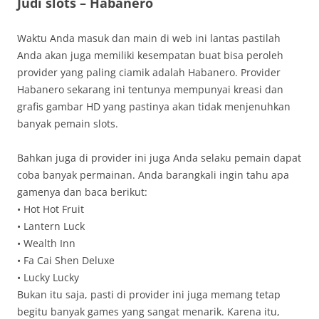
Judi slots – Habanero
Waktu Anda masuk dan main di web ini lantas pastilah
Anda akan juga memiliki kesempatan buat bisa peroleh
provider yang paling ciamik adalah Habanero. Provider
Habanero sekarang ini tentunya mempunyai kreasi dan
grafis gambar HD yang pastinya akan tidak menjenuhkan
banyak pemain slots.
Bahkan juga di provider ini juga Anda selaku pemain dapat
coba banyak permainan. Anda barangkali ingin tahu apa
gamenya dan baca berikut:
• Hot Hot Fruit
• Lantern Luck
• Wealth Inn
• Fa Cai Shen Deluxe
• Lucky Lucky
Bukan itu saja, pasti di provider ini juga memang tetap
begitu banyak games yang sangat menarik. Karena itu,