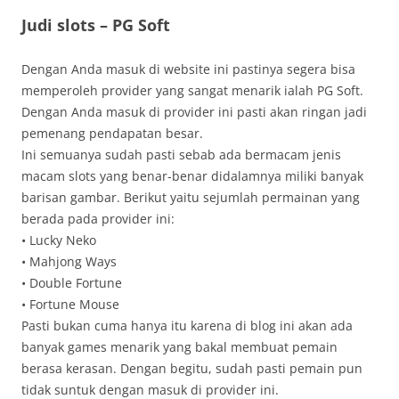
Judi slots – PG Soft
Dengan Anda masuk di website ini pastinya segera bisa
memperoleh provider yang sangat menarik ialah PG Soft.
Dengan Anda masuk di provider ini pasti akan ringan jadi
pemenang pendapatan besar.
Ini semuanya sudah pasti sebab ada bermacam jenis
macam slots yang benar-benar didalamnya miliki banyak
barisan gambar. Berikut yaitu sejumlah permainan yang
berada pada provider ini:
• Lucky Neko
• Mahjong Ways
• Double Fortune
• Fortune Mouse
Pasti bukan cuma hanya itu karena di blog ini akan ada
banyak games menarik yang bakal membuat pemain
berasa kerasan. Dengan begitu, sudah pasti pemain pun
tidak suntuk dengan masuk di provider ini.