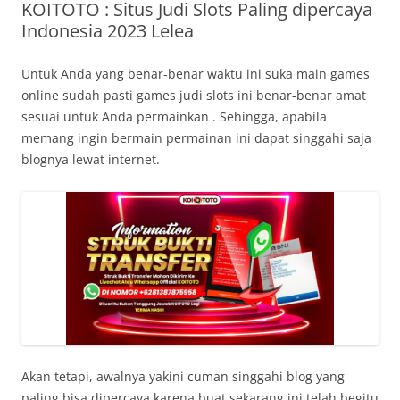
KOITOTO : Situs Judi Slots Paling dipercaya
Indonesia 2023 Lelea
Untuk Anda yang benar-benar waktu ini suka main games
online sudah pasti games judi slots ini benar-benar amat
sesuai untuk Anda permainkan . Sehingga, apabila
memang ingin bermain permainan ini dapat singgahi saja
blognya lewat internet.
Akan tetapi, awalnya yakini cuman singgahi blog yang
paling bisa dipercaya karena buat sekarang ini telah begitu