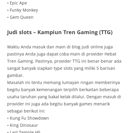
• Epic Ape
• Funky Monkey
• Gem Queen
Judi slots – Kampiun Tren Gaming (TTG)
Waktu Anda masuk dan main di blog judi online juga
pastinya Anda juga dapat coba main di provider Hebat
Tren Gaming. Pastinya, provider TTG ini benar-benar ada
sangat banyak siapkan type slots yang miliki 5 barisan
gambar.
Masalah ini tentu memang lumayan ringan memberinya
begitu banyak kemenangan terpilih berkaitan beberapa
usaha taruhan yang bakal kelak dilalui. Dengan masuk di
provider ini juga ada begitu banyak games menarik
sebagai berikut ini:
• Kung Fu Showdown
• King Dinosaur
• Last Temple H5