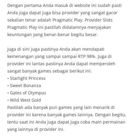
Dengan pertama Anda masuk di website ini sudah pasti
Anda juga dapat juga bisa provider yang sangat gacor
sekalian tenar adalah Pragmatic Play. Provider Slots
Pragmatic Play ini pastilah didalamnya menjajakan
keuntungan yang benar-benar begitu besar.
Juga di sini juga pastinya Anda akan mendapati
kemenangan yang sampai sampai RTP 98%. Juga di
provider ini lantas pastinya Anda dapat memperoleh
sangat banyak games sebagai berikut ini:
• Starlight Princess
• Sweet Bonanza
• Gates of Olympus
• Wild West Gold
Pastilah ada banyak pun games yang lain menarik di
provider ini karena banyak games lainnya. Dengan begitu,
tentu saat ini Anda juga dapat juga coba main permainan
yang lainnya di provider ini.