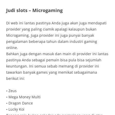
Judi slots – Microgaming
Di web ini lantas pastinya Anda juga akan juga mendapati
provider yang paling ciamik apalagi kalaupun bukan
Microgaming. Juga provider ini juga punyai banyak
pengalaman beberapa tahun dalam industri gaming
online.
Bahkan juga dengan masuk dan main di provider ini lantas
pastinya Anda sebagai pemain bisa pula bisa sejumlah
keuntungan. Ini semua sebab memang di provider ini
tawarkan banyak games yang memikat sebagaimana
berikut ini:
• Zeus
• Mega Money Multi
• Dragon Dance
• Lucky Koi