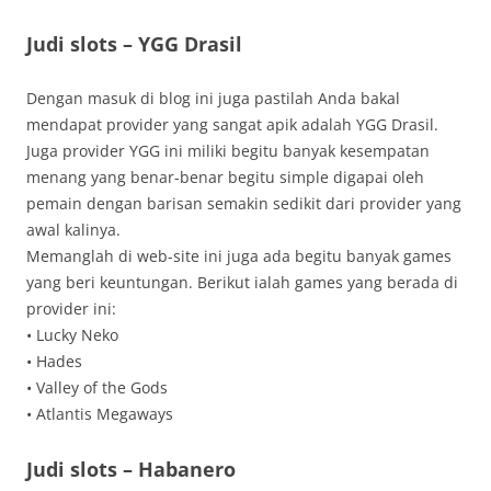
Judi slots – YGG Drasil
Dengan masuk di blog ini juga pastilah Anda bakal
mendapat provider yang sangat apik adalah YGG Drasil.
Juga provider YGG ini miliki begitu banyak kesempatan
menang yang benar-benar begitu simple digapai oleh
pemain dengan barisan semakin sedikit dari provider yang
awal kalinya.
Memanglah di web-site ini juga ada begitu banyak games
yang beri keuntungan. Berikut ialah games yang berada di
provider ini:
• Lucky Neko
• Hades
• Valley of the Gods
• Atlantis Megaways
Judi slots – Habanero