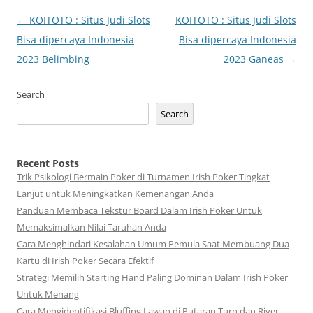
Post
←
KOITOTO : Situs Judi Slots
KOITOTO : Situs Judi Slots
navigation
Bisa dipercaya Indonesia
Bisa dipercaya Indonesia
2023 Belimbing
2023 Ganeas
→
Search
Search
Recent Posts
Trik Psikologi Bermain Poker di Turnamen Irish Poker Tingkat
Lanjut untuk Meningkatkan Kemenangan Anda
Panduan Membaca Tekstur Board Dalam Irish Poker Untuk
Memaksimalkan Nilai Taruhan Anda
Cara Menghindari Kesalahan Umum Pemula Saat Membuang Dua
Kartu di Irish Poker Secara Efektif
Strategi Memilih Starting Hand Paling Dominan Dalam Irish Poker
Untuk Menang
Cara Mengidentifikasi Bluffing Lawan di Putaran Turn dan River