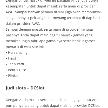
Dengan Anda masuk di web ini pastilah Anda juga punya
kesempatan untuk dapat masuk serta main di provider
AWC. Sampai banyak pemain di sini juga akan mempunyai
sangat banyak peluang buat menang terhebat di tiap hari
dalam provider AWC.
Sampai dengan masuk serta main di provider ini juga
pastinya Anda dapat main begitu banyak games yang
memikat. Ingin tahu apa game-nya serta berikut games
menarik di web-site ini:
• Horseracing
• Heist
• Teen Patti
• Bonus Dice
• Plinko
Judi slots – DCSlot
Dengan Anda masuk serta main di site ini juga tentu Anda
pun punyai peluang untuk dapat main di provider DCSlot.