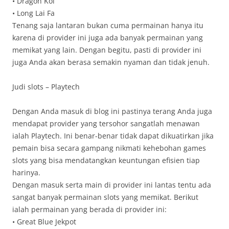
• Dragon Koi
• Long Lai Fa
Tenang saja lantaran bukan cuma permainan hanya itu
karena di provider ini juga ada banyak permainan yang
memikat yang lain. Dengan begitu, pasti di provider ini
juga Anda akan berasa semakin nyaman dan tidak jenuh.
Judi slots – Playtech
Dengan Anda masuk di blog ini pastinya terang Anda juga
mendapat provider yang tersohor sangatlah menawan
ialah Playtech. Ini benar-benar tidak dapat dikuatirkan jika
pemain bisa secara gampang nikmati kehebohan games
slots yang bisa mendatangkan keuntungan efisien tiap
harinya.
Dengan masuk serta main di provider ini lantas tentu ada
sangat banyak permainan slots yang memikat. Berikut
ialah permainan yang berada di provider ini:
• Great Blue Jekpot