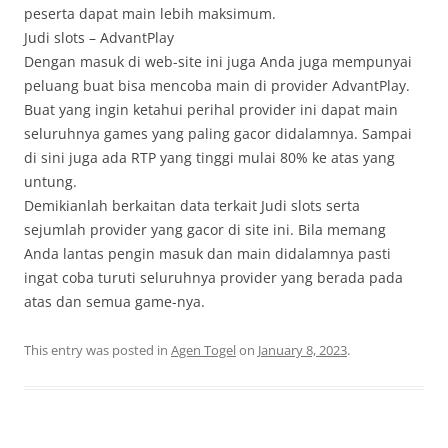
peserta dapat main lebih maksimum.
Judi slots – AdvantPlay
Dengan masuk di web-site ini juga Anda juga mempunyai
peluang buat bisa mencoba main di provider AdvantPlay.
Buat yang ingin ketahui perihal provider ini dapat main
seluruhnya games yang paling gacor didalamnya. Sampai
di sini juga ada RTP yang tinggi mulai 80% ke atas yang
untung.
Demikianlah berkaitan data terkait Judi slots serta
sejumlah provider yang gacor di site ini. Bila memang
Anda lantas pengin masuk dan main didalamnya pasti
ingat coba turuti seluruhnya provider yang berada pada
atas dan semua game-nya.
This entry was posted in
Agen Togel
on
January 8, 2023
.