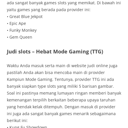
ada sangat banyak games slots yang memikat. Di bawah ini
yaitu games yang berada pada provider ini:
• Great Blue Jekpot
• Epic Ape
• Funky Monkey
• Gem Queen
Judi slots – Hebat Mode Gaming (TTG)
Waktu Anda masuk serta main di website judi online juga
pastilah Anda akan bisa mencoba main di provider
Kampiun Mode Gaming. Tentunya, provider TTG ini ada
banyak siapkan type slots yang miliki 5 barisan gambar.
Soal ini pastinya memang lumayan ringan memberi banyak
kemenangan terpilih berkaitan beberapa upaya taruhan
yang hendak kelak ditempuh. Dengan masuk di provider
ini juga ada sangat banyak games menarik sebagaimana
berikut ini:
• Kung Fu Showdown