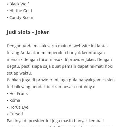
• Black Wolf
• Hit the Gold
• Candy Boom
Judi slots – Joker
Dengan Anda masuk serta main di web-site ini lantas
terang Anda akan memperoleh banyak keuntungan
menarik dengan turut masuk di provider Joker. Dengan
begitu, pasti siapa saja buat pemain dapat nikmati hoki
setiap waktu.
Bahkan juga di provider ini juga pula banyak games slots
terbaik yang hendak berikan besar contohnya:
• Hot Fruits
• Roma
• Horus Eye
• Cursed
Pastinya di provider ini juga masih banyak kembali