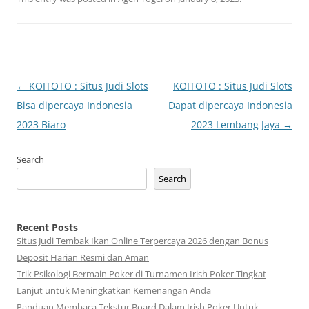
Post
←
KOITOTO : Situs Judi Slots
KOITOTO : Situs Judi Slots
navigation
Bisa dipercaya Indonesia
Dapat dipercaya Indonesia
2023 Biaro
2023 Lembang Jaya
→
Search
Search
Recent Posts
Situs Judi Tembak Ikan Online Terpercaya 2026 dengan Bonus
Deposit Harian Resmi dan Aman
Trik Psikologi Bermain Poker di Turnamen Irish Poker Tingkat
Lanjut untuk Meningkatkan Kemenangan Anda
Panduan Membaca Tekstur Board Dalam Irish Poker Untuk