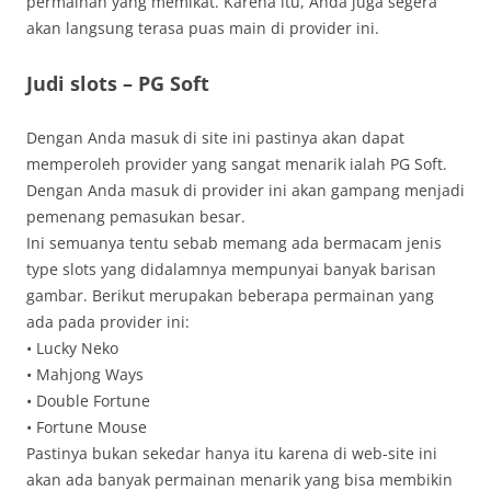
permainan yang memikat. Karena itu, Anda juga segera
akan langsung terasa puas main di provider ini.
Judi slots – PG Soft
Dengan Anda masuk di site ini pastinya akan dapat
memperoleh provider yang sangat menarik ialah PG Soft.
Dengan Anda masuk di provider ini akan gampang menjadi
pemenang pemasukan besar.
Ini semuanya tentu sebab memang ada bermacam jenis
type slots yang didalamnya mempunyai banyak barisan
gambar. Berikut merupakan beberapa permainan yang
ada pada provider ini:
• Lucky Neko
• Mahjong Ways
• Double Fortune
• Fortune Mouse
Pastinya bukan sekedar hanya itu karena di web-site ini
akan ada banyak permainan menarik yang bisa membikin