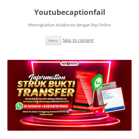
Youtubecaptionfail
Meningkatkan Kolaborasi dengan Rtp Online
Skip to content
Menu