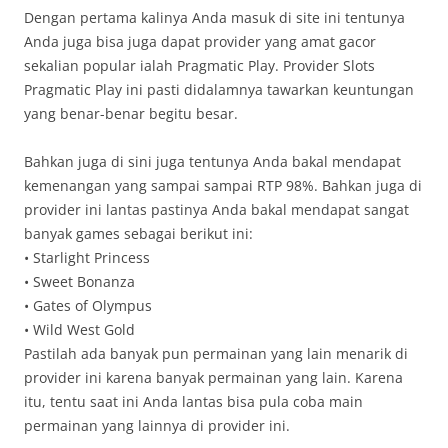
Dengan pertama kalinya Anda masuk di site ini tentunya
Anda juga bisa juga dapat provider yang amat gacor
sekalian popular ialah Pragmatic Play. Provider Slots
Pragmatic Play ini pasti didalamnya tawarkan keuntungan
yang benar-benar begitu besar.
Bahkan juga di sini juga tentunya Anda bakal mendapat
kemenangan yang sampai sampai RTP 98%. Bahkan juga di
provider ini lantas pastinya Anda bakal mendapat sangat
banyak games sebagai berikut ini:
• Starlight Princess
• Sweet Bonanza
• Gates of Olympus
• Wild West Gold
Pastilah ada banyak pun permainan yang lain menarik di
provider ini karena banyak permainan yang lain. Karena
itu, tentu saat ini Anda lantas bisa pula coba main
permainan yang lainnya di provider ini.