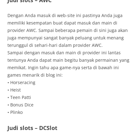
Judi slots – AWC
Dengan Anda masuk di web-site ini pastinya Anda juga
memiliki kesempatan buat dapat masuk dan main di
provider AWC. Sampai beberapa pemain di sini juga akan
juga mempunyai sangat banyak peluang untuk menang
terunggul di sehari-hari dalam provider AWC.
Sampai dengan masuk dan main di provider ini lantas
tentunya Anda dapat main begitu banyak permainan yang
memikat. Ingin tahu apa game-nya serta di bawah ini
games menarik di blog ini:
• Horseracing
• Heist
• Teen Patti
• Bonus Dice
• Plinko
Judi slots – DCSlot