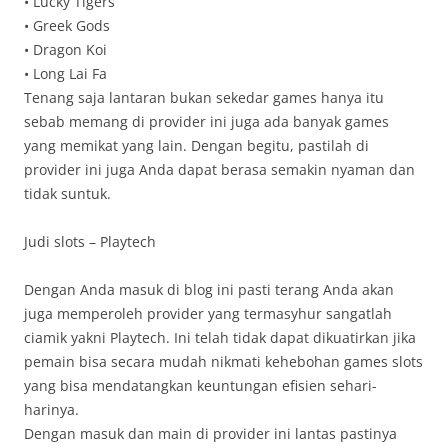
• Lucky Tigers
• Greek Gods
• Dragon Koi
• Long Lai Fa
Tenang saja lantaran bukan sekedar games hanya itu
sebab memang di provider ini juga ada banyak games
yang memikat yang lain. Dengan begitu, pastilah di
provider ini juga Anda dapat berasa semakin nyaman dan
tidak suntuk.
Judi slots – Playtech
Dengan Anda masuk di blog ini pasti terang Anda akan
juga memperoleh provider yang termasyhur sangatlah
ciamik yakni Playtech. Ini telah tidak dapat dikuatirkan jika
pemain bisa secara mudah nikmati kehebohan games slots
yang bisa mendatangkan keuntungan efisien sehari-
harinya.
Dengan masuk dan main di provider ini lantas pastinya