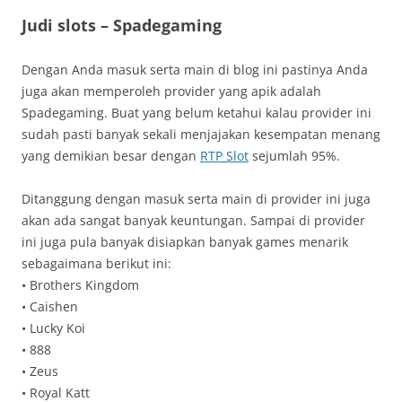
Judi slots – Spadegaming
Dengan Anda masuk serta main di blog ini pastinya Anda
juga akan memperoleh provider yang apik adalah
Spadegaming. Buat yang belum ketahui kalau provider ini
sudah pasti banyak sekali menjajakan kesempatan menang
yang demikian besar dengan
RTP Slot
sejumlah 95%.
Ditanggung dengan masuk serta main di provider ini juga
akan ada sangat banyak keuntungan. Sampai di provider
ini juga pula banyak disiapkan banyak games menarik
sebagaimana berikut ini:
• Brothers Kingdom
• Caishen
• Lucky Koi
• 888
• Zeus
• Royal Katt