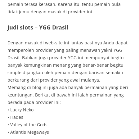
pemain terasa kerasan. Karena itu, tentu pemain pula
tidak jemu dengan masuk di provider ini.
Judi slots – YGG Drasil
Dengan masuk di web-site ini lantas pastinya Anda dapat
memperoleh provider yang paling menawan yakni YGG
Drasil. Bahkan juga provider YGG ini mempunyai begitu
banyak kemungkinan menang yang benar-benar begitu
simple dijangkau oleh pemain dengan barisan semakin
berkurang dari provider yang awal mulanya.
Memang di blog ini juga ada banyak permainan yang beri
keuntungan. Berikut di bawah ini ialah permainan yang
berada pada provider ini:
• Lucky Neko
• Hades
• Valley of the Gods
• Atlantis Megaways