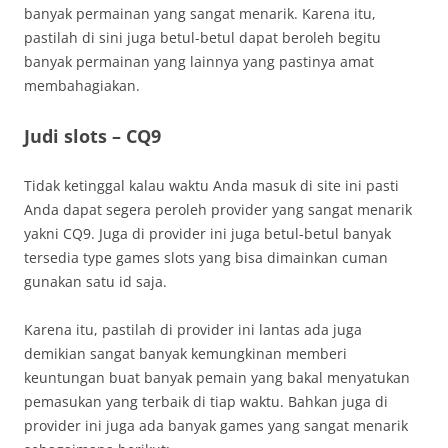
banyak permainan yang sangat menarik. Karena itu,
pastilah di sini juga betul-betul dapat beroleh begitu
banyak permainan yang lainnya yang pastinya amat
membahagiakan.
Judi slots – CQ9
Tidak ketinggal kalau waktu Anda masuk di site ini pasti
Anda dapat segera peroleh provider yang sangat menarik
yakni CQ9. Juga di provider ini juga betul-betul banyak
tersedia type games slots yang bisa dimainkan cuman
gunakan satu id saja.
Karena itu, pastilah di provider ini lantas ada juga
demikian sangat banyak kemungkinan memberi
keuntungan buat banyak pemain yang bakal menyatukan
pemasukan yang terbaik di tiap waktu. Bahkan juga di
provider ini juga ada banyak games yang sangat menarik