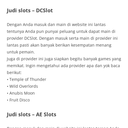
Judi slots – DCSlot
Dengan Anda masuk dan main di website ini lantas
tentunya Anda pun punyai peluang untuk dapat main di
provider DCSlot. Dengan masuk serta main di provider ini
lantas pasti akan banyak berikan kesempatan menang
untuk pemain.
Juga di provider ini juga siapkan begitu banyak games yang
memikat. Ingin mengetahui ada provider apa dan yok baca
berikut:
• Temple of Thunder
• Wild Overlords
• Anubis Moon
• Fruit Disco
Judi slots – AE Slots