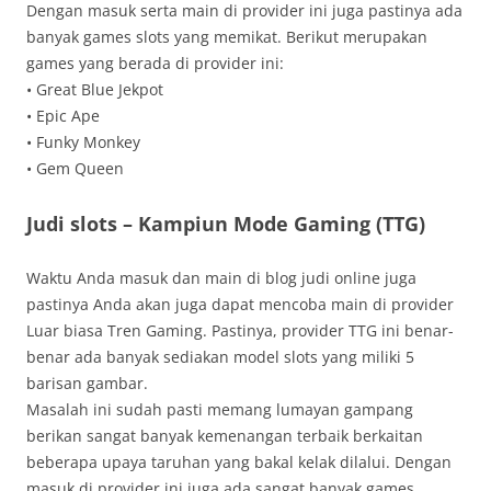
Dengan masuk serta main di provider ini juga pastinya ada
banyak games slots yang memikat. Berikut merupakan
games yang berada di provider ini:
• Great Blue Jekpot
• Epic Ape
• Funky Monkey
• Gem Queen
Judi slots – Kampiun Mode Gaming (TTG)
Waktu Anda masuk dan main di blog judi online juga
pastinya Anda akan juga dapat mencoba main di provider
Luar biasa Tren Gaming. Pastinya, provider TTG ini benar-
benar ada banyak sediakan model slots yang miliki 5
barisan gambar.
Masalah ini sudah pasti memang lumayan gampang
berikan sangat banyak kemenangan terbaik berkaitan
beberapa upaya taruhan yang bakal kelak dilalui. Dengan
masuk di provider ini juga ada sangat banyak games