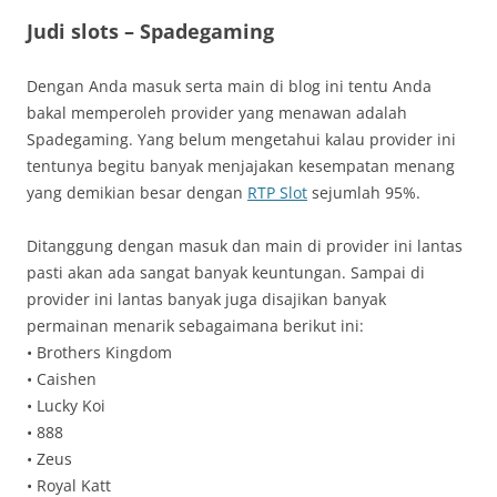
Judi slots – Spadegaming
Dengan Anda masuk serta main di blog ini tentu Anda
bakal memperoleh provider yang menawan adalah
Spadegaming. Yang belum mengetahui kalau provider ini
tentunya begitu banyak menjajakan kesempatan menang
yang demikian besar dengan
RTP Slot
sejumlah 95%.
Ditanggung dengan masuk dan main di provider ini lantas
pasti akan ada sangat banyak keuntungan. Sampai di
provider ini lantas banyak juga disajikan banyak
permainan menarik sebagaimana berikut ini:
• Brothers Kingdom
• Caishen
• Lucky Koi
• 888
• Zeus
• Royal Katt