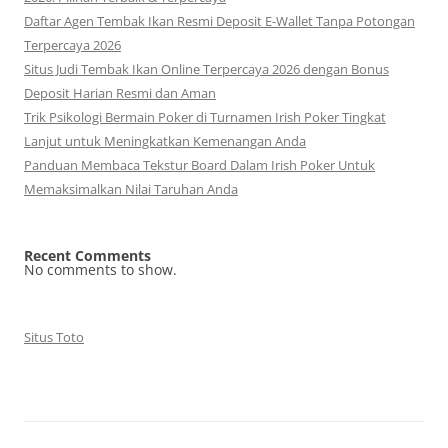
Daftar Agen Tembak Ikan Resmi Deposit E-Wallet Tanpa Potongan
Terpercaya 2026
Situs Judi Tembak Ikan Online Terpercaya 2026 dengan Bonus
Deposit Harian Resmi dan Aman
Trik Psikologi Bermain Poker di Turnamen Irish Poker Tingkat
Lanjut untuk Meningkatkan Kemenangan Anda
Panduan Membaca Tekstur Board Dalam Irish Poker Untuk
Memaksimalkan Nilai Taruhan Anda
Recent Comments
No comments to show.
Situs Toto