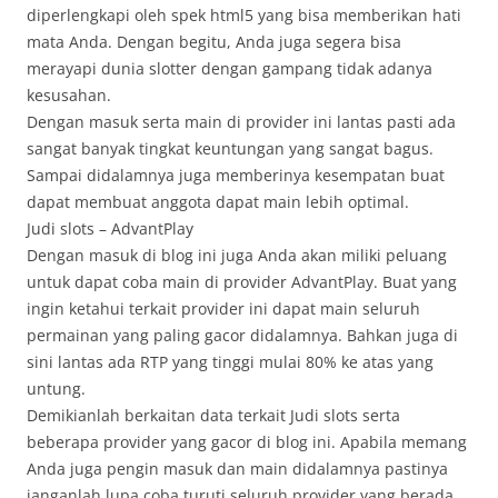
diperlengkapi oleh spek html5 yang bisa memberikan hati
mata Anda. Dengan begitu, Anda juga segera bisa
merayapi dunia slotter dengan gampang tidak adanya
kesusahan.
Dengan masuk serta main di provider ini lantas pasti ada
sangat banyak tingkat keuntungan yang sangat bagus.
Sampai didalamnya juga memberinya kesempatan buat
dapat membuat anggota dapat main lebih optimal.
Judi slots – AdvantPlay
Dengan masuk di blog ini juga Anda akan miliki peluang
untuk dapat coba main di provider AdvantPlay. Buat yang
ingin ketahui terkait provider ini dapat main seluruh
permainan yang paling gacor didalamnya. Bahkan juga di
sini lantas ada RTP yang tinggi mulai 80% ke atas yang
untung.
Demikianlah berkaitan data terkait Judi slots serta
beberapa provider yang gacor di blog ini. Apabila memang
Anda juga pengin masuk dan main didalamnya pastinya
janganlah lupa coba turuti seluruh provider yang berada