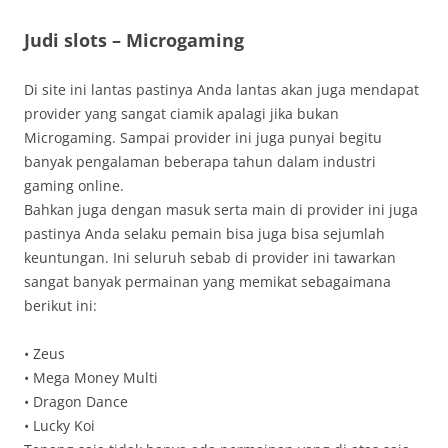
Judi slots – Microgaming
Di site ini lantas pastinya Anda lantas akan juga mendapat
provider yang sangat ciamik apalagi jika bukan
Microgaming. Sampai provider ini juga punyai begitu
banyak pengalaman beberapa tahun dalam industri
gaming online.
Bahkan juga dengan masuk serta main di provider ini juga
pastinya Anda selaku pemain bisa juga bisa sejumlah
keuntungan. Ini seluruh sebab di provider ini tawarkan
sangat banyak permainan yang memikat sebagaimana
berikut ini:
• Zeus
• Mega Money Multi
• Dragon Dance
• Lucky Koi