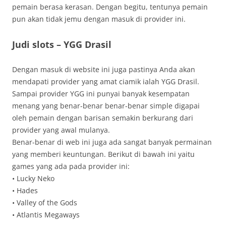
pemain berasa kerasan. Dengan begitu, tentunya pemain
pun akan tidak jemu dengan masuk di provider ini.
Judi slots – YGG Drasil
Dengan masuk di website ini juga pastinya Anda akan
mendapati provider yang amat ciamik ialah YGG Drasil.
Sampai provider YGG ini punyai banyak kesempatan
menang yang benar-benar benar-benar simple digapai
oleh pemain dengan barisan semakin berkurang dari
provider yang awal mulanya.
Benar-benar di web ini juga ada sangat banyak permainan
yang memberi keuntungan. Berikut di bawah ini yaitu
games yang ada pada provider ini:
• Lucky Neko
• Hades
• Valley of the Gods
• Atlantis Megaways