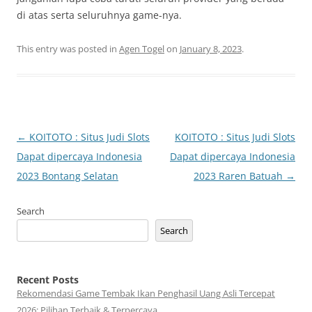
di atas serta seluruhnya game-nya.
This entry was posted in
Agen Togel
on
January 8, 2023
.
Post
←
KOITOTO : Situs Judi Slots
KOITOTO : Situs Judi Slots
navigation
Dapat dipercaya Indonesia
Dapat dipercaya Indonesia
2023 Bontang Selatan
2023 Raren Batuah
→
Search
Search
Recent Posts
Rekomendasi Game Tembak Ikan Penghasil Uang Asli Tercepat
2026: Pilihan Terbaik & Terpercaya