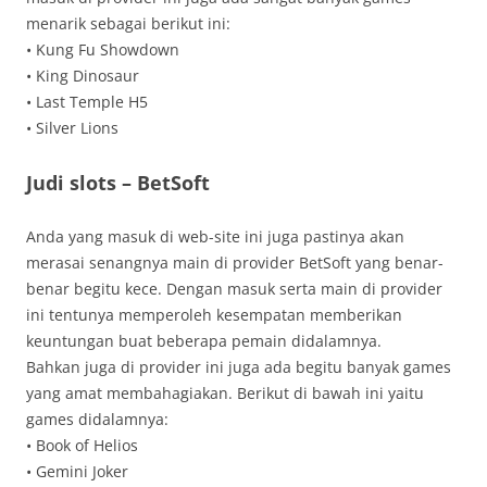
menarik sebagai berikut ini:
• Kung Fu Showdown
• King Dinosaur
• Last Temple H5
• Silver Lions
Judi slots – BetSoft
Anda yang masuk di web-site ini juga pastinya akan
merasai senangnya main di provider BetSoft yang benar-
benar begitu kece. Dengan masuk serta main di provider
ini tentunya memperoleh kesempatan memberikan
keuntungan buat beberapa pemain didalamnya.
Bahkan juga di provider ini juga ada begitu banyak games
yang amat membahagiakan. Berikut di bawah ini yaitu
games didalamnya:
• Book of Helios
• Gemini Joker