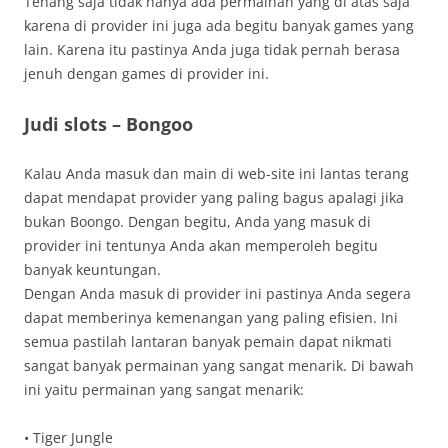
Tenang saja tidak hanya ada permainan yang di atas saja
karena di provider ini juga ada begitu banyak games yang
lain. Karena itu pastinya Anda juga tidak pernah berasa
jenuh dengan games di provider ini.
Judi slots – Bongoo
Kalau Anda masuk dan main di web-site ini lantas terang
dapat mendapat provider yang paling bagus apalagi jika
bukan Boongo. Dengan begitu, Anda yang masuk di
provider ini tentunya Anda akan memperoleh begitu
banyak keuntungan.
Dengan Anda masuk di provider ini pastinya Anda segera
dapat memberinya kemenangan yang paling efisien. Ini
semua pastilah lantaran banyak pemain dapat nikmati
sangat banyak permainan yang sangat menarik. Di bawah
ini yaitu permainan yang sangat menarik:
• Tiger Jungle