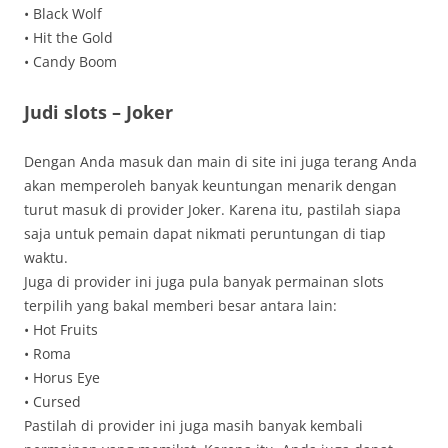
• Black Wolf
• Hit the Gold
• Candy Boom
Judi slots – Joker
Dengan Anda masuk dan main di site ini juga terang Anda
akan memperoleh banyak keuntungan menarik dengan
turut masuk di provider Joker. Karena itu, pastilah siapa
saja untuk pemain dapat nikmati peruntungan di tiap
waktu.
Juga di provider ini juga pula banyak permainan slots
terpilih yang bakal memberi besar antara lain:
• Hot Fruits
• Roma
• Horus Eye
• Cursed
Pastilah di provider ini juga masih banyak kembali