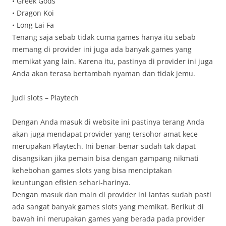
• Greek Gods
• Dragon Koi
• Long Lai Fa
Tenang saja sebab tidak cuma games hanya itu sebab
memang di provider ini juga ada banyak games yang
memikat yang lain. Karena itu, pastinya di provider ini juga
Anda akan terasa bertambah nyaman dan tidak jemu.
Judi slots – Playtech
Dengan Anda masuk di website ini pastinya terang Anda
akan juga mendapat provider yang tersohor amat kece
merupakan Playtech. Ini benar-benar sudah tak dapat
disangsikan jika pemain bisa dengan gampang nikmati
kehebohan games slots yang bisa menciptakan
keuntungan efisien sehari-harinya.
Dengan masuk dan main di provider ini lantas sudah pasti
ada sangat banyak games slots yang memikat. Berikut di
bawah ini merupakan games yang berada pada provider