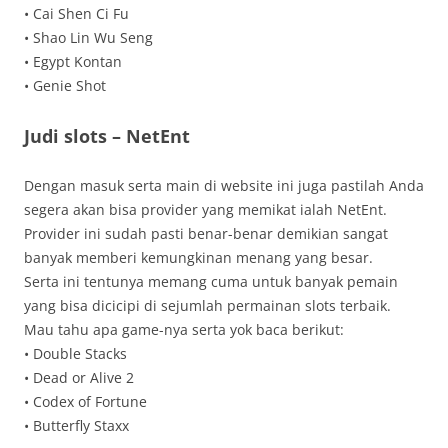
• Cai Shen Ci Fu
• Shao Lin Wu Seng
• Egypt Kontan
• Genie Shot
Judi slots – NetEnt
Dengan masuk serta main di website ini juga pastilah Anda
segera akan bisa provider yang memikat ialah NetEnt.
Provider ini sudah pasti benar-benar demikian sangat
banyak memberi kemungkinan menang yang besar.
Serta ini tentunya memang cuma untuk banyak pemain
yang bisa dicicipi di sejumlah permainan slots terbaik.
Mau tahu apa game-nya serta yok baca berikut:
• Double Stacks
• Dead or Alive 2
• Codex of Fortune
• Butterfly Staxx