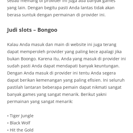
sebab memang di provider ini juga ada banyak games
yang lain. Dengan begitu pasti Anda lantas tidak akan
berasa suntuk dengan permainan di provider ini.
Judi slots – Bongoo
Kalau Anda masuk dan main di website ini juga terang
dapat memperoleh provider yang paling kece apalagi jika
bukan Boongo. Karena itu, Anda yang masuk di provider ini
sudah pasti Anda dapat mendapati banyak keuntungan.
Dengan Anda masuk di provider ini tentu Anda segera
dapat berikan kemenangan yang paling efisien. Ini seluruh
pastilah lantaran beberapa pemain dapat nikmati sangat
banyak games yang sangat menarik. Berikut yakni
permainan yang sangat menarik:
• Tiger Jungle
• Black Wolf
• Hit the Gold