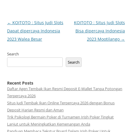
Post
←
KOITOTO : Situs Judi Slots
KOITOTO : Situs Judi Slots
navigation
Dapat dipercaya Indonesia
Bisa dipercaya Indonesia
2023 Walea Besar
2023 Mootilango
→
Search
Search
Recent Posts
Daftar Agen Tembak Ikan Resmi Deposit E-Wallet Tanpa Potongan
Terpercaya 2026
Situs Judi Tembak Ikan Online Terpercaya 2026 dengan Bonus
Deposit Harian Resmi dan Aman
Trik Psikologi Bermain Poker di Turnamen Irish Poker Tingkat
Lanjut untuk Meningkatkan Kemenangan Anda
Panduan Membaca Tekstur Board Dalam Irish Poker Untuk