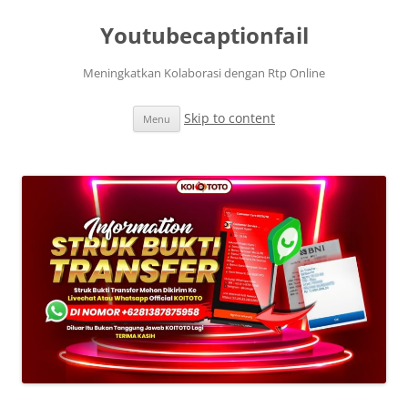
Youtubecaptionfail
Meningkatkan Kolaborasi dengan Rtp Online
Skip to content
Menu