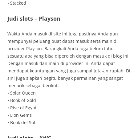
• Stacked
Judi slots – Playson
Waktu Anda masuk di site ini juga pastinya Anda pun
mempunyai peluang buat dapat masuk serta main di
provider Playson. Barangkali Anda juga belum tahu
sesuatu apa yang bisa diperoleh dengan masuk di blog ini.
Dengan masuk dan main di provider ini Anda dapat
mendapat keuntungan yang juga sampai juta-an rupiah. Di
sini juga siapkan begitu banyak permainan yang sangat
menarik sebagai berikut:
• Solar Queen
• Book of Gold
• Rise of Egypt
• Lion Gems
• Book del Sol