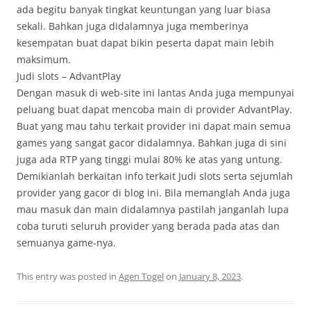
ada begitu banyak tingkat keuntungan yang luar biasa
sekali. Bahkan juga didalamnya juga memberinya
kesempatan buat dapat bikin peserta dapat main lebih
maksimum.
Judi slots – AdvantPlay
Dengan masuk di web-site ini lantas Anda juga mempunyai
peluang buat dapat mencoba main di provider AdvantPlay.
Buat yang mau tahu terkait provider ini dapat main semua
games yang sangat gacor didalamnya. Bahkan juga di sini
juga ada RTP yang tinggi mulai 80% ke atas yang untung.
Demikianlah berkaitan info terkait Judi slots serta sejumlah
provider yang gacor di blog ini. Bila memanglah Anda juga
mau masuk dan main didalamnya pastilah janganlah lupa
coba turuti seluruh provider yang berada pada atas dan
semuanya game-nya.
This entry was posted in
Agen Togel
on
January 8, 2023
.