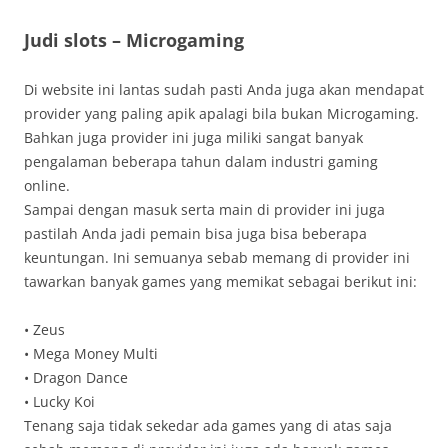
Judi slots – Microgaming
Di website ini lantas sudah pasti Anda juga akan mendapat
provider yang paling apik apalagi bila bukan Microgaming.
Bahkan juga provider ini juga miliki sangat banyak
pengalaman beberapa tahun dalam industri gaming
online.
Sampai dengan masuk serta main di provider ini juga
pastilah Anda jadi pemain bisa juga bisa beberapa
keuntungan. Ini semuanya sebab memang di provider ini
tawarkan banyak games yang memikat sebagai berikut ini:
• Zeus
• Mega Money Multi
• Dragon Dance
• Lucky Koi
Tenang saja tidak sekedar ada games yang di atas saja