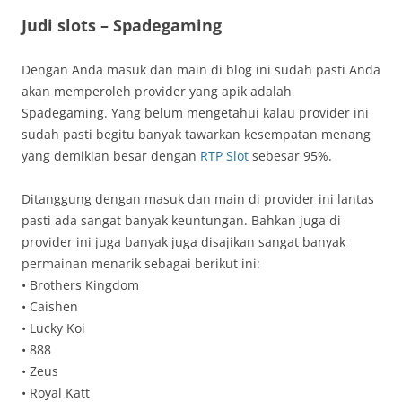
Judi slots – Spadegaming
Dengan Anda masuk dan main di blog ini sudah pasti Anda
akan memperoleh provider yang apik adalah
Spadegaming. Yang belum mengetahui kalau provider ini
sudah pasti begitu banyak tawarkan kesempatan menang
yang demikian besar dengan
RTP Slot
sebesar 95%.
Ditanggung dengan masuk dan main di provider ini lantas
pasti ada sangat banyak keuntungan. Bahkan juga di
provider ini juga banyak juga disajikan sangat banyak
permainan menarik sebagai berikut ini:
• Brothers Kingdom
• Caishen
• Lucky Koi
• 888
• Zeus
• Royal Katt