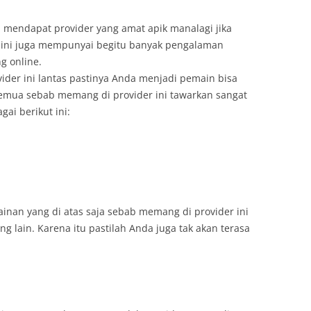
ga mendapat provider yang amat apik manalagi jika
 ini juga mempunyai begitu banyak pengalaman
g online.
ider ini lantas pastinya Anda menjadi pemain bisa
semua sebab memang di provider ini tawarkan sangat
ai berikut ini:
inan yang di atas saja sebab memang di provider ini
g lain. Karena itu pastilah Anda juga tak akan terasa