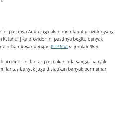
i.
e ini pastinya Anda juga akan mendapat provider yang
ketahui jika provider ini pastinya begitu banyak
 demikian besar dengan
RTP Slot
sejumlah 95%.
provider ini lantas pasti akan ada sangat banyak
ini lantas banyak juga disiapkan banyak permainan