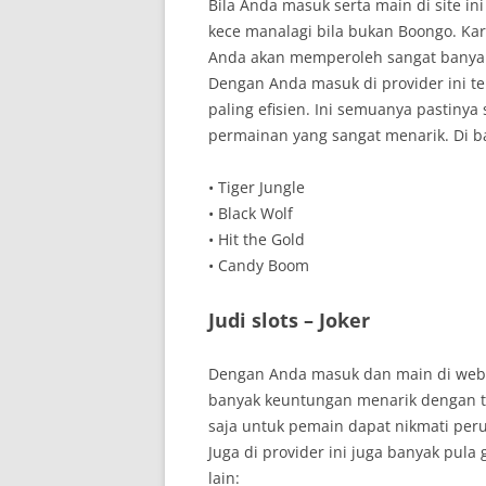
Bila Anda masuk serta main di site i
kece manalagi bila bukan Boongo. Kar
Anda akan memperoleh sangat banya
Dengan Anda masuk di provider ini 
paling efisien. Ini semuanya pastiny
permainan yang sangat menarik. Di b
• Tiger Jungle
• Black Wolf
• Hit the Gold
• Candy Boom
Judi slots – Joker
Dengan Anda masuk dan main di web-s
banyak keuntungan menarik dengan tur
saja untuk pemain dapat nikmati per
Juga di provider ini juga banyak pul
lain: