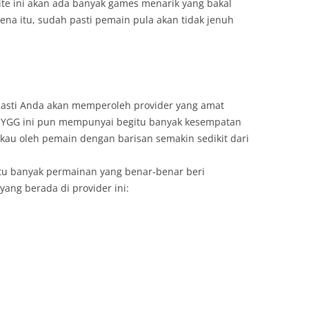
site ini akan ada banyak games menarik yang bakal
na itu, sudah pasti pemain pula akan tidak jenuh
 pasti Anda akan memperoleh provider yang amat
er YGG ini pun mempunyai begitu banyak kesempatan
kau oleh pemain dengan barisan semakin sedikit dari
itu banyak permainan yang benar-benar beri
yang berada di provider ini: