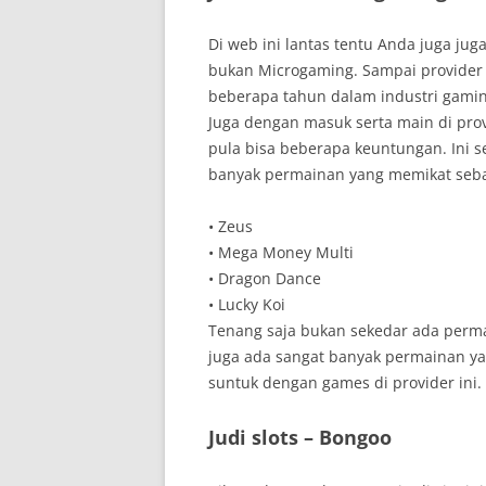
Di web ini lantas tentu Anda juga ju
bukan Microgaming. Sampai provider
beberapa tahun dalam industri gamin
Juga dengan masuk serta main di prov
pula bisa beberapa keuntungan. Ini 
banyak permainan yang memikat sebag
• Zeus
• Mega Money Multi
• Dragon Dance
• Lucky Koi
Tenang saja bukan sekedar ada perma
juga ada sangat banyak permainan yan
suntuk dengan games di provider ini.
Judi slots – Bongoo