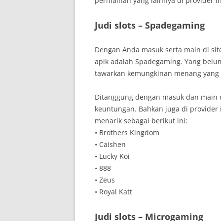
permainan yang lainnya di provider in
Judi slots – Spadegaming
Dengan Anda masuk serta main di sit
apik adalah Spadegaming. Yang belum 
tawarkan kemungkinan menang yang
Ditanggung dengan masuk dan main di 
keuntungan. Bahkan juga di provider 
menarik sebagai berikut ini:
• Brothers Kingdom
• Caishen
• Lucky Koi
• 888
• Zeus
• Royal Katt
Judi slots – Microgaming