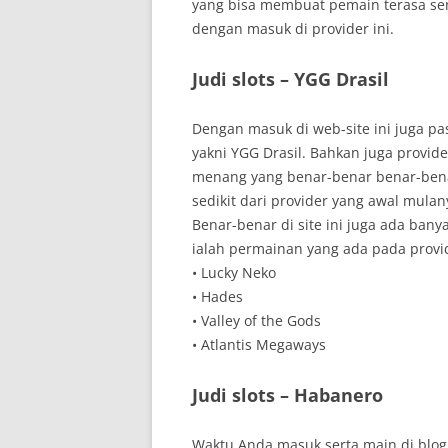
yang bisa membuat pemain terasa sen
dengan masuk di provider ini.
Judi slots – YGG Drasil
Dengan masuk di web-site ini juga pa
yakni YGG Drasil. Bahkan juga provid
menang yang benar-benar benar-bena
sedikit dari provider yang awal mulan
Benar-benar di site ini juga ada ba
ialah permainan yang ada pada provid
• Lucky Neko
• Hades
• Valley of the Gods
• Atlantis Megaways
Judi slots – Habanero
Waktu Anda masuk serta main di blog 