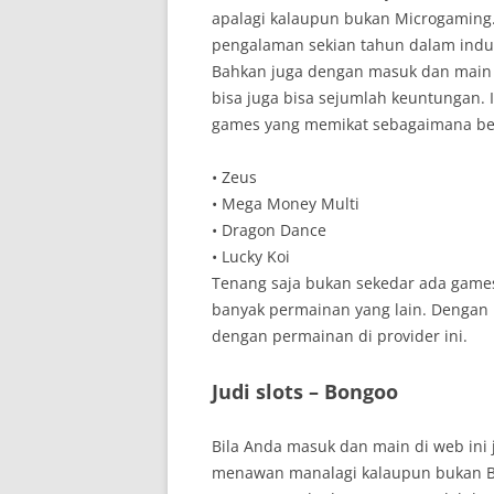
apalagi kalaupun bukan Microgaming. 
pengalaman sekian tahun dalam indus
Bahkan juga dengan masuk dan main di
bisa juga bisa sejumlah keuntungan. 
games yang memikat sebagaimana beri
• Zeus
• Mega Money Multi
• Dragon Dance
• Lucky Koi
Tenang saja bukan sekedar ada games 
banyak permainan yang lain. Dengan 
dengan permainan di provider ini.
Judi slots – Bongoo
Bila Anda masuk dan main di web ini 
menawan manalagi kalaupun bukan Boo