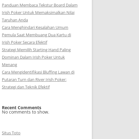
Panduan Membaca Tekstur Board Dalam
Irish Poker Untuk Memaksimalkan Nilai
Taruhan Anda
Cara Menghindari Kesalahan Umum
Pemula Saat Membuang Dua Kartu di
Irish Poker Secara Efektif
Strategi Memilih Starting Hand Paling
Dominan Dalam Irish Poker Untuk
Menang
Cara Mengidentifikasi Bluffing Lawan di
Putaran Turn dan River Irish Poker:
Strategi dan Teknik Efektif
Recent Comments
No comments to show.
Situs Toto