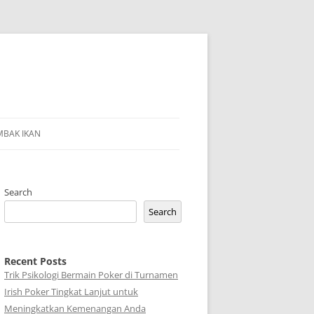
MBAK IKAN
Search
Search
Recent Posts
Trik Psikologi Bermain Poker di Turnamen
Irish Poker Tingkat Lanjut untuk
Meningkatkan Kemenangan Anda