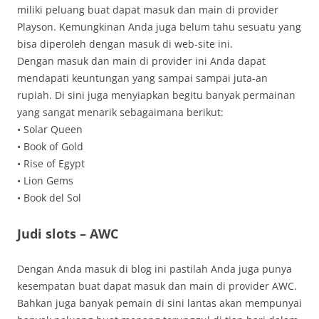
miliki peluang buat dapat masuk dan main di provider
Playson. Kemungkinan Anda juga belum tahu sesuatu yang
bisa diperoleh dengan masuk di web-site ini.
Dengan masuk dan main di provider ini Anda dapat
mendapati keuntungan yang sampai sampai juta-an
rupiah. Di sini juga menyiapkan begitu banyak permainan
yang sangat menarik sebagaimana berikut:
• Solar Queen
• Book of Gold
• Rise of Egypt
• Lion Gems
• Book del Sol
Judi slots – AWC
Dengan Anda masuk di blog ini pastilah Anda juga punya
kesempatan buat dapat masuk dan main di provider AWC.
Bahkan juga banyak pemain di sini lantas akan mempunyai