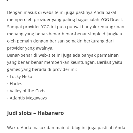
Dengan masuk di website ini juga pastinya Anda bakal
memperoleh provider yang paling bagus ialah YGG Drasil.
Sampai provider YGG ini pula punyai banyak kemungkinan
menang yang benar-benar benar-benar simple dijangkau
oleh pemain dengan barisan semakin berkurang dari
provider yang awalnya.
Benar-benar di web-site ini juga ada banyak permainan
yang benar-benar memberikan keuntungan. Berikut yaitu
games yang berada di provider ini:
• Lucky Neko
• Hades
• Valley of the Gods
• Atlantis Megaways
Judi slots – Habanero
Waktu Anda masuk dan main di blog ini juga pastilah Anda