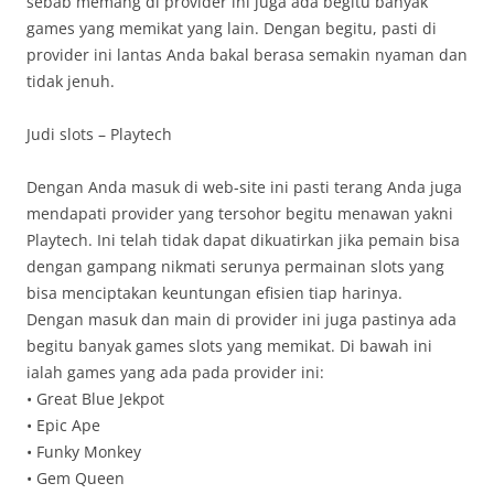
sebab memang di provider ini juga ada begitu banyak
games yang memikat yang lain. Dengan begitu, pasti di
provider ini lantas Anda bakal berasa semakin nyaman dan
tidak jenuh.
Judi slots – Playtech
Dengan Anda masuk di web-site ini pasti terang Anda juga
mendapati provider yang tersohor begitu menawan yakni
Playtech. Ini telah tidak dapat dikuatirkan jika pemain bisa
dengan gampang nikmati serunya permainan slots yang
bisa menciptakan keuntungan efisien tiap harinya.
Dengan masuk dan main di provider ini juga pastinya ada
begitu banyak games slots yang memikat. Di bawah ini
ialah games yang ada pada provider ini:
• Great Blue Jekpot
• Epic Ape
• Funky Monkey
• Gem Queen