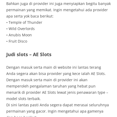
Bahkan juga di provider ini juga menyiapkan begitu banyak
permainan yang memikat. Ingin mengetahui ada provider
apa serta yok baca berikut:
• Temple of Thunder
• Wild Overlords
• Anubis Moon
• Fruit Disco
Judi slots – AE Slots
Dengan masuk serta main di website ini lantas terang
Anda segera akan bisa provider yang kece ialah AE Slots.
Dengan masuk serta main di provider ini akan
memperoleh pengalaman taruhan yang hebat pun
menarik di provider AE Slots lewat jenis penawaran type –
model slots terbaik.
Di sini lantas pasti Anda segera dapat merasai seluruhnya
permainan yang gacor. Ingin mengetahui apa gamenya