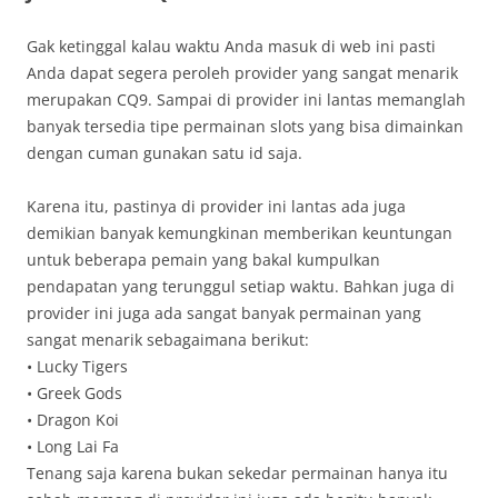
Gak ketinggal kalau waktu Anda masuk di web ini pasti
Anda dapat segera peroleh provider yang sangat menarik
merupakan CQ9. Sampai di provider ini lantas memanglah
banyak tersedia tipe permainan slots yang bisa dimainkan
dengan cuman gunakan satu id saja.
Karena itu, pastinya di provider ini lantas ada juga
demikian banyak kemungkinan memberikan keuntungan
untuk beberapa pemain yang bakal kumpulkan
pendapatan yang terunggul setiap waktu. Bahkan juga di
provider ini juga ada sangat banyak permainan yang
sangat menarik sebagaimana berikut:
• Lucky Tigers
• Greek Gods
• Dragon Koi
• Long Lai Fa
Tenang saja karena bukan sekedar permainan hanya itu