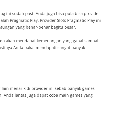
 ini sudah pasti Anda juga bisa pula bisa provider
alah Pragmatic Play. Provider Slots Pragmatic Play ini
tungan yang benar-benar begitu besar.
 Anda akan mendapat kemenangan yang gapai sampai
 pastinya Anda bakal mendapati sangat banyak
lain menarik di provider ini sebab banyak games
 ini Anda lantas juga dapat coba main games yang