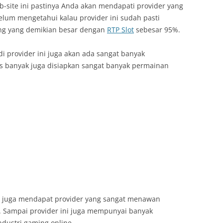
-site ini pastinya Anda akan mendapati provider yang
um mengetahui kalau provider ini sudah pasti
g yang demikian besar dengan
RTP Slot
sebesar 95%.
 provider ini juga akan ada sangat banyak
tas banyak juga disiapkan sangat banyak permainan
kan juga mendapat provider yang sangat menawan
 Sampai provider ini juga mempunyai banyak
dustri gaming online.