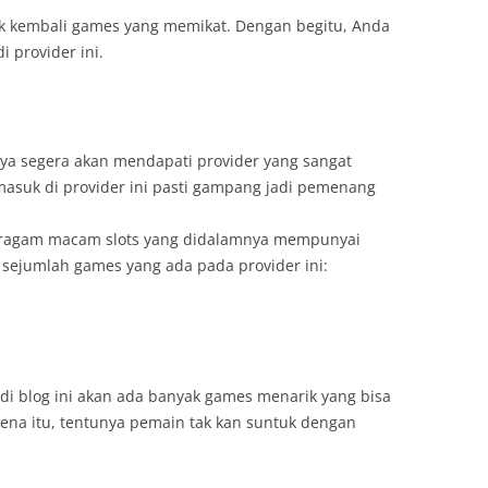
yak kembali games yang memikat. Dengan begitu, Anda
i provider ini.
nya segera akan mendapati provider yang sangat
masuk di provider ini pasti gampang jadi pemenang
ai ragam macam slots yang didalamnya mempunyai
 sejumlah games yang ada pada provider ini:
 di blog ini akan ada banyak games menarik yang bisa
ena itu, tentunya pemain tak kan suntuk dengan