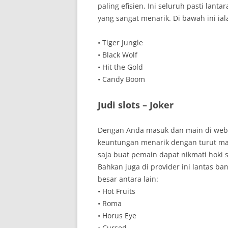
paling efisien. Ini seluruh pasti lan
yang sangat menarik. Di bawah ini ia
• Tiger Jungle
• Black Wolf
• Hit the Gold
• Candy Boom
Judi slots – Joker
Dengan Anda masuk dan main di web 
keuntungan menarik dengan turut masu
saja buat pemain dapat nikmati hoki s
Bahkan juga di provider ini lantas b
besar antara lain:
• Hot Fruits
• Roma
• Horus Eye
• Cursed