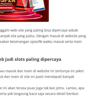
ggahi web-site yang paling bisa dipercaya sebab
anyak site yang palsu. Dengan masuk di website yang
asakan kesenangan spesifik waktu masuk serta main
b judi slots paling dipercaya
u masuk dan main di website ini tentunya ini yakni
 dan main di site ini pasti mendapati banyak
 ini akan terasa puas juga tak kan jemu. Lantas, apa
erta yok langsung baca saja secara detail berikut: