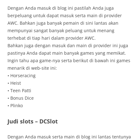
Dengan Anda masuk di blog ini pastilah Anda juga
berpeluang untuk dapat masuk serta main di provider
AWC. Bahkan juga banyak pemain di sini lantas akan
mempunyai sangat banyak peluang untuk menang
terhebat di tiap hari dalam provider AWC.
Bahkan juga dengan masuk dan main di provider ini juga
pastinya Anda dapat main banyak games yang memikat.
Ingin tahu apa game-nya serta berikut di bawah ini games
menarik di web-site ini:
• Horseracing
• Heist
• Teen Patti
• Bonus Dice
• Plinko
Judi slots – DCSlot
Dengan Anda masuk serta main di blog ini lantas tentunya