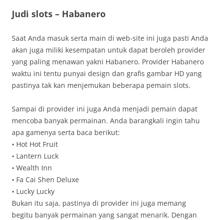
Judi slots – Habanero
Saat Anda masuk serta main di web-site ini juga pasti Anda
akan juga miliki kesempatan untuk dapat beroleh provider
yang paling menawan yakni Habanero. Provider Habanero
waktu ini tentu punyai design dan grafis gambar HD yang
pastinya tak kan menjemukan beberapa pemain slots.
Sampai di provider ini juga Anda menjadi pemain dapat
mencoba banyak permainan. Anda barangkali ingin tahu
apa gamenya serta baca berikut:
• Hot Hot Fruit
• Lantern Luck
• Wealth Inn
• Fa Cai Shen Deluxe
• Lucky Lucky
Bukan itu saja, pastinya di provider ini juga memang
begitu banyak permainan yang sangat menarik. Dengan