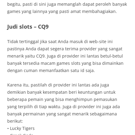
begitu, pasti di sini juga memanglah dapat peroleh banyak
games yang lainnya yang pasti amat membahagiakan.
Judi slots – CQ9
Tidak tertinggal jika saat Anda masuk di web-site ini
pastinya Anda dapat segera terima provider yang sangat
menarik yaitu CQ9. Juga di provider ini lantas betul-betul
banyak tersedia macam games slots yang bisa dimainkan
dengan cuman memanfaatkan satu id saja.
Karena itu, pastilah di provider ini lantas ada juga
demikian banyak kesempatan beri keuntungan untuk
beberapa pemain yang bisa menghimpun pemasukan
yang terpilih di tiap waktu. Juga di provider ini juga ada
banyak permainan yang sangat menarik sebagaimana
berikut:
• Lucky Tigers