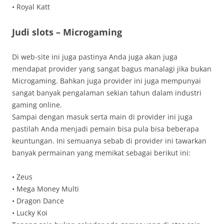
• Royal Katt
Judi slots – Microgaming
Di web-site ini juga pastinya Anda juga akan juga
mendapat provider yang sangat bagus manalagi jika bukan
Microgaming. Bahkan juga provider ini juga mempunyai
sangat banyak pengalaman sekian tahun dalam industri
gaming online.
Sampai dengan masuk serta main di provider ini juga
pastilah Anda menjadi pemain bisa pula bisa beberapa
keuntungan. Ini semuanya sebab di provider ini tawarkan
banyak permainan yang memikat sebagai berikut ini:
• Zeus
• Mega Money Multi
• Dragon Dance
• Lucky Koi