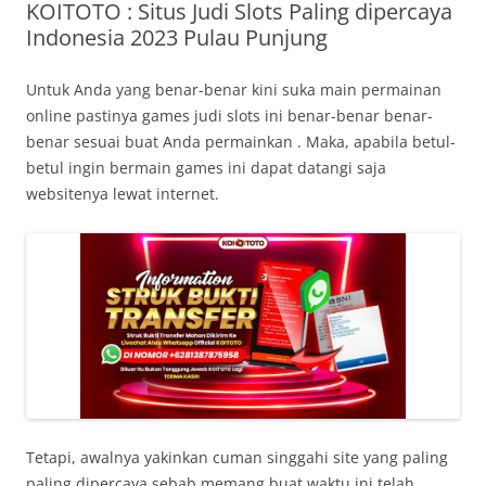
KOITOTO : Situs Judi Slots Paling dipercaya
Indonesia 2023 Pulau Punjung
Untuk Anda yang benar-benar kini suka main permainan
online pastinya games judi slots ini benar-benar benar-
benar sesuai buat Anda permainkan . Maka, apabila betul-
betul ingin bermain games ini dapat datangi saja
websitenya lewat internet.
Tetapi, awalnya yakinkan cuman singgahi site yang paling
paling dipercaya sebab memang buat waktu ini telah