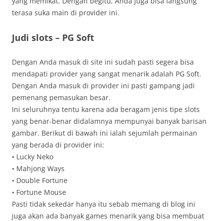
yang memikat. Dengan begitu, Anda juga bisa langsung
terasa suka main di provider ini.
Judi slots – PG Soft
Dengan Anda masuk di site ini sudah pasti segera bisa
mendapati provider yang sangat menarik adalah PG Soft.
Dengan Anda masuk di provider ini pasti gampang jadi
pemenang pemasukan besar.
Ini seluruhnya tentu karena ada beragam jenis tipe slots
yang benar-benar didalamnya mempunyai banyak barisan
gambar. Berikut di bawah ini ialah sejumlah permainan
yang berada di provider ini:
• Lucky Neko
• Mahjong Ways
• Double Fortune
• Fortune Mouse
Pasti tidak sekedar hanya itu sebab memang di blog ini
juga akan ada banyak games menarik yang bisa membuat