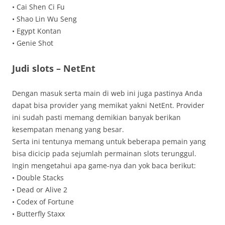
• Cai Shen Ci Fu
• Shao Lin Wu Seng
• Egypt Kontan
• Genie Shot
Judi slots – NetEnt
Dengan masuk serta main di web ini juga pastinya Anda
dapat bisa provider yang memikat yakni NetEnt. Provider
ini sudah pasti memang demikian banyak berikan
kesempatan menang yang besar.
Serta ini tentunya memang untuk beberapa pemain yang
bisa dicicip pada sejumlah permainan slots terunggul.
Ingin mengetahui apa game-nya dan yok baca berikut:
• Double Stacks
• Dead or Alive 2
• Codex of Fortune
• Butterfly Staxx