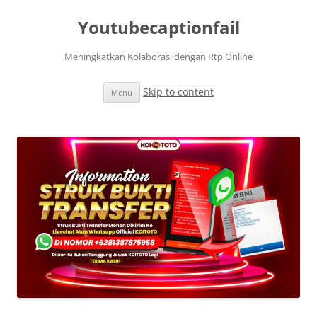
Youtubecaptionfail
Meningkatkan Kolaborasi dengan Rtp Online
Skip to content
Menu