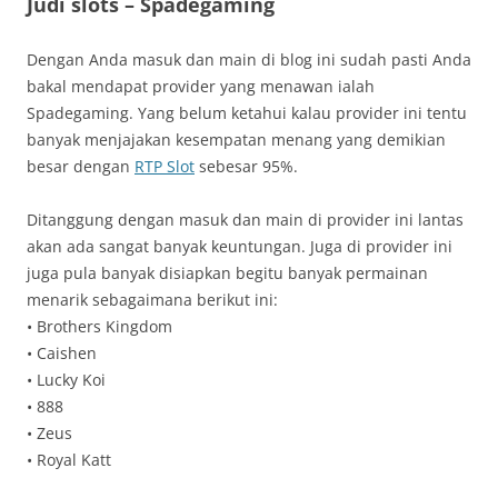
Judi slots – Spadegaming
Dengan Anda masuk dan main di blog ini sudah pasti Anda
bakal mendapat provider yang menawan ialah
Spadegaming. Yang belum ketahui kalau provider ini tentu
banyak menjajakan kesempatan menang yang demikian
besar dengan
RTP Slot
sebesar 95%.
Ditanggung dengan masuk dan main di provider ini lantas
akan ada sangat banyak keuntungan. Juga di provider ini
juga pula banyak disiapkan begitu banyak permainan
menarik sebagaimana berikut ini:
• Brothers Kingdom
• Caishen
• Lucky Koi
• 888
• Zeus
• Royal Katt