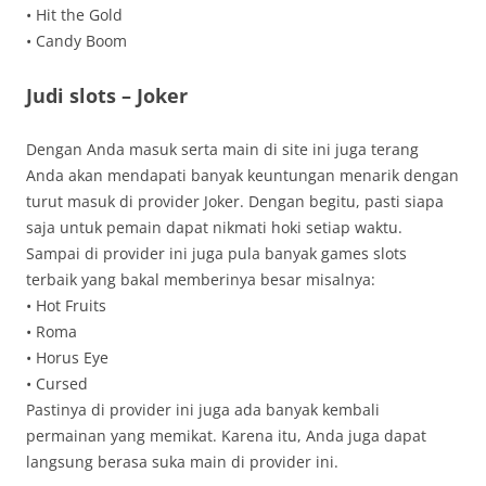
• Hit the Gold
• Candy Boom
Judi slots – Joker
Dengan Anda masuk serta main di site ini juga terang
Anda akan mendapati banyak keuntungan menarik dengan
turut masuk di provider Joker. Dengan begitu, pasti siapa
saja untuk pemain dapat nikmati hoki setiap waktu.
Sampai di provider ini juga pula banyak games slots
terbaik yang bakal memberinya besar misalnya:
• Hot Fruits
• Roma
• Horus Eye
• Cursed
Pastinya di provider ini juga ada banyak kembali
permainan yang memikat. Karena itu, Anda juga dapat
langsung berasa suka main di provider ini.