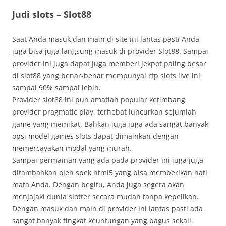
Judi slots – Slot88
Saat Anda masuk dan main di site ini lantas pasti Anda
juga bisa juga langsung masuk di provider Slot88. Sampai
provider ini juga dapat juga memberi jekpot paling besar
di slot88 yang benar-benar mempunyai rtp slots live ini
sampai 90% sampai lebih.
Provider slot88 ini pun amatlah popular ketimbang
provider pragmatic play, terhebat luncurkan sejumlah
game yang memikat. Bahkan juga juga ada sangat banyak
opsi model games slots dapat dimainkan dengan
memercayakan modal yang murah.
Sampai permainan yang ada pada provider ini juga juga
ditambahkan oleh spek html5 yang bisa memberikan hati
mata Anda. Dengan begitu, Anda juga segera akan
menjajaki dunia slotter secara mudah tanpa kepelikan.
Dengan masuk dan main di provider ini lantas pasti ada
sangat banyak tingkat keuntungan yang bagus sekali.