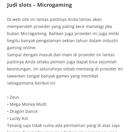
Judi slots – Microgaming
Di web-site ini lantas pastinya Anda lantas akan
memperoleh provider yang paling kece manalagi jika
bukan Microgaming. Bahkan juga provider ini juga miliki
begitu banyak pengalaman sekian tahun dalam industri
gaming online.
Sampai dengan masuk dan main di provider ini lantas
pastinya Anda selaku pemain juga dapat bisa sejumlah
keuntungan. Ini seluruhnya sebab memang di provider ini
tawarkan sangat banyak games yang memikat
sebagaimana berikut ini:
• Zeus
• Mega Money Multi
• Dragon Dance
• Lucky Koi
Tenang saja tidak cuma ada permainan yang di atas saja