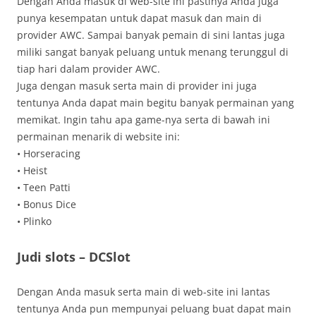
Dengan Anda masuk di web-site ini pastinya Anda juga
punya kesempatan untuk dapat masuk dan main di
provider AWC. Sampai banyak pemain di sini lantas juga
miliki sangat banyak peluang untuk menang terunggul di
tiap hari dalam provider AWC.
Juga dengan masuk serta main di provider ini juga
tentunya Anda dapat main begitu banyak permainan yang
memikat. Ingin tahu apa game-nya serta di bawah ini
permainan menarik di website ini:
• Horseracing
• Heist
• Teen Patti
• Bonus Dice
• Plinko
Judi slots – DCSlot
Dengan Anda masuk serta main di web-site ini lantas
tentunya Anda pun mempunyai peluang buat dapat main