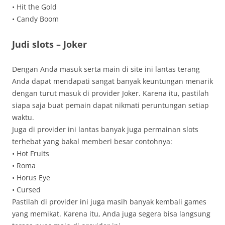
• Hit the Gold
• Candy Boom
Judi slots – Joker
Dengan Anda masuk serta main di site ini lantas terang
Anda dapat mendapati sangat banyak keuntungan menarik
dengan turut masuk di provider Joker. Karena itu, pastilah
siapa saja buat pemain dapat nikmati peruntungan setiap
waktu.
Juga di provider ini lantas banyak juga permainan slots
terhebat yang bakal memberi besar contohnya:
• Hot Fruits
• Roma
• Horus Eye
• Cursed
Pastilah di provider ini juga masih banyak kembali games
yang memikat. Karena itu, Anda juga segera bisa langsung