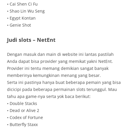
• Cai Shen Ci Fu
• Shao Lin Wu Seng
• Egypt Kontan
• Genie Shot
Judi slots – NetEnt
Dengan masuk dan main di website ini lantas pastilah
Anda dapat bisa provider yang memikat yakni NetEnt.
Provider ini tentu memang demikian sangat banyak
memberinya kemungkinan menang yang besar.
Serta ini pastinya hanya buat beberapa pemain yang bisa
dicicipi pada beberapa permainan slots terunggul. Mau
tahu apa game-nya serta yok baca berikut:
• Double Stacks
• Dead or Alive 2
• Codex of Fortune
• Butterfly Staxx