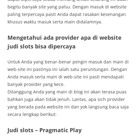
begitu banyak site yang palsu. Dengan masuk di website
paling terpercaya pasti Anda dapat rasakan kesenangan
khusus waktu masuk serta main didalamnya.
Mengetahui ada provider apa di website
judi slots bisa dipercaya
Untuk Anda yang benar-benar pengin masuk dan main di
web-site ini pastinya ini ialah satu peruntungan. Dengan
Anda masuk serta main di web-site ini pasti mendapati
banyak provider yang kece.
Ditanggung Anda yang main di blog ini akan terasa puas
bahkan juga akan tidak jenuh. Lantas, apa sich provider
yang berada pada website ini dan yok langsung baca saja
secara lengkap berikut:
Judi slots – Pragmatic Play