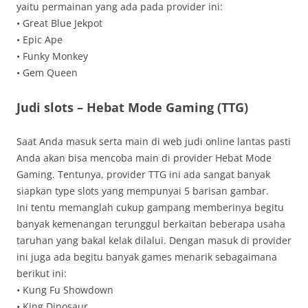
yaitu permainan yang ada pada provider ini:
• Great Blue Jekpot
• Epic Ape
• Funky Monkey
• Gem Queen
Judi slots – Hebat Mode Gaming (TTG)
Saat Anda masuk serta main di web judi online lantas pasti
Anda akan bisa mencoba main di provider Hebat Mode
Gaming. Tentunya, provider TTG ini ada sangat banyak
siapkan type slots yang mempunyai 5 barisan gambar.
Ini tentu memanglah cukup gampang memberinya begitu
banyak kemenangan terunggul berkaitan beberapa usaha
taruhan yang bakal kelak dilalui. Dengan masuk di provider
ini juga ada begitu banyak games menarik sebagaimana
berikut ini:
• Kung Fu Showdown
• King Dinosaur