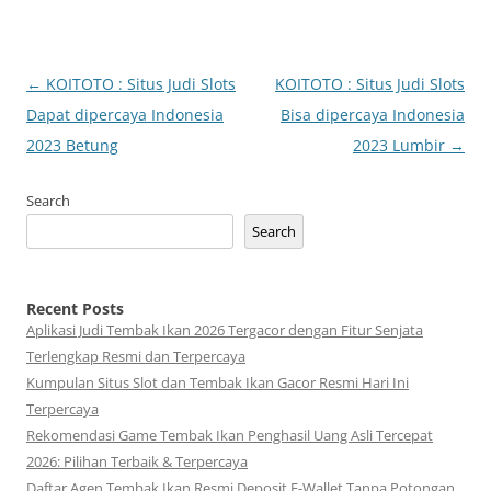
Post
←
KOITOTO : Situs Judi Slots
KOITOTO : Situs Judi Slots
navigation
Dapat dipercaya Indonesia
Bisa dipercaya Indonesia
2023 Betung
2023 Lumbir
→
Search
Search
Recent Posts
Aplikasi Judi Tembak Ikan 2026 Tergacor dengan Fitur Senjata
Terlengkap Resmi dan Terpercaya
Kumpulan Situs Slot dan Tembak Ikan Gacor Resmi Hari Ini
Terpercaya
Rekomendasi Game Tembak Ikan Penghasil Uang Asli Tercepat
2026: Pilihan Terbaik & Terpercaya
Daftar Agen Tembak Ikan Resmi Deposit E-Wallet Tanpa Potongan