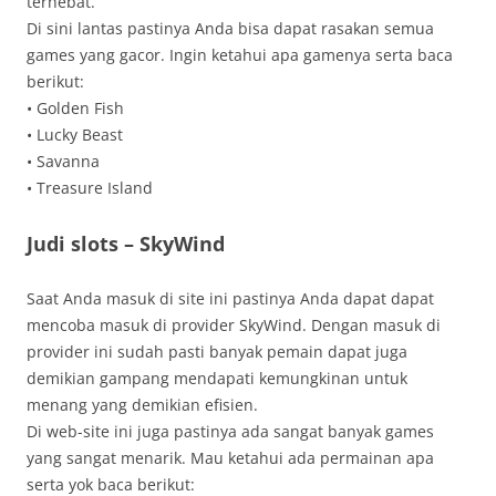
terhebat.
Di sini lantas pastinya Anda bisa dapat rasakan semua
games yang gacor. Ingin ketahui apa gamenya serta baca
berikut:
• Golden Fish
• Lucky Beast
• Savanna
• Treasure Island
Judi slots – SkyWind
Saat Anda masuk di site ini pastinya Anda dapat dapat
mencoba masuk di provider SkyWind. Dengan masuk di
provider ini sudah pasti banyak pemain dapat juga
demikian gampang mendapati kemungkinan untuk
menang yang demikian efisien.
Di web-site ini juga pastinya ada sangat banyak games
yang sangat menarik. Mau ketahui ada permainan apa
serta yok baca berikut: