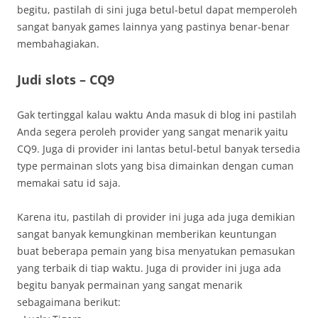
begitu, pastilah di sini juga betul-betul dapat memperoleh
sangat banyak games lainnya yang pastinya benar-benar
membahagiakan.
Judi slots – CQ9
Gak tertinggal kalau waktu Anda masuk di blog ini pastilah
Anda segera peroleh provider yang sangat menarik yaitu
CQ9. Juga di provider ini lantas betul-betul banyak tersedia
type permainan slots yang bisa dimainkan dengan cuman
memakai satu id saja.
Karena itu, pastilah di provider ini juga ada juga demikian
sangat banyak kemungkinan memberikan keuntungan
buat beberapa pemain yang bisa menyatukan pemasukan
yang terbaik di tiap waktu. Juga di provider ini juga ada
begitu banyak permainan yang sangat menarik
sebagaimana berikut: