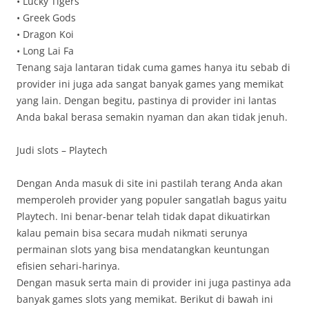
• Lucky Tigers
• Greek Gods
• Dragon Koi
• Long Lai Fa
Tenang saja lantaran tidak cuma games hanya itu sebab di
provider ini juga ada sangat banyak games yang memikat
yang lain. Dengan begitu, pastinya di provider ini lantas
Anda bakal berasa semakin nyaman dan akan tidak jenuh.
Judi slots – Playtech
Dengan Anda masuk di site ini pastilah terang Anda akan
memperoleh provider yang populer sangatlah bagus yaitu
Playtech. Ini benar-benar telah tidak dapat dikuatirkan
kalau pemain bisa secara mudah nikmati serunya
permainan slots yang bisa mendatangkan keuntungan
efisien sehari-harinya.
Dengan masuk serta main di provider ini juga pastinya ada
banyak games slots yang memikat. Berikut di bawah ini