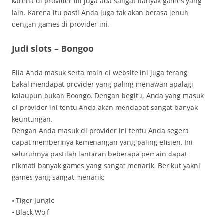
karena di provider ini juga ada sangat banyak games yang
lain. Karena itu pasti Anda juga tak akan berasa jenuh
dengan games di provider ini.
Judi slots – Bongoo
Bila Anda masuk serta main di website ini juga terang
bakal mendapat provider yang paling menawan apalagi
kalaupun bukan Boongo. Dengan begitu, Anda yang masuk
di provider ini tentu Anda akan mendapat sangat banyak
keuntungan.
Dengan Anda masuk di provider ini tentu Anda segera
dapat memberinya kemenangan yang paling efisien. Ini
seluruhnya pastilah lantaran beberapa pemain dapat
nikmati banyak games yang sangat menarik. Berikut yakni
games yang sangat menarik:
• Tiger Jungle
• Black Wolf