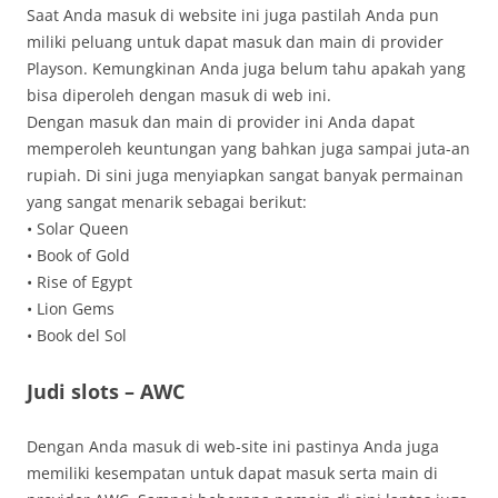
Saat Anda masuk di website ini juga pastilah Anda pun
miliki peluang untuk dapat masuk dan main di provider
Playson. Kemungkinan Anda juga belum tahu apakah yang
bisa diperoleh dengan masuk di web ini.
Dengan masuk dan main di provider ini Anda dapat
memperoleh keuntungan yang bahkan juga sampai juta-an
rupiah. Di sini juga menyiapkan sangat banyak permainan
yang sangat menarik sebagai berikut:
• Solar Queen
• Book of Gold
• Rise of Egypt
• Lion Gems
• Book del Sol
Judi slots – AWC
Dengan Anda masuk di web-site ini pastinya Anda juga
memiliki kesempatan untuk dapat masuk serta main di