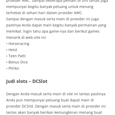
provider AWC. Sampai beberapa pemain di sini lantas juga
mempunyai begitu banyak peluang untuk menang
terhebat di sehari-hari dalam provider AWC.
Sampai dengan masuk serta main di provider ini juga
pastinya Anda dapat main begitu banyak permainan yang
memikat. Ingin tahu apa game-nya dan berikut games
menarik di web-site ini:
• Horseracing
• Heist
• Teen Patti
• Bonus Dice
• Plinko
Judi slots – DCSlot
Dengan Anda masuk serta main di site ini lantas pastinya
Anda pun mempunyai peluang buat dapat main di
provider DCSlot. Dengan masuk serta main di provider ini
lantas akan banyak berikan kemungkinan menang buat