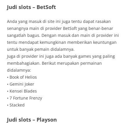
Judi slots – BetSoft
Anda yang masuk di site ini juga tentu dapat rasakan
senangnya main di provider BetSoft yang benar-benar
sangatlah bagus. Dengan masuk dan main di provider ini
tentu mendapat kemungkinan memberikan keuntungan
untuk banyak pemain didalamnya.
Juga di provider ini juga ada banyak games yang paling
membahagiakan. Berikut merupakan permainan
didalamnya:
• Book of Helios
• Gemini Joker
• Kensei Blades
• 7 Fortune Frenzy
• Stacked
Judi slots – Playson