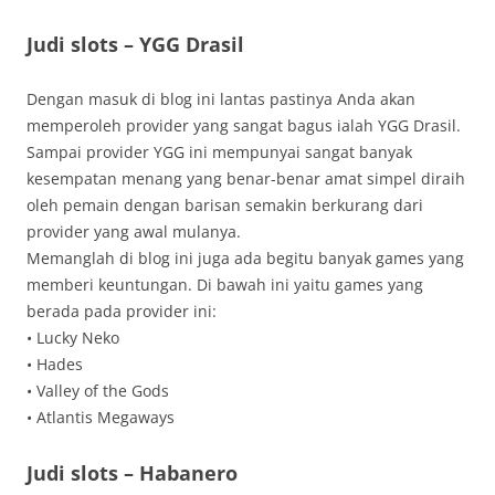
Judi slots – YGG Drasil
Dengan masuk di blog ini lantas pastinya Anda akan
memperoleh provider yang sangat bagus ialah YGG Drasil.
Sampai provider YGG ini mempunyai sangat banyak
kesempatan menang yang benar-benar amat simpel diraih
oleh pemain dengan barisan semakin berkurang dari
provider yang awal mulanya.
Memanglah di blog ini juga ada begitu banyak games yang
memberi keuntungan. Di bawah ini yaitu games yang
berada pada provider ini:
• Lucky Neko
• Hades
• Valley of the Gods
• Atlantis Megaways
Judi slots – Habanero