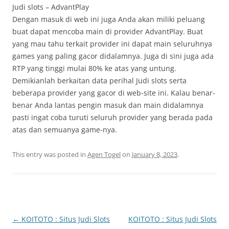
Judi slots – AdvantPlay
Dengan masuk di web ini juga Anda akan miliki peluang
buat dapat mencoba main di provider AdvantPlay. Buat
yang mau tahu terkait provider ini dapat main seluruhnya
games yang paling gacor didalamnya. Juga di sini juga ada
RTP yang tinggi mulai 80% ke atas yang untung.
Demikianlah berkaitan data perihal Judi slots serta
beberapa provider yang gacor di web-site ini. Kalau benar-
benar Anda lantas pengin masuk dan main didalamnya
pasti ingat coba turuti seluruh provider yang berada pada
atas dan semuanya game-nya.
This entry was posted in
Agen Togel
on
January 8, 2023
.
Post
←
KOITOTO : Situs Judi Slots
KOITOTO : Situs Judi Slots