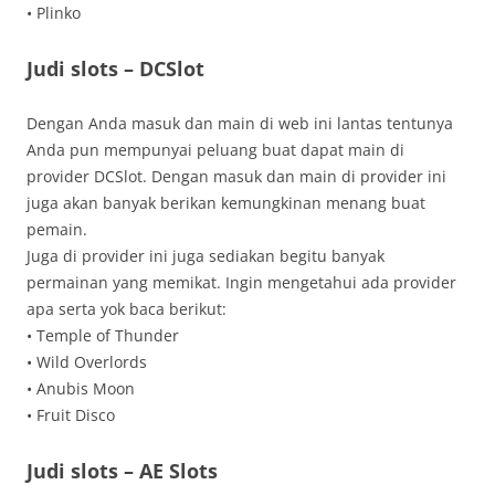
• Plinko
Judi slots – DCSlot
Dengan Anda masuk dan main di web ini lantas tentunya
Anda pun mempunyai peluang buat dapat main di
provider DCSlot. Dengan masuk dan main di provider ini
juga akan banyak berikan kemungkinan menang buat
pemain.
Juga di provider ini juga sediakan begitu banyak
permainan yang memikat. Ingin mengetahui ada provider
apa serta yok baca berikut:
• Temple of Thunder
• Wild Overlords
• Anubis Moon
• Fruit Disco
Judi slots – AE Slots