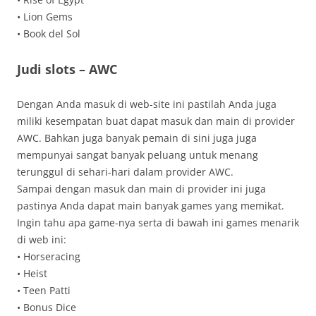
• Lion Gems
• Book del Sol
Judi slots – AWC
Dengan Anda masuk di web-site ini pastilah Anda juga
miliki kesempatan buat dapat masuk dan main di provider
AWC. Bahkan juga banyak pemain di sini juga juga
mempunyai sangat banyak peluang untuk menang
terunggul di sehari-hari dalam provider AWC.
Sampai dengan masuk dan main di provider ini juga
pastinya Anda dapat main banyak games yang memikat.
Ingin tahu apa game-nya serta di bawah ini games menarik
di web ini:
• Horseracing
• Heist
• Teen Patti
• Bonus Dice