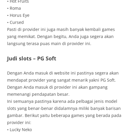
• Hot Fruits
• Roma
• Horus Eye
• Cursed
Pasti di provider ini juga masih banyak kembali games
yang memikat. Dengan begitu, Anda juga segera akan
langsung terasa puas main di provider ini.
Judi slots – PG Soft
Dengan Anda masuk di website ini pastinya segera akan
mendapat provider yang sangat menarik yakni PG Soft.
Dengan Anda masuk di provider ini akan gampang
memenangi pendapatan besar.
Ini semuanya pastinya karena ada pelbagai jenis model
slots yang benar-benar didalamnya miliki banyak barisan
gambar. Berikut yaitu beberapa games yang berada pada
provider ini:
• Lucky Neko