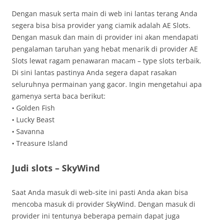
Dengan masuk serta main di web ini lantas terang Anda
segera bisa bisa provider yang ciamik adalah AE Slots.
Dengan masuk dan main di provider ini akan mendapati
pengalaman taruhan yang hebat menarik di provider AE
Slots lewat ragam penawaran macam – type slots terbaik.
Di sini lantas pastinya Anda segera dapat rasakan
seluruhnya permainan yang gacor. Ingin mengetahui apa
gamenya serta baca berikut:
• Golden Fish
• Lucky Beast
• Savanna
• Treasure Island
Judi slots – SkyWind
Saat Anda masuk di web-site ini pasti Anda akan bisa
mencoba masuk di provider SkyWind. Dengan masuk di
provider ini tentunya beberapa pemain dapat juga