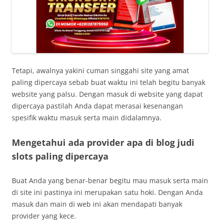
Tetapi, awalnya yakini cuman singgahi site yang amat
paling dipercaya sebab buat waktu ini telah begitu banyak
website yang palsu. Dengan masuk di website yang dapat
dipercaya pastilah Anda dapat merasai kesenangan
spesifik waktu masuk serta main didalamnya.
Mengetahui ada provider apa di blog judi
slots paling dipercaya
Buat Anda yang benar-benar begitu mau masuk serta main
di site ini pastinya ini merupakan satu hoki. Dengan Anda
masuk dan main di web ini akan mendapati banyak
provider yang kece.