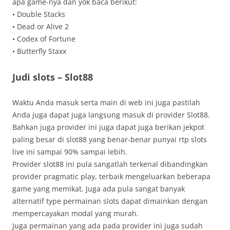
apa game-nya dan yok baca berikut:
• Double Stacks
• Dead or Alive 2
• Codex of Fortune
• Butterfly Staxx
Judi slots – Slot88
Waktu Anda masuk serta main di web ini juga pastilah
Anda juga dapat juga langsung masuk di provider Slot88.
Bahkan juga provider ini juga dapat juga berikan jekpot
paling besar di slot88 yang benar-benar punyai rtp slots
live ini sampai 90% sampai lebih.
Provider slot88 ini pula sangatlah terkenal dibandingkan
provider pragmatic play, terbaik mengeluarkan beberapa
game yang memikat. Juga ada pula sangat banyak
alternatif type permainan slots dapat dimainkan dengan
mempercayakan modal yang murah.
Juga permainan yang ada pada provider ini juga sudah