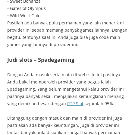
• Sweet Bonanza
• Gates of Olympus
• Wild West Gold
Pastilah ada banyak pula permainan yang lain menarik di
provider ini sebab memang banyak games lainnya. Dengan
begitu, tentunya saat ini Anda juga bisa juga coba main
games yang lainnya di provider ini.
Judi slots – Spadegaming
Dengan Anda masuk serta main di web-site ini pastinya
Anda bakal memperoleh provider yang bagus ialah
Spadegaming. Yang belum mengetahui kalau provider ini
pastinya banyak sekali menjajakan kemungkinan menang
yang demikian besar dengan
RTP Slot
sejumlah 95%.
Ditanggung dengan masuk dan main di provider ini juga
pasti akan ada banyak keuntungan. Juga di provider ini
lantas banyak pula disiapkan sangat banyak permainan