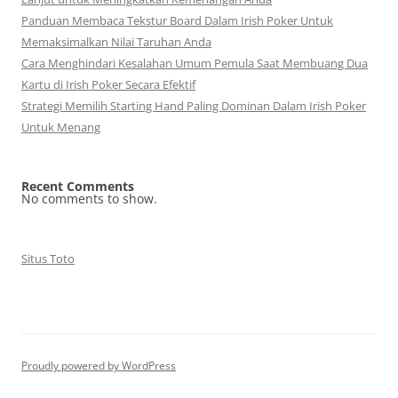
Panduan Membaca Tekstur Board Dalam Irish Poker Untuk
Memaksimalkan Nilai Taruhan Anda
Cara Menghindari Kesalahan Umum Pemula Saat Membuang Dua
Kartu di Irish Poker Secara Efektif
Strategi Memilih Starting Hand Paling Dominan Dalam Irish Poker
Untuk Menang
Recent Comments
No comments to show.
Situs Toto
Proudly powered by WordPress