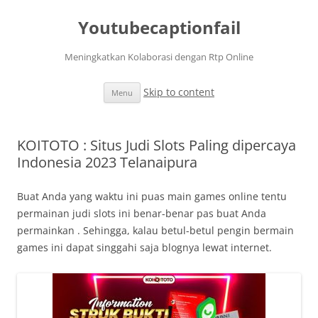
Youtubecaptionfail
Meningkatkan Kolaborasi dengan Rtp Online
Skip to content
Menu
KOITOTO : Situs Judi Slots Paling dipercaya
Indonesia 2023 Telanaipura
Buat Anda yang waktu ini puas main games online tentu
permainan judi slots ini benar-benar pas buat Anda
permainkan . Sehingga, kalau betul-betul pengin bermain
games ini dapat singgahi saja blognya lewat internet.