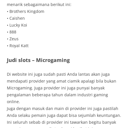
menarik sebagaimana berikut ini:
• Brothers Kingdom
• Caishen
• Lucky Koi
• 888
• Zeus
• Royal Katt
Judi slots – Microgaming
Di website ini juga sudah pasti Anda lantas akan juga
mendapati provider yang amat ciamik apalagi bila bukan
Microgaming. Juga provider ini juga punyai banyak
pengalaman beberapa tahun dalam industri gaming
online.
Juga dengan masuk dan main di provider ini juga pastilah
Anda selaku pemain juga dapat bisa sejumlah keuntungan.
Ini seluruh sebab di provider ini tawarkan begitu banyak