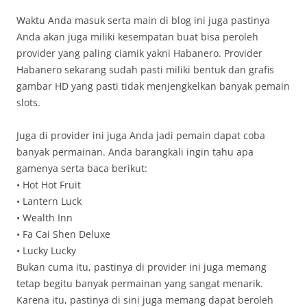
Waktu Anda masuk serta main di blog ini juga pastinya
Anda akan juga miliki kesempatan buat bisa peroleh
provider yang paling ciamik yakni Habanero. Provider
Habanero sekarang sudah pasti miliki bentuk dan grafis
gambar HD yang pasti tidak menjengkelkan banyak pemain
slots.
Juga di provider ini juga Anda jadi pemain dapat coba
banyak permainan. Anda barangkali ingin tahu apa
gamenya serta baca berikut:
• Hot Hot Fruit
• Lantern Luck
• Wealth Inn
• Fa Cai Shen Deluxe
• Lucky Lucky
Bukan cuma itu, pastinya di provider ini juga memang
tetap begitu banyak permainan yang sangat menarik.
Karena itu, pastinya di sini juga memang dapat beroleh