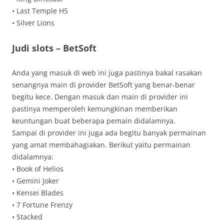
• Last Temple H5
• Silver Lions
Judi slots – BetSoft
Anda yang masuk di web ini juga pastinya bakal rasakan
senangnya main di provider BetSoft yang benar-benar
begitu kece. Dengan masuk dan main di provider ini
pastinya memperoleh kemungkinan memberikan
keuntungan buat beberapa pemain didalamnya.
Sampai di provider ini juga ada begitu banyak permainan
yang amat membahagiakan. Berikut yaitu permainan
didalamnya:
• Book of Helios
• Gemini Joker
• Kensei Blades
• 7 Fortune Frenzy
• Stacked