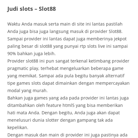
Judi slots – Slot88
Waktu Anda masuk serta main di site ini lantas pastilah
Anda juga bisa juga langsung masuk di provider Slot88.
Sampai provider ini lantas dapat juga memberinya jekpot
paling besar di slot88 yang punyai rtp slots live ini sampai
90% bahkan juga lebih.
Provider slot88 ini pun sangat terkenal ketimbang provider
pragmatic play, terhebat mengeluarkan beberapa game
yang memikat. Sampai ada pula begitu banyak alternatif
tipe games slots dapat dimainkan dengan mempercayakan
modal yang murah.
Bahkan juga games yang ada pada provider ini lantas juga
ditambahkan oleh feature html5 yang bisa memberikan
hati mata Anda. Dengan begitu, Anda juga akan dapat
menelusuri dunia slotter dengan gampang tak ada
kepelikan.
Dengan masuk dan main di provider ini juga pastinya ada