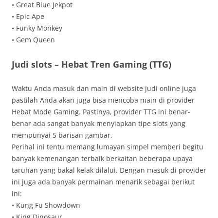
• Great Blue Jekpot
• Epic Ape
• Funky Monkey
• Gem Queen
Judi slots – Hebat Tren Gaming (TTG)
Waktu Anda masuk dan main di website judi online juga
pastilah Anda akan juga bisa mencoba main di provider
Hebat Mode Gaming. Pastinya, provider TTG ini benar-
benar ada sangat banyak menyiapkan tipe slots yang
mempunyai 5 barisan gambar.
Perihal ini tentu memang lumayan simpel memberi begitu
banyak kemenangan terbaik berkaitan beberapa upaya
taruhan yang bakal kelak dilalui. Dengan masuk di provider
ini juga ada banyak permainan menarik sebagai berikut
ini:
• Kung Fu Showdown
• King Dinosaur