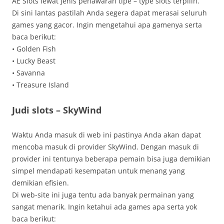
AE Slots lewat jenis penawaran tipe – type slots terpilih.
Di sini lantas pastilah Anda segera dapat merasai seluruh
games yang gacor. Ingin mengetahui apa gamenya serta
baca berikut:
• Golden Fish
• Lucky Beast
• Savanna
• Treasure Island
Judi slots – SkyWind
Waktu Anda masuk di web ini pastinya Anda akan dapat
mencoba masuk di provider SkyWind. Dengan masuk di
provider ini tentunya beberapa pemain bisa juga demikian
simpel mendapati kesempatan untuk menang yang
demikian efisien.
Di web-site ini juga tentu ada banyak permainan yang
sangat menarik. Ingin ketahui ada games apa serta yok
baca berikut: