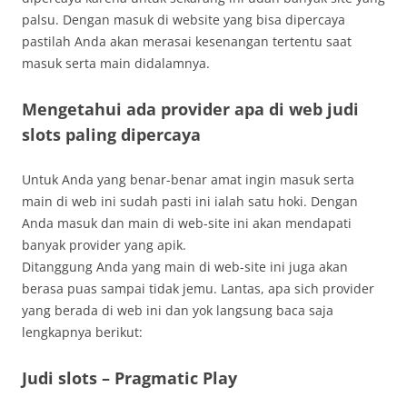
palsu. Dengan masuk di website yang bisa dipercaya
pastilah Anda akan merasai kesenangan tertentu saat
masuk serta main didalamnya.
Mengetahui ada provider apa di web judi
slots paling dipercaya
Untuk Anda yang benar-benar amat ingin masuk serta
main di web ini sudah pasti ini ialah satu hoki. Dengan
Anda masuk dan main di web-site ini akan mendapati
banyak provider yang apik.
Ditanggung Anda yang main di web-site ini juga akan
berasa puas sampai tidak jemu. Lantas, apa sich provider
yang berada di web ini dan yok langsung baca saja
lengkapnya berikut:
Judi slots – Pragmatic Play