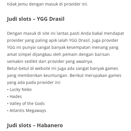
tidak jemu dengan masuk di provider ini.
Judi slots – YGG Drasil
Dengan masuk di site ini lantas pasti Anda bakal mendapat
provider yang paling apik ialah YGG Drasil. Juga provider
YGG ini punyai sangat banyak kesempatan menang yang
amat simpel dijangkau oleh pemain dengan barisan
semakin sedikit dari provider yang awalnya.
Betul-betul di website ini juga ada sangat banyak games
yang memberikan keuntungan. Berikut merupakan games
yang ada pada provider ini:
• Lucky Neko
• Hades
• Valley of the Gods
• Atlantis Megaways
Judi slots – Habanero