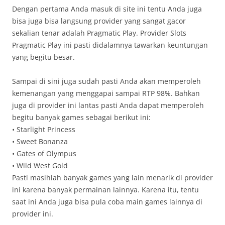
Dengan pertama Anda masuk di site ini tentu Anda juga
bisa juga bisa langsung provider yang sangat gacor
sekalian tenar adalah Pragmatic Play. Provider Slots
Pragmatic Play ini pasti didalamnya tawarkan keuntungan
yang begitu besar.
Sampai di sini juga sudah pasti Anda akan memperoleh
kemenangan yang menggapai sampai RTP 98%. Bahkan
juga di provider ini lantas pasti Anda dapat memperoleh
begitu banyak games sebagai berikut ini:
• Starlight Princess
• Sweet Bonanza
• Gates of Olympus
• Wild West Gold
Pasti masihlah banyak games yang lain menarik di provider
ini karena banyak permainan lainnya. Karena itu, tentu
saat ini Anda juga bisa pula coba main games lainnya di
provider ini.