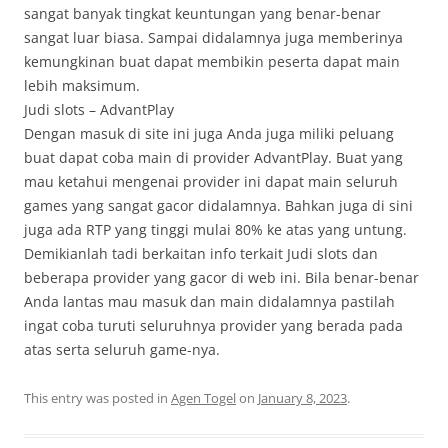
sangat banyak tingkat keuntungan yang benar-benar
sangat luar biasa. Sampai didalamnya juga memberinya
kemungkinan buat dapat membikin peserta dapat main
lebih maksimum.
Judi slots – AdvantPlay
Dengan masuk di site ini juga Anda juga miliki peluang
buat dapat coba main di provider AdvantPlay. Buat yang
mau ketahui mengenai provider ini dapat main seluruh
games yang sangat gacor didalamnya. Bahkan juga di sini
juga ada RTP yang tinggi mulai 80% ke atas yang untung.
Demikianlah tadi berkaitan info terkait Judi slots dan
beberapa provider yang gacor di web ini. Bila benar-benar
Anda lantas mau masuk dan main didalamnya pastilah
ingat coba turuti seluruhnya provider yang berada pada
atas serta seluruh game-nya.
This entry was posted in
Agen Togel
on
January 8, 2023
.