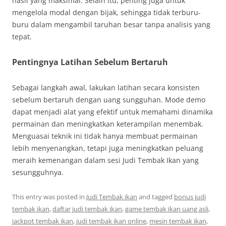
hasil yang maksimal. Selain itu, penting juga untuk
mengelola modal dengan bijak, sehingga tidak terburu-
buru dalam mengambil taruhan besar tanpa analisis yang
tepat.
Pentingnya Latihan Sebelum Bertaruh
Sebagai langkah awal, lakukan latihan secara konsisten
sebelum bertaruh dengan uang sungguhan. Mode demo
dapat menjadi alat yang efektif untuk memahami dinamika
permainan dan meningkatkan keterampilan menembak.
Menguasai teknik ini tidak hanya membuat permainan
lebih menyenangkan, tetapi juga meningkatkan peluang
meraih kemenangan dalam sesi Judi Tembak Ikan yang
sesungguhnya.
This entry was posted in
Judi Tembak ikan
and tagged
bonus judi
tembak ikan
,
daftar judi tembak ikan
,
game tembak ikan uang asli
,
jackpot tembak ikan
,
judi tembak ikan online
,
mesin tembak ikan
,