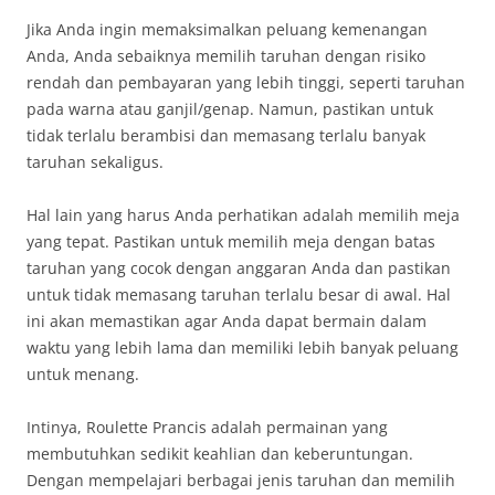
Jika Anda ingin memaksimalkan peluang kemenangan
Anda, Anda sebaiknya memilih taruhan dengan risiko
rendah dan pembayaran yang lebih tinggi, seperti taruhan
pada warna atau ganjil/genap. Namun, pastikan untuk
tidak terlalu berambisi dan memasang terlalu banyak
taruhan sekaligus.
Hal lain yang harus Anda perhatikan adalah memilih meja
yang tepat. Pastikan untuk memilih meja dengan batas
taruhan yang cocok dengan anggaran Anda dan pastikan
untuk tidak memasang taruhan terlalu besar di awal. Hal
ini akan memastikan agar Anda dapat bermain dalam
waktu yang lebih lama dan memiliki lebih banyak peluang
untuk menang.
Intinya, Roulette Prancis adalah permainan yang
membutuhkan sedikit keahlian dan keberuntungan.
Dengan mempelajari berbagai jenis taruhan dan memilih