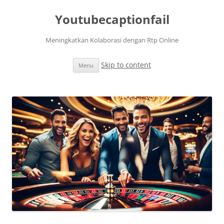
Youtubecaptionfail
Meningkatkan Kolaborasi dengan Rtp Online
Skip to content
Menu