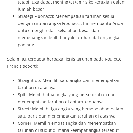
tetapi juga dapat meningkatkan risiko kerugian dalam
jumlah besar.
Strategi Fibonacci: Menempatkan taruhan sesuai
dengan urutan angka Fibonacci. Ini membantu Anda
untuk menghindari kekalahan besar dan
memenangkan lebih banyak taruhan dalam jangka
panjang.
Selain itu, terdapat berbagai jenis taruhan pada Roulette
Prancis seperti:
Straight up: Memilih satu angka dan menempatkan
taruhan di atasnya.
Split: Memilih dua angka yang bersebelahan dan
menempatkan taruhan di antara keduanya.
Street: Memilih tiga angka yang bersebelahan dalam
satu baris dan menempatkan taruhan di atasnya.
Corner: Memilih empat angka dan menempatkan
taruhan di sudut di mana keempat angka tersebut