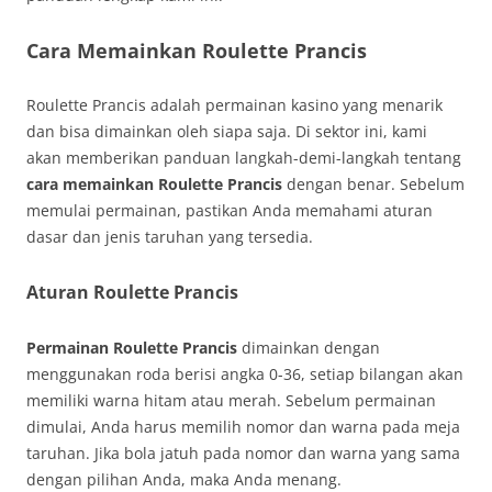
Cara Memainkan Roulette Prancis
Roulette Prancis adalah permainan kasino yang menarik
dan bisa dimainkan oleh siapa saja. Di sektor ini, kami
akan memberikan panduan langkah-demi-langkah tentang
cara memainkan Roulette Prancis
dengan benar. Sebelum
memulai permainan, pastikan Anda memahami aturan
dasar dan jenis taruhan yang tersedia.
Aturan Roulette Prancis
Permainan Roulette Prancis
dimainkan dengan
menggunakan roda berisi angka 0-36, setiap bilangan akan
memiliki warna hitam atau merah. Sebelum permainan
dimulai, Anda harus memilih nomor dan warna pada meja
taruhan. Jika bola jatuh pada nomor dan warna yang sama
dengan pilihan Anda, maka Anda menang.