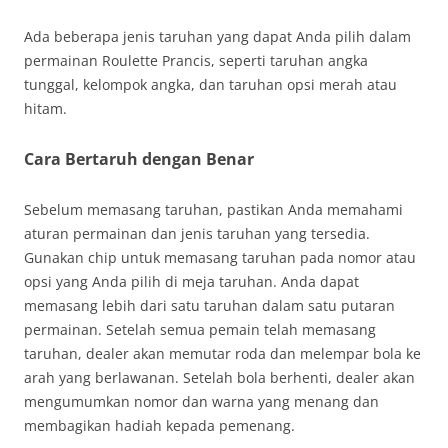
Ada beberapa jenis taruhan yang dapat Anda pilih dalam
permainan Roulette Prancis, seperti taruhan angka
tunggal, kelompok angka, dan taruhan opsi merah atau
hitam.
Cara Bertaruh dengan Benar
Sebelum memasang taruhan, pastikan Anda memahami
aturan permainan dan jenis taruhan yang tersedia.
Gunakan chip untuk memasang taruhan pada nomor atau
opsi yang Anda pilih di meja taruhan. Anda dapat
memasang lebih dari satu taruhan dalam satu putaran
permainan. Setelah semua pemain telah memasang
taruhan, dealer akan memutar roda dan melempar bola ke
arah yang berlawanan. Setelah bola berhenti, dealer akan
mengumumkan nomor dan warna yang menang dan
membagikan hadiah kepada pemenang.