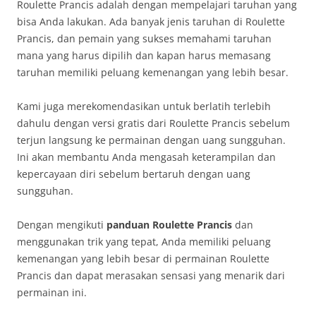
Roulette Prancis adalah dengan mempelajari taruhan yang
bisa Anda lakukan. Ada banyak jenis taruhan di Roulette
Prancis, dan pemain yang sukses memahami taruhan
mana yang harus dipilih dan kapan harus memasang
taruhan memiliki peluang kemenangan yang lebih besar.
Kami juga merekomendasikan untuk berlatih terlebih
dahulu dengan versi gratis dari Roulette Prancis sebelum
terjun langsung ke permainan dengan uang sungguhan.
Ini akan membantu Anda mengasah keterampilan dan
kepercayaan diri sebelum bertaruh dengan uang
sungguhan.
Dengan mengikuti
panduan Roulette Prancis
dan
menggunakan trik yang tepat, Anda memiliki peluang
kemenangan yang lebih besar di permainan Roulette
Prancis dan dapat merasakan sensasi yang menarik dari
permainan ini.