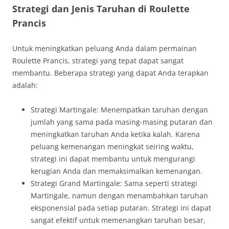
Strategi dan Jenis Taruhan di Roulette
Prancis
Untuk meningkatkan peluang Anda dalam permainan
Roulette Prancis, strategi yang tepat dapat sangat
membantu. Beberapa strategi yang dapat Anda terapkan
adalah:
Strategi Martingale: Menempatkan taruhan dengan
jumlah yang sama pada masing-masing putaran dan
meningkatkan taruhan Anda ketika kalah. Karena
peluang kemenangan meningkat seiring waktu,
strategi ini dapat membantu untuk mengurangi
kerugian Anda dan memaksimalkan kemenangan.
Strategi Grand Martingale: Sama seperti strategi
Martingale, namun dengan menambahkan taruhan
eksponensial pada setiap putaran. Strategi ini dapat
sangat efektif untuk memenangkan taruhan besar,