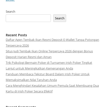
Search
Search
Recent Posts
Daftar Agen Tembak Ikan Resmi Deposit E-Wallet Tanpa Potongan
Terpercaya 2026
Situs Judi Tembak Ikan Online Terpercaya 2026 dengan Bonus
Deposit Harian Resmi dan Aman
Trik Psikologi Bermain Poker di Turnamen Irish Poker Tingkat
Lanjut untuk Meningkatkan Kemenangan Anda
Panduan Membaca Tekstur Board Dalam Irish Poker Untuk
Memaksimalkan Nilai Taruhan Anda
Cara Menghindari Kesalahan Umum Pemula Saat Membuang Dua
Kartu di Irish Poker Secara Efektif