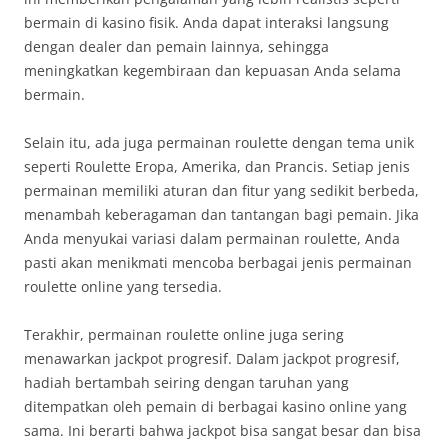
bermain di kasino fisik. Anda dapat interaksi langsung
dengan dealer dan pemain lainnya, sehingga
meningkatkan kegembiraan dan kepuasan Anda selama
bermain.
Selain itu, ada juga permainan roulette dengan tema unik
seperti Roulette Eropa, Amerika, dan Prancis. Setiap jenis
permainan memiliki aturan dan fitur yang sedikit berbeda,
menambah keberagaman dan tantangan bagi pemain. Jika
Anda menyukai variasi dalam permainan roulette, Anda
pasti akan menikmati mencoba berbagai jenis permainan
roulette online yang tersedia.
Terakhir, permainan roulette online juga sering
menawarkan jackpot progresif. Dalam jackpot progresif,
hadiah bertambah seiring dengan taruhan yang
ditempatkan oleh pemain di berbagai kasino online yang
sama. Ini berarti bahwa jackpot bisa sangat besar dan bisa