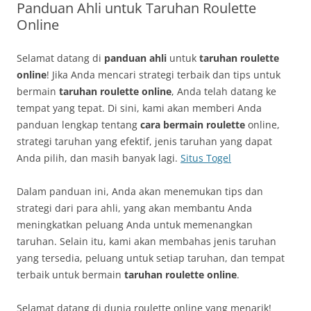
Panduan Ahli untuk Taruhan Roulette
Online
Selamat datang di
panduan ahli
untuk
taruhan roulette
online
! Jika Anda mencari strategi terbaik dan tips untuk
bermain
taruhan roulette online
, Anda telah datang ke
tempat yang tepat. Di sini, kami akan memberi Anda
panduan lengkap tentang
cara bermain roulette
online,
strategi taruhan yang efektif, jenis taruhan yang dapat
Anda pilih, dan masih banyak lagi.
Situs Togel
Dalam panduan ini, Anda akan menemukan tips dan
strategi dari para ahli, yang akan membantu Anda
meningkatkan peluang Anda untuk memenangkan
taruhan. Selain itu, kami akan membahas jenis taruhan
yang tersedia, peluang untuk setiap taruhan, dan tempat
terbaik untuk bermain
taruhan roulette online
.
Selamat datang di dunia roulette online yang menarik!