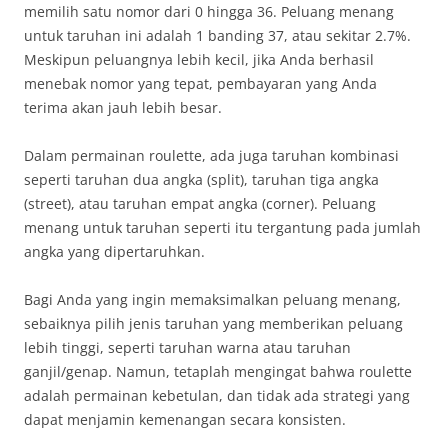
memilih satu nomor dari 0 hingga 36. Peluang menang
untuk taruhan ini adalah 1 banding 37, atau sekitar 2.7%.
Meskipun peluangnya lebih kecil, jika Anda berhasil
menebak nomor yang tepat, pembayaran yang Anda
terima akan jauh lebih besar.
Dalam permainan roulette, ada juga taruhan kombinasi
seperti taruhan dua angka (split), taruhan tiga angka
(street), atau taruhan empat angka (corner). Peluang
menang untuk taruhan seperti itu tergantung pada jumlah
angka yang dipertaruhkan.
Bagi Anda yang ingin memaksimalkan peluang menang,
sebaiknya pilih jenis taruhan yang memberikan peluang
lebih tinggi, seperti taruhan warna atau taruhan
ganjil/genap. Namun, tetaplah mengingat bahwa roulette
adalah permainan kebetulan, dan tidak ada strategi yang
dapat menjamin kemenangan secara konsisten.