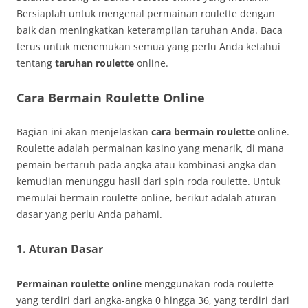
Bersiaplah untuk mengenal permainan roulette dengan
baik dan meningkatkan keterampilan taruhan Anda. Baca
terus untuk menemukan semua yang perlu Anda ketahui
tentang
taruhan roulette
online.
Cara Bermain Roulette Online
Bagian ini akan menjelaskan
cara bermain roulette
online.
Roulette adalah permainan kasino yang menarik, di mana
pemain bertaruh pada angka atau kombinasi angka dan
kemudian menunggu hasil dari spin roda roulette. Untuk
memulai bermain roulette online, berikut adalah aturan
dasar yang perlu Anda pahami.
1. Aturan Dasar
Permainan roulette online
menggunakan roda roulette
yang terdiri dari angka-angka 0 hingga 36, yang terdiri dari