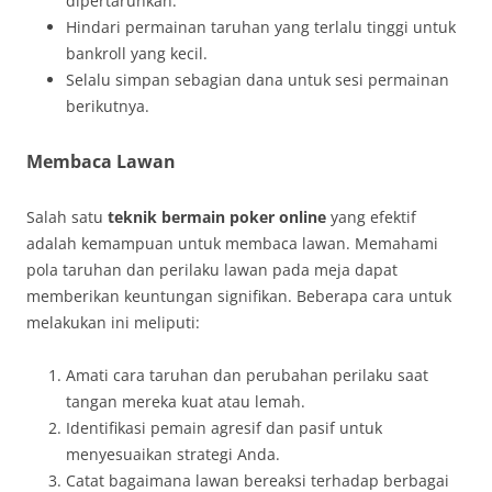
dipertaruhkan.
Hindari permainan taruhan yang terlalu tinggi untuk
bankroll yang kecil.
Selalu simpan sebagian dana untuk sesi permainan
berikutnya.
Membaca Lawan
Salah satu
teknik bermain poker online
yang efektif
adalah kemampuan untuk membaca lawan. Memahami
pola taruhan dan perilaku lawan pada meja dapat
memberikan keuntungan signifikan. Beberapa cara untuk
melakukan ini meliputi:
Amati cara taruhan dan perubahan perilaku saat
tangan mereka kuat atau lemah.
Identifikasi pemain agresif dan pasif untuk
menyesuaikan strategi Anda.
Catat bagaimana lawan bereaksi terhadap berbagai