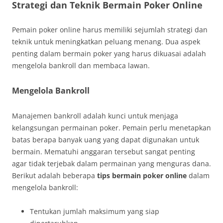
Strategi dan Teknik Bermain Poker Online
Pemain poker online harus memiliki sejumlah strategi dan
teknik untuk meningkatkan peluang menang. Dua aspek
penting dalam bermain poker yang harus dikuasai adalah
mengelola bankroll dan membaca lawan.
Mengelola Bankroll
Manajemen bankroll adalah kunci untuk menjaga
kelangsungan permainan poker. Pemain perlu menetapkan
batas berapa banyak uang yang dapat digunakan untuk
bermain. Mematuhi anggaran tersebut sangat penting
agar tidak terjebak dalam permainan yang menguras dana.
Berikut adalah beberapa
tips bermain poker online
dalam
mengelola bankroll:
Tentukan jumlah maksimum yang siap