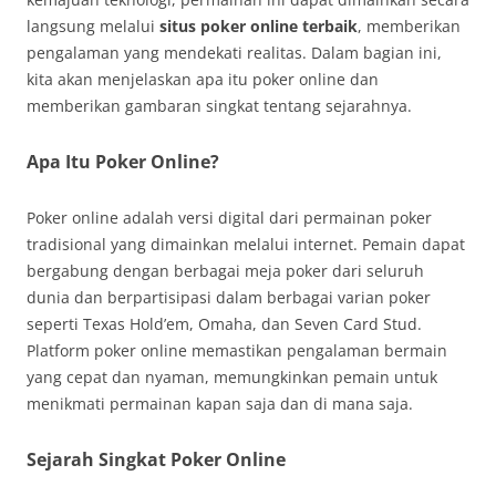
langsung melalui
situs poker online terbaik
, memberikan
pengalaman yang mendekati realitas. Dalam bagian ini,
kita akan menjelaskan apa itu poker online dan
memberikan gambaran singkat tentang sejarahnya.
Apa Itu Poker Online?
Poker online adalah versi digital dari permainan poker
tradisional yang dimainkan melalui internet. Pemain dapat
bergabung dengan berbagai meja poker dari seluruh
dunia dan berpartisipasi dalam berbagai varian poker
seperti Texas Hold’em, Omaha, dan Seven Card Stud.
Platform poker online memastikan pengalaman bermain
yang cepat dan nyaman, memungkinkan pemain untuk
menikmati permainan kapan saja dan di mana saja.
Sejarah Singkat Poker Online