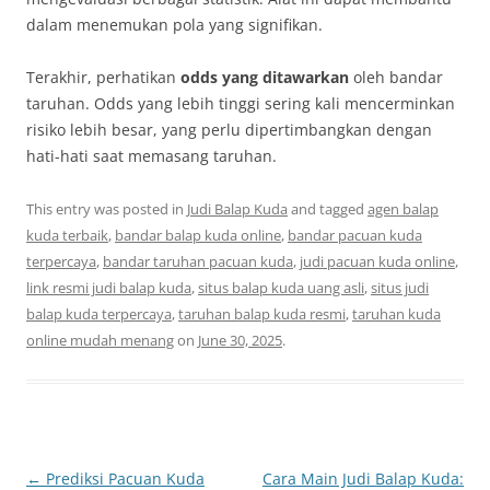
dalam menemukan pola yang signifikan.
Terakhir, perhatikan
odds yang ditawarkan
oleh bandar
taruhan. Odds yang lebih tinggi sering kali mencerminkan
risiko lebih besar, yang perlu dipertimbangkan dengan
hati-hati saat memasang taruhan.
This entry was posted in
Judi Balap Kuda
and tagged
agen balap
kuda terbaik
,
bandar balap kuda online
,
bandar pacuan kuda
terpercaya
,
bandar taruhan pacuan kuda
,
judi pacuan kuda online
,
link resmi judi balap kuda
,
situs balap kuda uang asli
,
situs judi
balap kuda terpercaya
,
taruhan balap kuda resmi
,
taruhan kuda
online mudah menang
on
June 30, 2025
.
Post
←
Prediksi Pacuan Kuda
Cara Main Judi Balap Kuda: