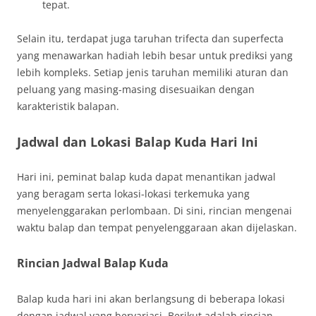
tepat.
Selain itu, terdapat juga taruhan trifecta dan superfecta
yang menawarkan hadiah lebih besar untuk prediksi yang
lebih kompleks. Setiap jenis taruhan memiliki aturan dan
peluang yang masing-masing disesuaikan dengan
karakteristik balapan.
Jadwal dan Lokasi Balap Kuda Hari Ini
Hari ini, peminat balap kuda dapat menantikan jadwal
yang beragam serta lokasi-lokasi terkemuka yang
menyelenggarakan perlombaan. Di sini, rincian mengenai
waktu balap dan tempat penyelenggaraan akan dijelaskan.
Rincian Jadwal Balap Kuda
Balap kuda hari ini akan berlangsung di beberapa lokasi
dengan jadwal yang bervariasi. Berikut adalah rincian