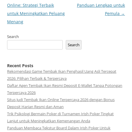
navigation
Online: Strategi Terbaik
Panduan Lengkap untuk
untuk Meningkatkan Peluang
Pemula
→
Menang
Search
Search
Recent Posts
Rekomendasi Game Tembak Ikan Penghasil Uang Asli Tercepat
2026: Pilihan Terbaik & Terpercaya
Daftar Agen Tembak Ikan Resmi Deposit E-Wallet Tanpa Potongan
Terpercaya 2026
Situs Judi Tembak Ikan Online Terpercaya 2026 dengan Bonus
Deposit Harian Resmi dan Aman
Trik Psikologi Bermain Poker di Turnamen Irish Poker Tingkat
Lanjut untuk Meningkatkan Kemenangan Anda
Panduan Membaca Tekstur Board Dalam Irish Poker Untuk