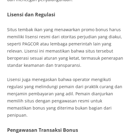
Lisensi dan Regulasi
Situs tembak ikan yang menawarkan promo bonus harus
memiliki lisensi resmi dari otoritas perjudian yang diakui,
seperti PAGCOR atau lembaga pemerintah lain yang
relevan. Lisensi ini memastikan bahwa situs tersebut
beroperasi sesuai aturan yang ketat, termasuk penerapan
standar keamanan dan transparansi.
Lisensi juga menegaskan bahwa operator mengikuti
regulasi yang melindungi pemain dari praktik curang dan
menjamin pembayaran yang adil. Pemain dianjurkan
memilih situs dengan pengawasan resmi untuk
memastikan bonus yang diterima bukan bagian dari
penipuan.
Pengawasan Transaksi Bonus