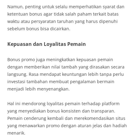
Namun, penting untuk selalu memperhatikan syarat dan
ketentuan bonus agar tidak salah paham terkait batas
waktu atau persyaratan taruhan yang harus dipenuhi
sebelum bonus bisa dicairkan.
Kepuasan dan Loyalitas Pemain
Bonus promo juga meningkatkan kepuasan pemain
dengan memberikan nilai tambah yang dirasakan secara
langsung. Rasa mendapat keuntungan lebih tanpa perlu
investasi tambahan membuat pengalaman bermain
menjadi lebih menyenangkan.
Hal ini mendorong loyalitas pemain terhadap platform
yang menyediakan bonus konsisten dan transparan.
Pemain cenderung kembali dan merekomendasikan situs
yang menawarkan promo dengan aturan jelas dan hadiah
menarik.