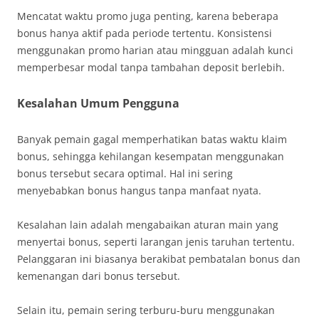
Mencatat waktu promo juga penting, karena beberapa
bonus hanya aktif pada periode tertentu. Konsistensi
menggunakan promo harian atau mingguan adalah kunci
memperbesar modal tanpa tambahan deposit berlebih.
Kesalahan Umum Pengguna
Banyak pemain gagal memperhatikan batas waktu klaim
bonus, sehingga kehilangan kesempatan menggunakan
bonus tersebut secara optimal. Hal ini sering
menyebabkan bonus hangus tanpa manfaat nyata.
Kesalahan lain adalah mengabaikan aturan main yang
menyertai bonus, seperti larangan jenis taruhan tertentu.
Pelanggaran ini biasanya berakibat pembatalan bonus dan
kemenangan dari bonus tersebut.
Selain itu, pemain sering terburu-buru menggunakan