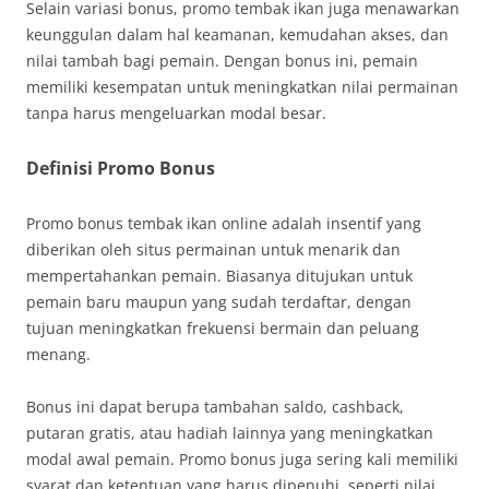
Selain variasi bonus, promo tembak ikan juga menawarkan
keunggulan dalam hal keamanan, kemudahan akses, dan
nilai tambah bagi pemain. Dengan bonus ini, pemain
memiliki kesempatan untuk meningkatkan nilai permainan
tanpa harus mengeluarkan modal besar.
Definisi Promo Bonus
Promo bonus tembak ikan online adalah insentif yang
diberikan oleh situs permainan untuk menarik dan
mempertahankan pemain. Biasanya ditujukan untuk
pemain baru maupun yang sudah terdaftar, dengan
tujuan meningkatkan frekuensi bermain dan peluang
menang.
Bonus ini dapat berupa tambahan saldo, cashback,
putaran gratis, atau hadiah lainnya yang meningkatkan
modal awal pemain. Promo bonus juga sering kali memiliki
syarat dan ketentuan yang harus dipenuhi, seperti nilai