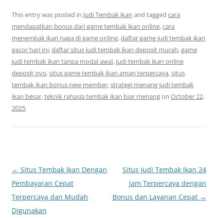
This entry was posted in
Judi Tembak ikan
and tagged
cara
mendapatkan bonus dari game tembak ikan online
,
cara
menembak ikan naga di game online
,
daftar game judi tembak ikan
gacor hari ini
,
daftar situs judi tembak ikan deposit murah
,
game
judi tembak ikan tanpa modal awal
,
judi tembak ikan online
deposit ovo
,
situs game tembak ikan aman terpercaya
,
situs
tembak ikan bonus new member
,
strategi menang judi tembak
ikan besar
,
teknik rahasia tembak ikan biar menang
on
October 22,
2025
.
Post
←
Situs Tembak Ikan Dengan
Situs Judi Tembak Ikan 24
navigation
Pembayaran Cepat
Jam Terpercaya dengan
Terpercaya dan Mudah
Bonus dan Layanan Cepat
→
Digunakan