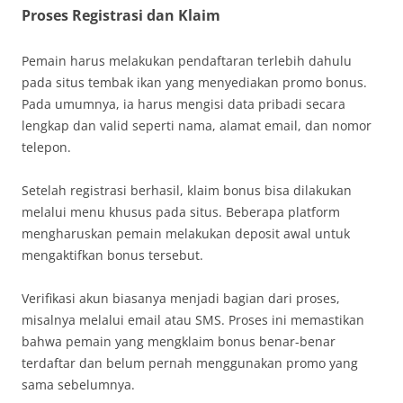
Proses Registrasi dan Klaim
Pemain harus melakukan pendaftaran terlebih dahulu
pada situs tembak ikan yang menyediakan promo bonus.
Pada umumnya, ia harus mengisi data pribadi secara
lengkap dan valid seperti nama, alamat email, dan nomor
telepon.
Setelah registrasi berhasil, klaim bonus bisa dilakukan
melalui menu khusus pada situs. Beberapa platform
mengharuskan pemain melakukan deposit awal untuk
mengaktifkan bonus tersebut.
Verifikasi akun biasanya menjadi bagian dari proses,
misalnya melalui email atau SMS. Proses ini memastikan
bahwa pemain yang mengklaim bonus benar-benar
terdaftar dan belum pernah menggunakan promo yang
sama sebelumnya.