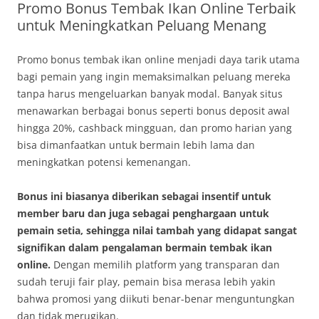
Promo Bonus Tembak Ikan Online Terbaik
untuk Meningkatkan Peluang Menang
Promo bonus tembak ikan online menjadi daya tarik utama
bagi pemain yang ingin memaksimalkan peluang mereka
tanpa harus mengeluarkan banyak modal. Banyak situs
menawarkan berbagai bonus seperti bonus deposit awal
hingga 20%, cashback mingguan, dan promo harian yang
bisa dimanfaatkan untuk bermain lebih lama dan
meningkatkan potensi kemenangan.
Bonus ini biasanya diberikan sebagai insentif untuk
member baru dan juga sebagai penghargaan untuk
pemain setia, sehingga nilai tambah yang didapat sangat
signifikan dalam pengalaman bermain tembak ikan
online.
Dengan memilih platform yang transparan dan
sudah teruji fair play, pemain bisa merasa lebih yakin
bahwa promosi yang diikuti benar-benar menguntungkan
dan tidak merugikan.