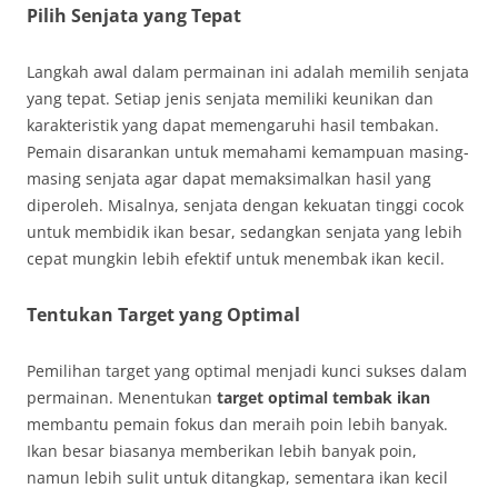
Pilih Senjata yang Tepat
Langkah awal dalam permainan ini adalah memilih senjata
yang tepat. Setiap jenis senjata memiliki keunikan dan
karakteristik yang dapat memengaruhi hasil tembakan.
Pemain disarankan untuk memahami kemampuan masing-
masing senjata agar dapat memaksimalkan hasil yang
diperoleh. Misalnya, senjata dengan kekuatan tinggi cocok
untuk membidik ikan besar, sedangkan senjata yang lebih
cepat mungkin lebih efektif untuk menembak ikan kecil.
Tentukan Target yang Optimal
Pemilihan target yang optimal menjadi kunci sukses dalam
permainan. Menentukan
target optimal tembak ikan
membantu pemain fokus dan meraih poin lebih banyak.
Ikan besar biasanya memberikan lebih banyak poin,
namun lebih sulit untuk ditangkap, sementara ikan kecil