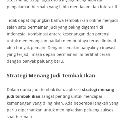
pengalaman bermain yang lebih mendalam dan interaktif.
Tidak dapat dipungkiri bahwa tembak ikan online menjadi
salah satu permainan judi yang paling digemari di
Indonesia. Kombinasi antara kesenangan dan potensi
untuk memenangkan hadiah membuatnya terus diminati
oleh banyak pemain. Dengan semakin banyaknya inovasi
yang terjadi, masa depan permainan ini terlihat cerah
dengan banyak peluang baru.
Strategi Menang Judi Tembak Ikan
Dalam dunia judi tembak ikan, aplikasi
strategi menang
judi tembak ikan
sangat penting untuk mencapai
kemenangan yang diinginkan. Ada beberapa langkah yang
perlu diperhatikan untuk meningkatkan peluang sukses
saat bermain.