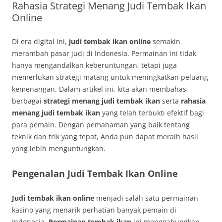
Rahasia Strategi Menang Judi Tembak Ikan
Online
Di era digital ini,
judi tembak ikan online
semakin
merambah pasar judi di Indonesia. Permainan ini tidak
hanya mengandalkan keberuntungan, tetapi juga
memerlukan strategi matang untuk meningkatkan peluang
kemenangan. Dalam artikel ini, kita akan membahas
berbagai
strategi menang judi tembak ikan
serta
rahasia
menang judi tembak ikan
yang telah terbukti efektif bagi
para pemain. Dengan pemahaman yang baik tentang
teknik dan trik yang tepat, Anda pun dapat meraih hasil
yang lebih menguntungkan.
Pengenalan Judi Tembak Ikan Online
Judi tembak ikan online
menjadi salah satu permainan
kasino yang menarik perhatian banyak pemain di
Indonesia.
Permainan tembak ikan
ini menggabungkan