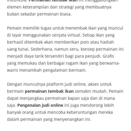
elemen keterampilan dan strategi yang membuatnya
bukan sekadar permainan biasa.
Pemain memiliki tugas untuk menembak ikan yang muncul
di layar menggunakan senjata virtual. Setiap ikan yang
berhasil ditembak akan memberikan poin atau hadiah
uang tunai. Sederhana, namun seru, konsep permainan ini
menjadi daya tarik tersendiri bagi para penjudi. Grafis
yang memukau dan berbagai ragam ikan yang berwarna-
warni menambah pengalaman bermain.
Dengan munculnya platform judi online, akses untuk
bermain
permainan tembak ikan
semakin mudah. Pemain
dapat menjangkau permainan kapan saja dan di mana
saja.
Pengenalan judi online
ini juga mendorong lebih
banyak orang untuk mencoba keberuntungan mereka
dalam permainan yang menyenangkan ini.