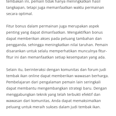
tembakan ini, pemain tidak hanya meningkatkan hasil
tangkapan, tetapi juga memanfaatkan waktu permainan
secara optimal.
Fitur bonus dalam permainan juga merupakan aspek
penting yang dapat dimanfaatkan. Mengaktifkan bonus
dapat memberikan akses pada peluang tambahan dan
pengganda, sehingga meningkatkan nilai taruhan. Pemain
disarankan untuk selalu memperhatikan munculnya fitur-
fitur ini dan memanfaatkan setiap kesempatan yang ada.
Selain itu, berinteraksi dengan komunitas dan forum judi
tembak ikan online dapat memberikan wawasan berharga.
Pembelajaran dari pengalaman pemain lain seringkali
dapat membantu mengembangkan strategi baru. Dengan
menggabungkan teknik yang telah terbukti efektif dan
wawasan dari komunitas, Anda dapat memaksimalkan
peluang untuk meraih sukses dalam judi tembak ikan.