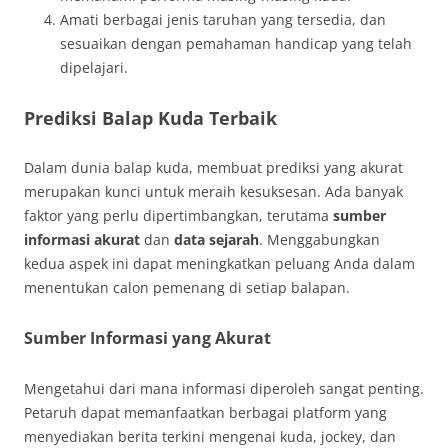
Amati berbagai jenis taruhan yang tersedia, dan
sesuaikan dengan pemahaman handicap yang telah
dipelajari.
Prediksi Balap Kuda Terbaik
Dalam dunia balap kuda, membuat prediksi yang akurat
merupakan kunci untuk meraih kesuksesan. Ada banyak
faktor yang perlu dipertimbangkan, terutama
sumber
informasi akurat
dan
data sejarah
. Menggabungkan
kedua aspek ini dapat meningkatkan peluang Anda dalam
menentukan calon pemenang di setiap balapan.
Sumber Informasi yang Akurat
Mengetahui dari mana informasi diperoleh sangat penting.
Petaruh dapat memanfaatkan berbagai platform yang
menyediakan berita terkini mengenai kuda, jockey, dan