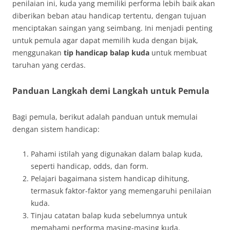
penilaian ini, kuda yang memiliki performa lebih baik akan
diberikan beban atau handicap tertentu, dengan tujuan
menciptakan saingan yang seimbang. Ini menjadi penting
untuk pemula agar dapat memilih kuda dengan bijak,
menggunakan
tip handicap balap kuda
untuk membuat
taruhan yang cerdas.
Panduan Langkah demi Langkah untuk Pemula
Bagi pemula, berikut adalah panduan untuk memulai
dengan sistem handicap:
Pahami istilah yang digunakan dalam balap kuda,
seperti handicap, odds, dan form.
Pelajari bagaimana sistem handicap dihitung,
termasuk faktor-faktor yang memengaruhi penilaian
kuda.
Tinjau catatan balap kuda sebelumnya untuk
memahami performa masing-masing kuda.