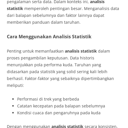
pengalaman serta data. Dalam konteks ini,
analisis
statistik
memperoleh pentingan besar. Menganalisis data
dari balapan sebelumnya dan faktor lainnya dapat
memberikan panduan dalam taruhan.
Cara Menggunakan Analisis Statistik
Penting untuk memanfaatkan
analisis statistik
dalam
proses pengambilan keputusan. Data historis
menunjukkan pola performa kuda. Taruhan yang
didasarkan pada statistik yang solid sering kali lebih
berhasil. Faktor-faktor yang sebaiknya dipertimbangkan
meliputi:
Performasi di trek yang berbeda
Catatan kecepatan pada balapan sebelumnya
Kondisi cuaca dan pengaruhnya pada kuda
Dengan menggunakan
analisis statistik
secara konsisten,