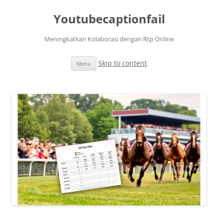
Youtubecaptionfail
Meningkatkan Kolaborasi dengan Rtp Online
Skip to content
Menu