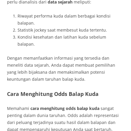
perlu dianalisis dari
data sejarah
meliputi:
Riwayat performa kuda dalam berbagai kondisi
balapan.
Statistik jockey saat membesut kuda tertentu.
Kondisi kesehatan dan latihan kuda sebelum
balapan.
Dengan memanfaatkan informasi yang tersedia dan
meneliti data sejarah, Anda dapat membuat pemilihan
yang lebih bijaksana dan memaksimalkan potensi
keuntungan dalam taruhan balap kuda.
Cara Menghitung Odds Balap Kuda
Memahami
cara menghitung odds balap kuda
sangat
penting dalam dunia taruhan. Odds adalah representasi
dari peluang terjadinya suatu hasil dalam balapan dan
dapat mempengaruhi keputusan Anda saat bertaruh.