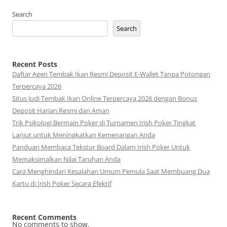
Search
Search
Recent Posts
Daftar Agen Tembak Ikan Resmi Deposit E-Wallet Tanpa Potongan
Terpercaya 2026
Situs Judi Tembak Ikan Online Terpercaya 2026 dengan Bonus
Deposit Harian Resmi dan Aman
Trik Psikologi Bermain Poker di Turnamen Irish Poker Tingkat
Lanjut untuk Meningkatkan Kemenangan Anda
Panduan Membaca Tekstur Board Dalam Irish Poker Untuk
Memaksimalkan Nilai Taruhan Anda
Cara Menghindari Kesalahan Umum Pemula Saat Membuang Dua
Kartu di Irish Poker Secara Efektif
Recent Comments
No comments to show.