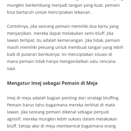
mungkin berkembang menjadi tangan yang kuat, pemain
bisa bertaruh untuk menciptakan tekanan.
Contohnya, jika seorang pemain memiliki dua kartu yang
menjanjikan, mereka dapat melakukan semi-bluff. Jika
lawan terlipat, itu adalah kemenangan. Jika tidak, pemain
masih memiliki peluang untuk membuat tangan yang lebih
baik di putaran berikutnya. Ini menciptakan situasi di
mana pemain tidak hanya mengandalkan satu rencana
saja.
Mengatur Imej sebagai Pemain di Meja
Imej di meja adalah bagian penting dari strategi bluffing.
Pemain harus tahu bagaimana mereka terlihat di mata
lawan. Jika seorang pemain dikenal sebagai penjudi
agresif, mereka mungkin lebih sukses dalam melakukan
bluff. Setiap aksi di meja membentuk bagaimana orang