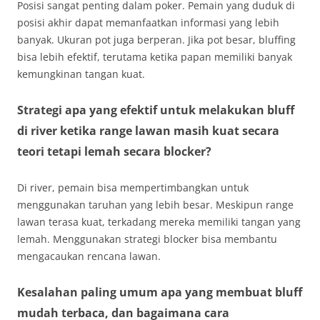
Posisi sangat penting dalam poker. Pemain yang duduk di
posisi akhir dapat memanfaatkan informasi yang lebih
banyak. Ukuran pot juga berperan. Jika pot besar, bluffing
bisa lebih efektif, terutama ketika papan memiliki banyak
kemungkinan tangan kuat.
Strategi apa yang efektif untuk melakukan bluff
di river ketika range lawan masih kuat secara
teori tetapi lemah secara blocker?
Di river, pemain bisa mempertimbangkan untuk
menggunakan taruhan yang lebih besar. Meskipun range
lawan terasa kuat, terkadang mereka memiliki tangan yang
lemah. Menggunakan strategi blocker bisa membantu
mengacaukan rencana lawan.
Kesalahan paling umum apa yang membuat bluff
mudah terbaca, dan bagaimana cara