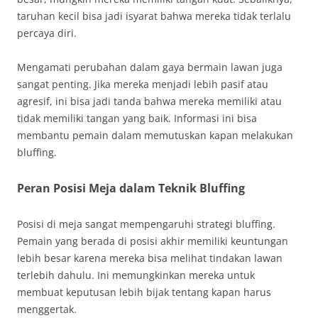
taruhan kecil bisa jadi isyarat bahwa mereka tidak terlalu
percaya diri.
Mengamati perubahan dalam gaya bermain lawan juga
sangat penting. Jika mereka menjadi lebih pasif atau
agresif, ini bisa jadi tanda bahwa mereka memiliki atau
tidak memiliki tangan yang baik. Informasi ini bisa
membantu pemain dalam memutuskan kapan melakukan
bluffing.
Peran Posisi Meja dalam Teknik Bluffing
Posisi di meja sangat mempengaruhi strategi bluffing.
Pemain yang berada di posisi akhir memiliki keuntungan
lebih besar karena mereka bisa melihat tindakan lawan
terlebih dahulu. Ini memungkinkan mereka untuk
membuat keputusan lebih bijak tentang kapan harus
menggertak.