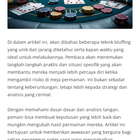
Di dalam artikel ini, akan dibahas beberapa teknik bluffing
yang unik dan jarang diketahui serta kapan waktu yang
ideal untuk melakukannya. Pembaca akan menemukan
langkah-langkah praktis dan situasi spesifik yang akan
membantu mereka menjadi lebih percaya diri ketika
mengambil risiko di meja permainan. Ini bukan sekadar
tentang keberuntungan, tetapi lebih kepada strategi dan
analisis yang cermat.
Dengan memahami dasar-dasar dan analisis tangan,
pemain bisa membuat keputusan yang lebih baik dan
mungkin mengubah hasil permainan mereka. Artikel ini
bertujuan untuk memberikan wawasan yang berguna bagi
setiap penggemar poker yang ingin meningkatkan