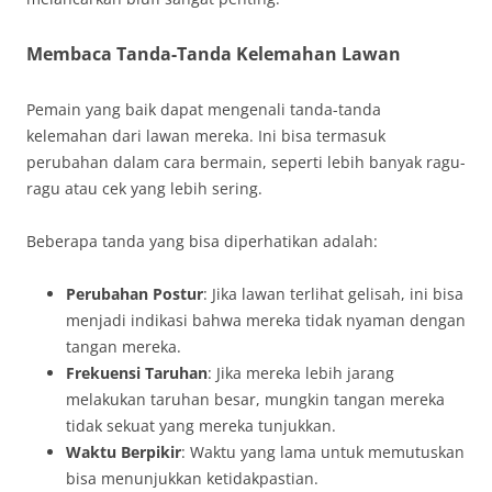
Membaca Tanda-Tanda Kelemahan Lawan
Pemain yang baik dapat mengenali tanda-tanda
kelemahan dari lawan mereka. Ini bisa termasuk
perubahan dalam cara bermain, seperti lebih banyak ragu-
ragu atau cek yang lebih sering.
Beberapa tanda yang bisa diperhatikan adalah:
Perubahan Postur
: Jika lawan terlihat gelisah, ini bisa
menjadi indikasi bahwa mereka tidak nyaman dengan
tangan mereka.
Frekuensi Taruhan
: Jika mereka lebih jarang
melakukan taruhan besar, mungkin tangan mereka
tidak sekuat yang mereka tunjukkan.
Waktu Berpikir
: Waktu yang lama untuk memutuskan
bisa menunjukkan ketidakpastian.