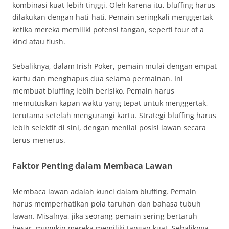
kombinasi kuat lebih tinggi. Oleh karena itu, bluffing harus
dilakukan dengan hati-hati. Pemain seringkali menggertak
ketika mereka memiliki potensi tangan, seperti four of a
kind atau flush.
Sebaliknya, dalam Irish Poker, pemain mulai dengan empat
kartu dan menghapus dua selama permainan. Ini
membuat bluffing lebih berisiko. Pemain harus
memutuskan kapan waktu yang tepat untuk menggertak,
terutama setelah mengurangi kartu. Strategi bluffing harus
lebih selektif di sini, dengan menilai posisi lawan secara
terus-menerus.
Faktor Penting dalam Membaca Lawan
Membaca lawan adalah kunci dalam bluffing. Pemain
harus memperhatikan pola taruhan dan bahasa tubuh
lawan. Misalnya, jika seorang pemain sering bertaruh
besar, mungkin mereka memiliki tangan kuat. Sebaliknya,