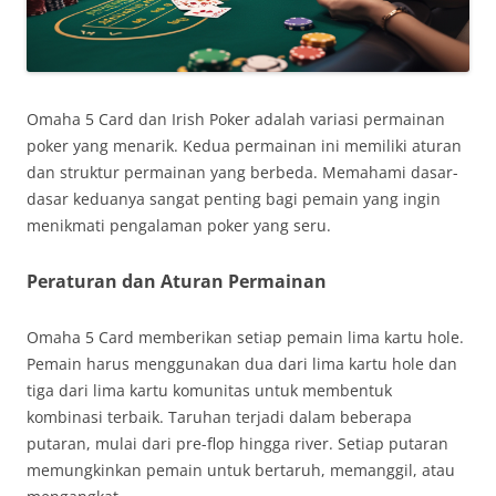
Omaha 5 Card dan Irish Poker adalah variasi permainan
poker yang menarik. Kedua permainan ini memiliki aturan
dan struktur permainan yang berbeda. Memahami dasar-
dasar keduanya sangat penting bagi pemain yang ingin
menikmati pengalaman poker yang seru.
Peraturan dan Aturan Permainan
Omaha 5 Card memberikan setiap pemain lima kartu hole.
Pemain harus menggunakan dua dari lima kartu hole dan
tiga dari lima kartu komunitas untuk membentuk
kombinasi terbaik. Taruhan terjadi dalam beberapa
putaran, mulai dari pre-flop hingga river. Setiap putaran
memungkinkan pemain untuk bertaruh, memanggil, atau