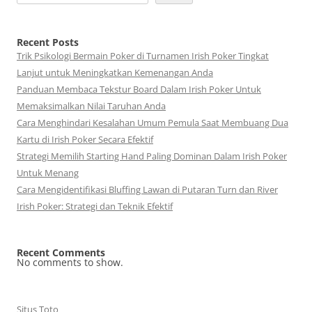
Recent Posts
Trik Psikologi Bermain Poker di Turnamen Irish Poker Tingkat
Lanjut untuk Meningkatkan Kemenangan Anda
Panduan Membaca Tekstur Board Dalam Irish Poker Untuk
Memaksimalkan Nilai Taruhan Anda
Cara Menghindari Kesalahan Umum Pemula Saat Membuang Dua
Kartu di Irish Poker Secara Efektif
Strategi Memilih Starting Hand Paling Dominan Dalam Irish Poker
Untuk Menang
Cara Mengidentifikasi Bluffing Lawan di Putaran Turn dan River
Irish Poker: Strategi dan Teknik Efektif
Recent Comments
No comments to show.
Situs Toto