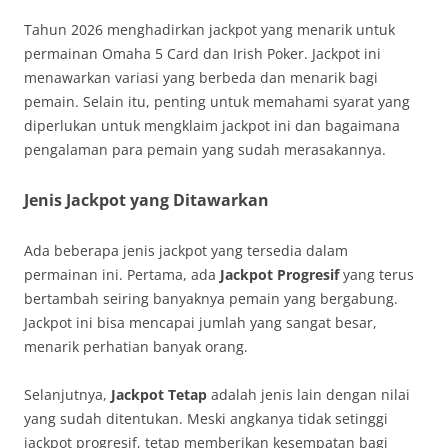
Tahun 2026 menghadirkan jackpot yang menarik untuk
permainan Omaha 5 Card dan Irish Poker. Jackpot ini
menawarkan variasi yang berbeda dan menarik bagi
pemain. Selain itu, penting untuk memahami syarat yang
diperlukan untuk mengklaim jackpot ini dan bagaimana
pengalaman para pemain yang sudah merasakannya.
Jenis Jackpot yang Ditawarkan
Ada beberapa jenis jackpot yang tersedia dalam
permainan ini. Pertama, ada
Jackpot Progresif
yang terus
bertambah seiring banyaknya pemain yang bergabung.
Jackpot ini bisa mencapai jumlah yang sangat besar,
menarik perhatian banyak orang.
Selanjutnya,
Jackpot Tetap
adalah jenis lain dengan nilai
yang sudah ditentukan. Meski angkanya tidak setinggi
jackpot progresif, tetap memberikan kesempatan bagi