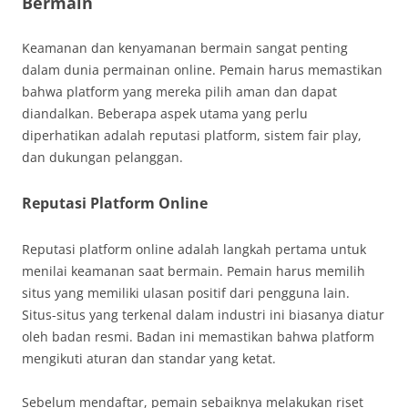
Bermain
Keamanan dan kenyamanan bermain sangat penting
dalam dunia permainan online. Pemain harus memastikan
bahwa platform yang mereka pilih aman dan dapat
diandalkan. Beberapa aspek utama yang perlu
diperhatikan adalah reputasi platform, sistem fair play,
dan dukungan pelanggan.
Reputasi Platform Online
Reputasi platform online adalah langkah pertama untuk
menilai keamanan saat bermain. Pemain harus memilih
situs yang memiliki ulasan positif dari pengguna lain.
Situs-situs yang terkenal dalam industri ini biasanya diatur
oleh badan resmi. Badan ini memastikan bahwa platform
mengikuti aturan dan standar yang ketat.
Sebelum mendaftar, pemain sebaiknya melakukan riset