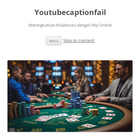
Youtubecaptionfail
Meningkatkan Kolaborasi dengan Rtp Online
Skip to content
Menu