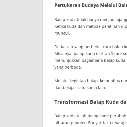
Pertukaran Budaya Melalui Bal
Balap kuda tidak hanya menjadi ajang
Ketika kuda dan metode pelatihan dip
muncul.
Di daerah yang berbeda, cara balap 
Misalnya, balap kuda di Arab Saudi ser
menunjukkan bagaimana balap kuda 
yang berbeda.
Melalui kegiatan balap, komunitas d
dan belajar satu sama lain.
Transformasi Balap Kuda da
Balap kuda telah mengalami perubaha
hiburan populer. Banyak faktor yang 