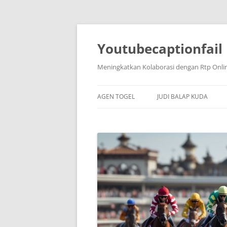
Youtubecaptionfail
Meningkatkan Kolaborasi dengan Rtp Onli
AGEN TOGEL
JUDI BALAP KUDA