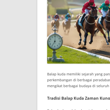
Balap kuda memiliki sejarah yang panj
perkembangan di berbagai peradaban
mengikat berbagai budaya di seluruh
Tradisi Balap Kuda Zaman Kun