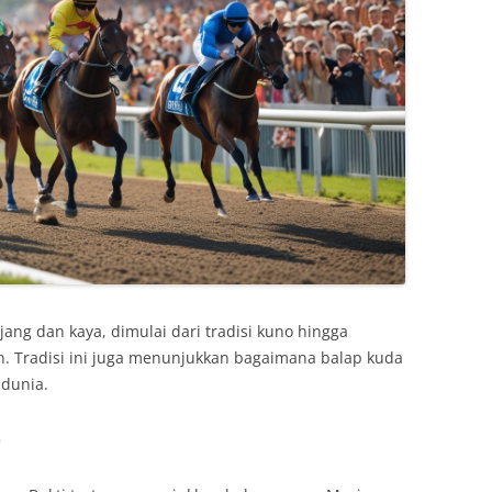
ang dan kaya, dimulai dari tradisi kuno hingga
. Tradisi ini juga menunjukkan bagaimana balap kuda
 dunia.
o