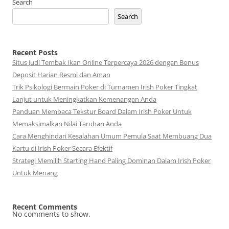
Search
Search
Recent Posts
Situs Judi Tembak Ikan Online Terpercaya 2026 dengan Bonus
Deposit Harian Resmi dan Aman
Trik Psikologi Bermain Poker di Turnamen Irish Poker Tingkat
Lanjut untuk Meningkatkan Kemenangan Anda
Panduan Membaca Tekstur Board Dalam Irish Poker Untuk
Memaksimalkan Nilai Taruhan Anda
Cara Menghindari Kesalahan Umum Pemula Saat Membuang Dua
Kartu di Irish Poker Secara Efektif
Strategi Memilih Starting Hand Paling Dominan Dalam Irish Poker
Untuk Menang
Recent Comments
No comments to show.