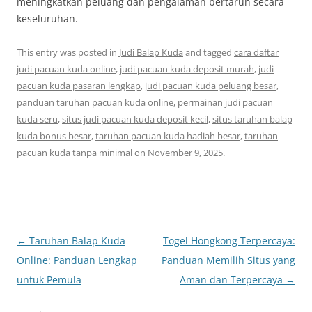
meningkatkan peluang dan pengalaman bertaruh secara
keseluruhan.
This entry was posted in
Judi Balap Kuda
and tagged
cara daftar
judi pacuan kuda online
,
judi pacuan kuda deposit murah
,
judi
pacuan kuda pasaran lengkap
,
judi pacuan kuda peluang besar
,
panduan taruhan pacuan kuda online
,
permainan judi pacuan
kuda seru
,
situs judi pacuan kuda deposit kecil
,
situs taruhan balap
kuda bonus besar
,
taruhan pacuan kuda hadiah besar
,
taruhan
pacuan kuda tanpa minimal
on
November 9, 2025
.
Post
←
Taruhan Balap Kuda
Togel Hongkong Terpercaya:
navigation
Online: Panduan Lengkap
Panduan Memilih Situs yang
untuk Pemula
Aman dan Terpercaya
→