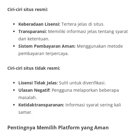
Ciri-ciri situs resmi:
Keberadaan Lisensi:
Tertera jelas di situs.
Transparansi:
Memiliki informasi jelas tentang syarat
dan ketentuan.
Sistem Pembayaran Aman:
Menggunakan metode
pembayaran terpercaya.
Ciri-ciri situs tidak resmi:
Lisensi Tidak Jelas:
Sulit untuk diverifikasi.
Ulasan Negatif:
Pengguna melaporkan beberapa
masalah.
Ketidaktransparanan:
Informasi syarat sering kali
samar.
Pentingnya Memilih Platform yang Aman