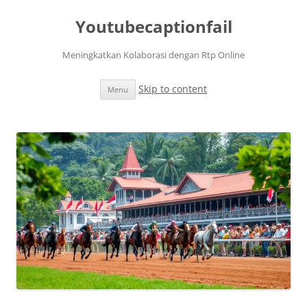
Youtubecaptionfail
Meningkatkan Kolaborasi dengan Rtp Online
Skip to content
Menu