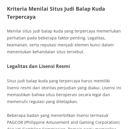
Kriteria Menilai Situs Judi Balap Kuda
Terpercaya
Menilai situs judi balap kuda yang terpercaya memerlukan
perhatian pada beberapa faktor penting. Legalitas,
keamanan, serta reputasi menjadi elemen kunci dalam
menentukan kehandalan situs tersebut.
Legalitas dan Lisensi Resmi
Situs judi balap kuda yang terpercaya harus memiliki
lisensi resmi dari otoritas perjudian yang diakui. Lisensi ini
memastikan bahwa situs beroperasi secara legal dan
memenuhi regulasi yang ditetapkan.
Beberapa badan yang menerbitkan lisensi termasuk
PAGCOR (Philippine Amusement and Gaming Corporation)