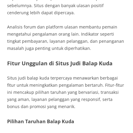
sebelumnya. Situs dengan banyak ulasan positif
cenderung lebih dapat dipercaya.
Analisis forum dan platform ulasan membantu pemain
mengetahui pengalaman orang lain. Indikator seperti
tingkat pembayaran, layanan pelanggan, dan penanganan
masalah juga penting untuk diperhatikan.
Fitur Unggulan di Situs Judi Balap Kuda
Situs judi balap kuda terpercaya menawarkan berbagai
fitur untuk meningkatkan pengalaman bertaruh. Fitur-fitur
ini mencakup pilihan taruhan yang bervariasi, transaksi
yang aman, layanan pelanggan yang responsif, serta
bonus dan promosi yang menarik.
Pilihan Taruhan Balap Kuda