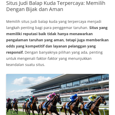
Situs Judi Balap Kuda Terpercaya: Memilih
Dengan Bijak dan Aman
Memilih situs judi balap kuda yang terpercaya menjadi
langkah penting bagi para penggemar taruhan.
Situs yang
memiliki reputasi baik tidak hanya menawarkan
pengalaman taruhan yang aman, tetapi juga memberikan
odds yang kompetitif dan layanan pelanggan yang
responsif.
Dengan banyaknya pilihan yang ada, penting
untuk mengenali faktor-faktor yang menunjukkan
keandalan suatu situs.