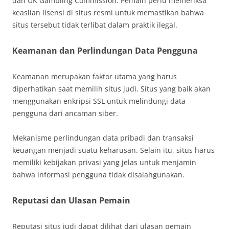
dan UK Gambling Commission. Pemain perlu memeriksa
keaslian lisensi di situs resmi untuk memastikan bahwa
situs tersebut tidak terlibat dalam praktik ilegal.
Keamanan dan Perlindungan Data Pengguna
Keamanan merupakan faktor utama yang harus
diperhatikan saat memilih situs judi. Situs yang baik akan
menggunakan enkripsi SSL untuk melindungi data
pengguna dari ancaman siber.
Mekanisme perlindungan data pribadi dan transaksi
keuangan menjadi suatu keharusan. Selain itu, situs harus
memiliki kebijakan privasi yang jelas untuk menjamin
bahwa informasi pengguna tidak disalahgunakan.
Reputasi dan Ulasan Pemain
Reputasi situs judi dapat dilihat dari ulasan pemain