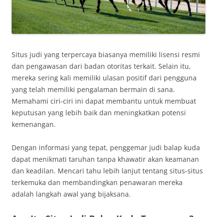
Situs judi yang terpercaya biasanya memiliki lisensi resmi
dan pengawasan dari badan otoritas terkait. Selain itu,
mereka sering kali memiliki ulasan positif dari pengguna
yang telah memiliki pengalaman bermain di sana.
Memahami ciri-ciri ini dapat membantu untuk membuat
keputusan yang lebih baik dan meningkatkan potensi
kemenangan.
Dengan informasi yang tepat, penggemar judi balap kuda
dapat menikmati taruhan tanpa khawatir akan keamanan
dan keadilan. Mencari tahu lebih lanjut tentang situs-situs
terkemuka dan membandingkan penawaran mereka
adalah langkah awal yang bijaksana.