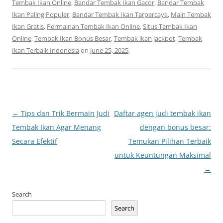
Tembak Ikan Online
,
Bandar Tembak Ikan Gacor
,
Bandar Tembak
Ikan Paling Populer
,
Bandar Tembak Ikan Terpercaya
,
Main Tembak
Ikan Gratis
,
Permainan Tembak Ikan Online
,
Situs Tembak Ikan
Online
,
Tembak Ikan Bonus Besar
,
Tembak ikan jackpot
,
Tembak
Ikan Terbaik Indonesia
on
June 25, 2025
.
Post
←
Tips dan Trik Bermain Judi
Daftar agen judi tembak ikan
navigation
Tembak Ikan Agar Menang
dengan bonus besar:
Secara Efektif
Temukan Pilihan Terbaik
untuk Keuntungan Maksimal
→
Search
Search