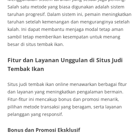
Salah satu metode yang biasa digunakan adalah sistem
taruhan progresif. Dalam sistem ini, pemain meningkatkan
taruhan setelah kemenangan dan menguranginya setelah
kalah. Ini dapat membantu menjaga modal tetap aman
sambil tetap memberikan kesempatan untuk menang
besar di situs tembak ikan.
Fitur dan Layanan Unggulan di Situs Judi
Tembak Ikan
Situs judi tembak ikan online menawarkan berbagai fitur
dan layanan yang meningkatkan pengalaman bermain.
Fitur-fitur ini mencakup bonus dan promosi menarik,
pilihan metode transaksi yang beragam, serta layanan
pelanggan yang responsif.
Bonus dan Promosi Eksklusif