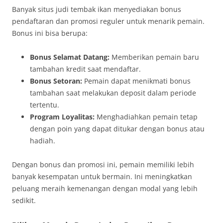
Banyak situs judi tembak ikan menyediakan bonus
pendaftaran dan promosi reguler untuk menarik pemain.
Bonus ini bisa berupa:
Bonus Selamat Datang:
Memberikan pemain baru
tambahan kredit saat mendaftar.
Bonus Setoran:
Pemain dapat menikmati bonus
tambahan saat melakukan deposit dalam periode
tertentu.
Program Loyalitas:
Menghadiahkan pemain tetap
dengan poin yang dapat ditukar dengan bonus atau
hadiah.
Dengan bonus dan promosi ini, pemain memiliki lebih
banyak kesempatan untuk bermain. Ini meningkatkan
peluang meraih kemenangan dengan modal yang lebih
sedikit.