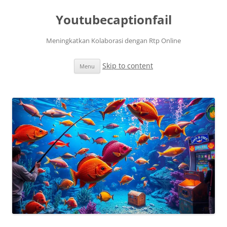
Youtubecaptionfail
Meningkatkan Kolaborasi dengan Rtp Online
Skip to content
Menu