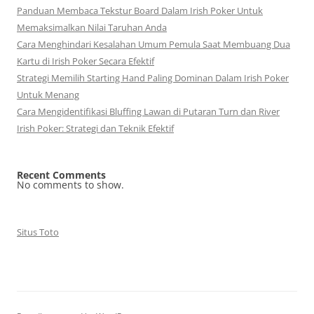
Panduan Membaca Tekstur Board Dalam Irish Poker Untuk
Memaksimalkan Nilai Taruhan Anda
Cara Menghindari Kesalahan Umum Pemula Saat Membuang Dua
Kartu di Irish Poker Secara Efektif
Strategi Memilih Starting Hand Paling Dominan Dalam Irish Poker
Untuk Menang
Cara Mengidentifikasi Bluffing Lawan di Putaran Turn dan River
Irish Poker: Strategi dan Teknik Efektif
Recent Comments
No comments to show.
Situs Toto