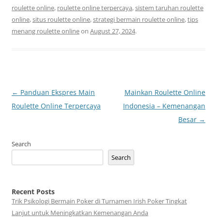
roulette online
,
roulette online terpercaya
,
sistem taruhan roulette
online
,
situs roulette online
,
strategi bermain roulette online
,
tips
menang roulette online
on
August 27, 2024
.
Post
←
Panduan Ekspres Main
Mainkan Roulette Online
navigation
Roulette Online Terpercaya
Indonesia – Kemenangan
Besar
→
Search
Search
Recent Posts
Trik Psikologi Bermain Poker di Turnamen Irish Poker Tingkat
Lanjut untuk Meningkatkan Kemenangan Anda