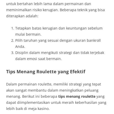
untuk bertahan lebih lama dalam permainan dan
meminimalkan risiko kerugian. Beberapa teknik yang bisa
diterapkan adalah:
Tetapkan batas kerugian dan keuntungan sebelum
mulai bermain.
Pilih taruhan yang sesuai dengan ukuran bankroll
Anda.
Disiplin dalam mengikuti strategi dan tidak terjebak
dalam emosi saat bermain.
Tips Menang Roulette yang Efektif
Dalam permainan roulette, memiliki strategi yang tepat
akan sangat membantu dalam meningkatkan peluang
menang. Berikut ini beberapa
tips menang roulette
yang
dapat diimplementasikan untuk meraih keberhasilan yang
lebih baik di meja kasino.