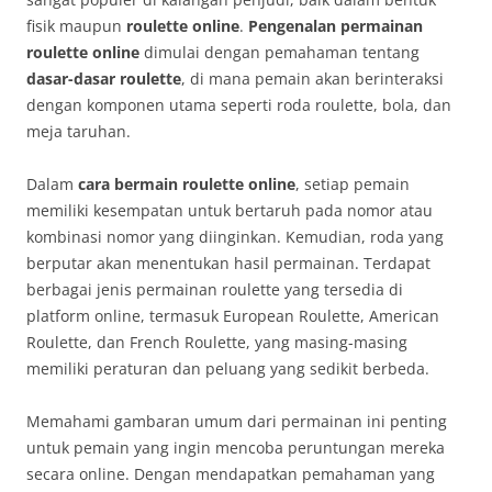
fisik maupun
roulette online
.
Pengenalan permainan
roulette online
dimulai dengan pemahaman tentang
dasar-dasar roulette
, di mana pemain akan berinteraksi
dengan komponen utama seperti roda roulette, bola, dan
meja taruhan.
Dalam
cara bermain roulette online
, setiap pemain
memiliki kesempatan untuk bertaruh pada nomor atau
kombinasi nomor yang diinginkan. Kemudian, roda yang
berputar akan menentukan hasil permainan. Terdapat
berbagai jenis permainan roulette yang tersedia di
platform online, termasuk European Roulette, American
Roulette, dan French Roulette, yang masing-masing
memiliki peraturan dan peluang yang sedikit berbeda.
Memahami gambaran umum dari permainan ini penting
untuk pemain yang ingin mencoba peruntungan mereka
secara online. Dengan mendapatkan pemahaman yang