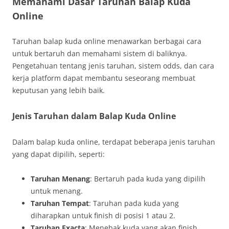
Memahami Dasar Taruhan Balap Kuda
Online
Taruhan balap kuda online menawarkan berbagai cara
untuk bertaruh dan memahami sistem di baliknya.
Pengetahuan tentang jenis taruhan, sistem odds, dan cara
kerja platform dapat membantu seseorang membuat
keputusan yang lebih baik.
Jenis Taruhan dalam Balap Kuda Online
Dalam balap kuda online, terdapat beberapa jenis taruhan
yang dapat dipilih, seperti:
Taruhan Menang
: Bertaruh pada kuda yang dipilih
untuk menang.
Taruhan Tempat
: Taruhan pada kuda yang
diharapkan untuk finish di posisi 1 atau 2.
Taruhan Exacta
: Menebak kuda yang akan finish