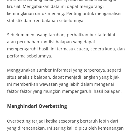
krusial. Mengabaikan data ini dapat mengurangi
kemungkinan untuk menang. Penting untuk menganalisis
statistik dan tren balapan sebelumnya.
Sebelum memasang taruhan, perhatikan berita terkini
atau perubahan kondisi balapan yang dapat
mempengaruhi hasil. Ini termasuk cuaca, cedera kuda, dan
performa sebelumnya.
Menggunakan sumber informasi yang terpercaya, seperti
situs analisis balapan, dapat menjadi langkah yang bijak.
Ini memberikan wawasan yang lebih dalam mengenai
faktor-faktor yang mungkin mempengaruhi hasil balapan.
Menghindari Overbetting
Overbetting terjadi ketika seseorang bertaruh lebih dari
yang direncanakan. Ini sering kali dipicu oleh kemenangan