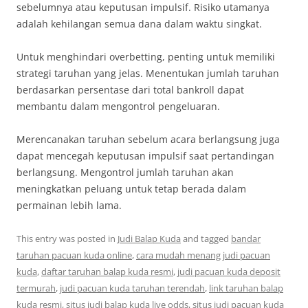
sebelumnya atau keputusan impulsif. Risiko utamanya
adalah kehilangan semua dana dalam waktu singkat.
Untuk menghindari overbetting, penting untuk memiliki
strategi taruhan yang jelas. Menentukan jumlah taruhan
berdasarkan persentase dari total bankroll dapat
membantu dalam mengontrol pengeluaran.
Merencanakan taruhan sebelum acara berlangsung juga
dapat mencegah keputusan impulsif saat pertandingan
berlangsung. Mengontrol jumlah taruhan akan
meningkatkan peluang untuk tetap berada dalam
permainan lebih lama.
This entry was posted in
Judi Balap Kuda
and tagged
bandar
taruhan pacuan kuda online
,
cara mudah menang judi pacuan
kuda
,
daftar taruhan balap kuda resmi
,
judi pacuan kuda deposit
termurah
,
judi pacuan kuda taruhan terendah
,
link taruhan balap
kuda resmi
,
situs judi balap kuda live odds
,
situs judi pacuan kuda