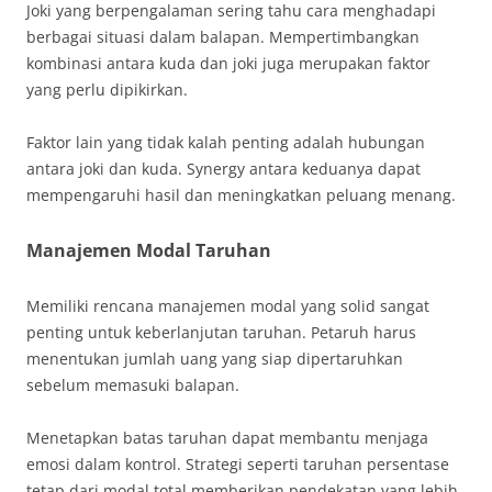
Joki yang berpengalaman sering tahu cara menghadapi
berbagai situasi dalam balapan. Mempertimbangkan
kombinasi antara kuda dan joki juga merupakan faktor
yang perlu dipikirkan.
Faktor lain yang tidak kalah penting adalah hubungan
antara joki dan kuda. Synergy antara keduanya dapat
mempengaruhi hasil dan meningkatkan peluang menang.
Manajemen Modal Taruhan
Memiliki rencana manajemen modal yang solid sangat
penting untuk keberlanjutan taruhan. Petaruh harus
menentukan jumlah uang yang siap dipertaruhkan
sebelum memasuki balapan.
Menetapkan batas taruhan dapat membantu menjaga
emosi dalam kontrol. Strategi seperti taruhan persentase
tetap dari modal total memberikan pendekatan yang lebih